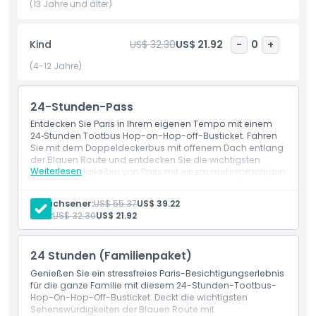
bleiben oder anhalten, um die Stadt zu erkunden und
(13 Jahre und älter)
später wieder einzusteigen. Ob Sie Fotos machen,
einkaufen oder französisches Essen genießen möchten,
Kind
US$ 32.30
US$ 21.92
-
0
+
Tootbus Paris Hop-On Hop-Off Touren passen zu jedem
Reiseplan. Es ist eine unterhaltsame, sichere und
(4-12 Jahre)
entspannte Möglichkeit, die Stadt der Lichter mit Familie
oder Freunden zu sehen. Buchen Sie Ihr Tootbus Paris Hop-
24-Stunden-Pass
On Hop-Off Ticket online für einfachen Zugang und ein
reibungsloses Erlebnis.
Entdecken Sie Paris in Ihrem eigenen Tempo mit einem
24‑Stunden Tootbus Hop-on-Hop-off-Busticket. Fahren
Sie mit dem Doppeldeckerbus mit offenem Dach entlang
der Blauen Route und entdecken Sie die wichtigsten
Highlights
Weiterlesen
Sehenswürdigkeiten von Paris mit einem mehrsprachigen
Audioguide.
Leistungen
Erwachsener:
US$ 55.37
US$ 39.22
Inklusivleistungen
24‑Stunden unbegrenzter Hop-on-Hop-off-Zugang
Kind:
US$ 32.30
US$ 21.92
Doppeldeckerbus mit offenem Dach auf der Blauen
Route
Mehrsprachiger Audioguide
Richtlinie für Kinder und Erwachsene
24 Stunden (Familienpaket)
Genießen Sie ein stressfreies Paris-Besichtigungserlebnis
für die ganze Familie mit diesem 24-Stunden-Tootbus-
Ausschlüsse
Hop-On-Hop-Off-Busticket. Deckt die wichtigsten
Sehenswürdigkeiten der Blauen Route mit