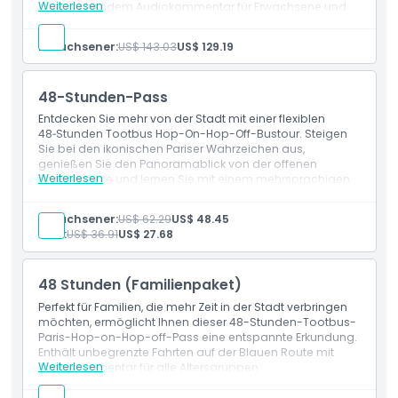
Weiterlesen
ansprechendem Audiokommentar für Erwachsene und
Dinge, die Sie wissen sollten
Kinder ab.
Leistungen
Erwachsener:
US$ 143.03
US$ 129.19
24-Stunden-Hop-On-Hop-Off-Zugang für Familien
Ort
Offener Doppeldeckerbus mit wichtigen Pariser
Sehenswürdigkeiten
48-Stunden-Pass
Mehrsprachiger Audiokommentar
So lösen Sie ein
Entdecken Sie mehr von der Stadt mit einer flexiblen
48‑Stunden Tootbus Hop-On-Hop-Off-Bustour. Steigen
Sie bei den ikonischen Pariser Wahrzeichen aus,
genießen Sie den Panoramablick von der offenen
Stornierungsbedingungen
Weiterlesen
Dachterrasse und lernen Sie mit einem mehrsprachigen
Audioguide.
Leistungen
Erwachsener:
US$ 62.29
US$ 48.45
48‑Stunden unbegrenzter Hop-On-Hop-Off-
Kind:
US$ 36.91
US$ 27.68
Buszugang
Flexible Haltstellen entlang der Blauen Route
Mehrsprachiger Audioguide
48 Stunden (Familienpaket)
Perfekt für Familien, die mehr Zeit in der Stadt verbringen
möchten, ermöglicht Ihnen dieser 48-Stunden-Tootbus-
Paris-Hop-on-Hop-off-Pass eine entspannte Erkundung.
Enthält unbegrenzte Fahrten auf der Blauen Route mit
Weiterlesen
Audiokommentar für alle Altersgruppen.
Leistungen