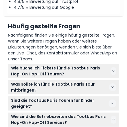
4,8/5 ⭐ Bewertung auf Trustpilot
4,7/5 ⭐ Bewertung auf Google
Häufig gestellte Fragen
Nachfolgend finden Sie einige häufig gestellte Fragen.
Wenn Sie weitere Fragen haben oder weitere
Erläuterungen benötigen, wenden Sie sich bitte über
den Live-Chat, das Kontaktformular oder WhatsApp an
unser Team.
Wie buche ich Tickets für die Tootbus Paris
Hop-On Hop-Off Touren?
Sie können Ihre Tickets für die Tootbus Paris Hop-
Was sollte ich für die Tootbus Paris Tour
On Hop-Off Touren ganz einfach und sicher online
mitbringen?
hier auf unserer Website buchen. Wählen Sie
Bringen Sie bequeme Kleidung und Schuhe mit,
einfach Ihre bevorzugte Ticketdauer und das
Sind die Tootbus Paris Touren für Kinder
eine Kamera oder ein Smartphone für Fotos sowie
Datum aus und schließen Sie dann den
geeignet?
eine Kopie Ihrer Buchungsbestätigung. Vergessen
Bestellvorgang ab.
Ja! Kinder von 0 bis 3 Jahren reisen frei, wenn sie
Sie nicht Sonnenbrille oder Hut für sonnige Tage, da
Wie sind die Betriebszeiten des Tootbus Paris
keinen eigenen Sitzplatz beanspruchen (bis zu zwei
der Bus ein offenes Oberdeck hat.
Hop-On Hop-Off Services?
Kleinkinder pro Erwachsenem). Kinder ab 13 Jahren