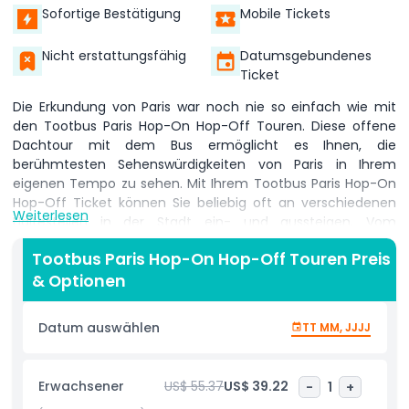
Sofortige Bestätigung
Mobile Tickets
Nicht erstattungsfähig
Datumsgebundenes
Ticket
Die Erkundung von Paris war noch nie so einfach wie mit
den Tootbus Paris Hop-On Hop-Off Touren. Diese offene
Dachtour mit dem Bus ermöglicht es Ihnen, die
berühmtesten Sehenswürdigkeiten von Paris in Ihrem
eigenen Tempo zu sehen. Mit Ihrem Tootbus Paris Hop-On
Hop-Off Ticket können Sie beliebig oft an verschiedenen
Weiterlesen
Haltestellen in der Stadt ein- und aussteigen. Vom
Eiffelturm bis zum Louvre-Museum, von Notre-Dame bis zu
Tootbus Paris Hop-On Hop-Off Touren Preis
den Champs-Élysées, genießen Sie die Schönheit von Paris,
& Optionen
während Sie Audioguides in mehreren Sprachen hören.
Tootbus Paris Hop-On Hop-Off Touren sind perfekt für
Erstbesucher, die die Stadt stressfrei entdecken möchten.
Datum auswählen
TT MM, JJJJ
Ihr Tootbus Paris Hop-On Hop-Off Ticket bietet Ihnen eine
bequeme und flexible Art zu reisen und dabei die
erstaunlichen Ausblicke vom Oberdeck zu genießen. Sie
Erwachsener
US$ 55.37
US$ 39.22
-
1
+
können wählen, ob Sie die gesamte Stadtrundfahrt im Bus