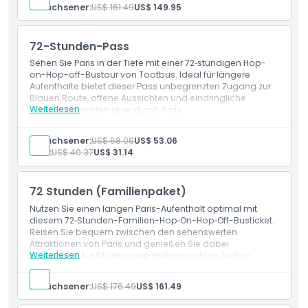
48-Stunden-Hop-on-Hop-off-Pass für Familien
Erwachsener:
US$ 161.49
US$ 149.95
Einfache Besichtigung der Pariser
Sehenswürdigkeiten
Mehrsprachiger Audioguide
72-Stunden-Pass
Sehen Sie Paris in der Tiefe mit einer 72‑stündigen Hop-
on-Hop-off-Bustour von Tootbus. Ideal für längere
Aufenthalte bietet dieser Pass unbegrenzten Zugang zur
Blauen Route, offene Aussichten und eindringliche
Weiterlesen
Audiogeschichten quer durch Paris.
Leistungen
72‑stündiger unbegrenzter Hop-on-Hop-off-Zugang
Erwachsener:
US$ 68.06
US$ 53.06
Offenes Sightseeing durch Paris
Kind:
US$ 40.37
US$ 31.14
Mehrsprachiger Audioguide
72 Stunden (Familienpaket)
Nutzen Sie einen langen Paris-Aufenthalt optimal mit
diesem 72‑Stunden-Familien-Hop‑On-Hop‑Off-Busticket.
Reisen Sie bequem zwischen den sehenswerten
Attraktionen von Paris und genießen Sie dabei
Weiterlesen
malerische Ausblicke sowie mehrsprachige Audio-
Kommentare, die speziell für Familien entwickelt wurden.
Leistungen
Erwachsener:
US$ 176.49
US$ 161.49
72‑Stunden-Hop‑On-Hop‑Off-Zugang für Familien
Malerischer Transport zwischen Pariser Attraktionen