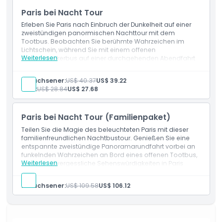
Mehrsprachiger Audiokommentar
Paris bei Nacht Tour
Erleben Sie Paris nach Einbruch der Dunkelheit auf einer
zweistündigen panormischen Nachttour mit dem
Tootbus. Beobachten Sie berühmte Wahrzeichen im
Lichtschein, während Sie mit einem offenen
Weiterlesen
Doppeldeckerbus auf einer durchgehenden Abendfahrt
fahren — perfekt für Nachtfotografie in Paris.
Leistungen
Erwachsener:
US$ 40.37
US$ 39.22
Zweistündige durchgehende panoramische
Kind:
US$ 28.84
US$ 27.68
Nachttour
Offener Doppeldeckerbus
Audio-Kommentar
Paris bei Nacht Tour (Familienpaket)
Teilen Sie die Magie des beleuchteten Paris mit dieser
familienfreundlichen Nachtbustour. Genießen Sie eine
entspannte zweistündige Panoramarundfahrt vorbei an
funkelnden Wahrzeichen an Bord eines offenen Tootbus,
Weiterlesen
ideal für unvergessliche Sehenswürdigkeiten in Paris
nach Sonnenuntergang.
Leistungen
Erwachsener:
US$ 109.58
US$ 106.12
Zweistündige panoramische Nachttour für Familien
Offener Bus mit beleuchteten Stadtansichten
Audio-Kommentar