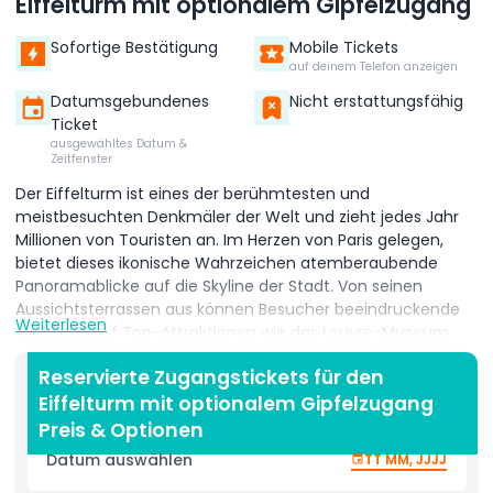
Eiffelturm mit optionalem Gipfelzugang
Sofortige Bestätigung
Mobile Tickets
auf deinem Telefon anzeigen
Datumsgebundenes
Nicht erstattungsfähig
Ticket
ausgewähltes Datum &
Zeitfenster
Der Eiffelturm ist eines der berühmtesten und
meistbesuchten Denkmäler der Welt und zieht jedes Jahr
Millionen von Touristen an. Im Herzen von Paris gelegen,
bietet dieses ikonische Wahrzeichen atemberaubende
Panoramablicke auf die Skyline der Stadt. Von seinen
Aussichtsterrassen aus können Besucher beeindruckende
Weiterlesen
Ausblicke auf Top-Attraktionen wie das Louvre-Museum,
die Seine, die Kathedrale Notre-Dame, Montmartre, den
Reservierte Zugangstickets für den
Grand Palais und Les Invalides genießen. Ein Besuch des
Eiffelturm mit optionalem Gipfelzugang
Eiffelturms ist ein Muss für jeden, der eine Sightseeing-Tour
durch Paris plant. Ob Sie den Aufzug nehmen oder die
Preis & Optionen
Treppen steigen, das Erlebnis ist wirklich unvergesslich. Je
Datum auswählen
TT MM, JJJJ
höher Sie steigen, desto spektakulärer werden die 360-