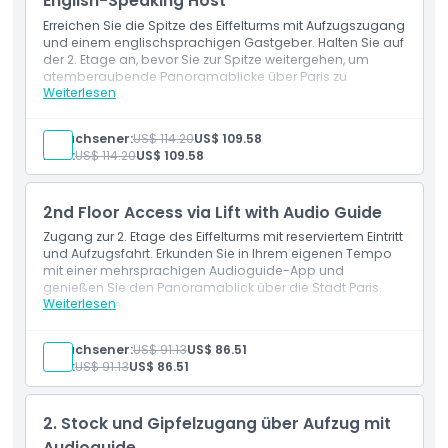
English-Speaking Host
Erreichen Sie die Spitze des Eiffelturms mit Aufzugszugang
und einem englischsprachigen Gastgeber. Halten Sie auf
Dinge, die Sie wissen sollten
der 2. Etage an, bevor Sie zur Spitze weitergehen, um
atemberaubende Panoramablicke über Paris zu
Weiterlesen
genießen.
Einschlüsse
Ort
Reservierter Eintritt zum Eiffelturm
Erwachsener:
US$ 114.20
US$ 109.58
Aufzugzugang zum 2. Stock und Gipfel
Kind:
US$ 114.20
US$ 109.58
Englischsprachiger Moderator-Kommentar
Stornierungsbedingungen
2nd Floor Access via Lift with Audio Guide
Zugang zur 2. Etage des Eiffelturms mit reserviertem Eintritt
und Aufzugsfahrt. Erkunden Sie in Ihrem eigenen Tempo
mit einer mehrsprachigen Audioguide-App und
genießen Sie den Panoramablick über die Stadt Paris.
Weiterlesen
Einschlüsse
Reservierter Einlass zum Eiffelturm
Aufzugzugang zur 2. Etage
Erwachsener:
US$ 91.13
US$ 86.51
Mehrsprachige Audioguide-App
Kind:
US$ 91.13
US$ 86.51
2. Stock und Gipfelzugang über Aufzug mit
Audioguide