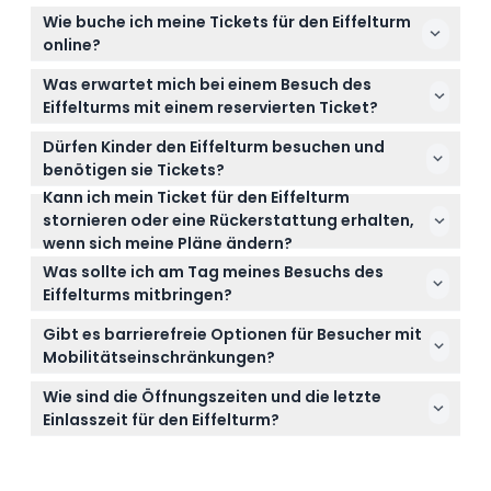
Wie buche ich meine Tickets für den Eiffelturm
online?
Sie können Ihre reservierten Zugangstickets für den
Was erwartet mich bei einem Besuch des
Eiffelturm, einschließlich Optionen für den
Eiffelturms mit einem reservierten Ticket?
Gipfeleintritt, ganz einfach hier auf dieser Website
Mit einem reservierten Ticket erhalten Sie
bis zu 60 Tage im Voraus buchen.
Dürfen Kinder den Eiffelturm besuchen und
bevorzugten Zugang, der Wartezeiten verkürzt,
benötigen sie Tickets?
aber seien Sie auf Sicherheitskontrollen und
Kann ich mein Ticket für den Eiffelturm
Kinder unter 4 Jahren haben freien Eintritt und
mögliche kurze Warteschlangen vorbereitet,
stornieren oder eine Rückerstattung erhalten,
müssen in der Gruppenbuchung enthalten sein,
besonders wenn Sie zum Gipfel fahren, der eine
wenn sich meine Pläne ändern?
während Kinder unter 13 Jahren von einem
zusätzliche Fahrstuhlfahrt vom zweiten Stock
Tickets für den Eiffelturm sind nicht
zahlenden Erwachsenen begleitet werden müssen.
Was sollte ich am Tag meines Besuchs des
erfordert.
erstattungsfähig und können nicht storniert
Eiffelturms mitbringen?
werden. Stellen Sie daher sicher, dass Ihre
Bringen Sie einen gültigen Ausweis oder eine
Reisepläne feststehen, bevor Sie buchen.
Gibt es barrierefreie Optionen für Besucher mit
gedruckte/telefonische Kopie Ihres gebuchten
Mobilitätseinschränkungen?
Tickets mit und kleiden Sie sich bequem zum
Ja, Rollstuhlfahrer oder Menschen mit
Gehen oder Treppensteigen, falls Sie diese Option
Wie sind die Öffnungszeiten und die letzte
Mobilitätseinschränkungen können bis zum zweiten
zum zweiten Stock wählen.
Einlasszeit für den Eiffelturm?
Stock des Eiffelturms gelangen.
Der Eiffelturm ist täglich von 9:15 Uhr bis 23:45 Uhr
geöffnet, der letzte Einlass ist normalerweise gegen