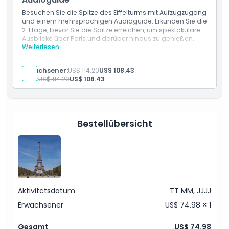
Besuchen Sie die Spitze des Eiffelturms mit Aufzugzugang
und einem mehrsprachigen Audioguide. Erkunden Sie die
2. Etage, bevor Sie die Spitze erreichen, um spektakuläre
Ausblicke über Paris und darüber hinaus zu genießen.
Weiterlesen
Einschlüsse
Reservierter Eintritt zum Eiffelturm
Aufzugzugang zur 2. Etage & zur Spitze
Erwachsener:
US$ 114.20
US$ 108.43
Mehrsprachige Audioguide-App
Kind:
US$ 114.20
US$ 108.43
Bestellübersicht
Aktivitätsdatum
TT MM, JJJJ
Erwachsener
US$ 74.98 × 1
Gesamt
US$ 74.98