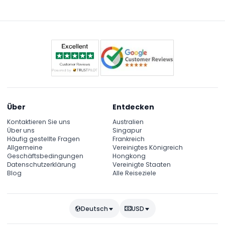
22:45 Uhr (Änderungen vorbehalten – bitte
bestätigen Sie dies bei der Buchung).
Über
Entdecken
Kontaktieren Sie uns
Australien
Über uns
Singapur
Häufig gestellte Fragen
Frankreich
Allgemeine
Vereinigtes Königreich
Geschäftsbedingungen
Hongkong
Datenschutzerklärung
Vereinigte Staaten
Blog
Alle Reiseziele
Deutsch
USD