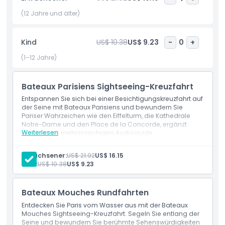
weltweit feinsten Sammlungen impressionistischer Kunst
beherbergt. Weitere berühmte Sehenswürdigkeiten entlang
(12 Jahre und älter)
der Route sind elegante Brücken, historische Gebäude und
Uferstraßen, die den echten Geist der Stadt der Liebe
Kind
US$ 10.38
US$ 9.23
-
0
+
einfangen. Diese Sightseeing-Kreuzfahrt auf der Seine ist
perfekt für Paare, Familien und Alleinreisende, die ein
(1–12 Jahre)
friedliches und unvergessliches Paris-Erlebnis suchen.
Beenden Sie Ihre Reise dort, wo sie begann, zurück am
Bateaux Parisiens Sightseeing-Kreuzfahrt
Eiffelturm, mit bleibenden Erinnerungen und großartigen
Fotos Ihrer Zeit in Paris.
Entspannen Sie sich bei einer Besichtigungskreuzfahrt auf
der Seine mit Bateaux Parisiens und bewundern Sie
Pariser Wahrzeichen wie den Eiffelturm, die Kathedrale
Notre-Dame und den Place de la Concorde, ergänzt
Highlights
Weiterlesen
durch einen mehrsprachigen Audioguide.
Einschlüsse
Eintritt zur Seine-Flussbesichtigungskreuzfahrt
Erwachsener:
US$ 21.92
US$ 16.15
Inklusivleistungen
Besichtigungskreuzfahrt mit Live-Kommentar
Kind:
US$ 10.38
US$ 9.23
Mehrsprachiger Audioguide an Bord
Einsteigen am angegebenen Seine-Flusspier
(Selbstanreise)
Richtlinie für Kinder und Erwachsene
Bateaux Mouches Rundfahrten
Entdecken Sie Paris vom Wasser aus mit der Bateaux
Mouches Sightseeing-Kreuzfahrt. Segeln Sie entlang der
Ausschlüsse
Seine und bewundern Sie berühmte Sehenswürdigkeiten