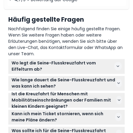
Häufig gestellte Fragen
Nachfolgend finden Sie einige häufig gestellte Fragen.
Wenn Sie weitere Fragen haben oder weitere
Erläuterungen benötigen, wenden Sie sich bitte über
den Live-Chat, das Kontaktformular oder WhatsApp an
unser Team.
Wo legt die Seine-Flusskreuzfahrt vom
Eiffelturm ab?
Die Kreuzfahrt legt am 7 Port de la Bourdonnais ab,
Wie lange dauert die Seine-Flusskreuzfahrt und
nur 5 Gehminuten vom Eiffelturm entfernt.
was kann ich sehen?
Ist die Kreuzfahrt für Menschen mit
Die Kreuzfahrt dauert etwa 1 Stunde und bietet
Mobilitätseinschränkungen oder Familien mit
schöne Ausblicke auf berühmte
kleinen Kindern geeignet?
Sehenswürdigkeiten wie Notre-Dame, Musée
Ja, die Boote sind rollstuhlgerecht und für Kinder im
d’Orsay und historische Brücken, alles begleitet von
Kann ich mein Ticket stornieren, wenn sich
Alter von 0-3 Jahren kostenlos, was es zu einem
einem mehrsprachigen Audiokommentar.
meine Pläne ändern?
familienfreundlichen Erlebnis macht.
Tickets sind nicht erstattungsfähig und können
Was sollte ich für die Seine-Flusskreuzfahrt