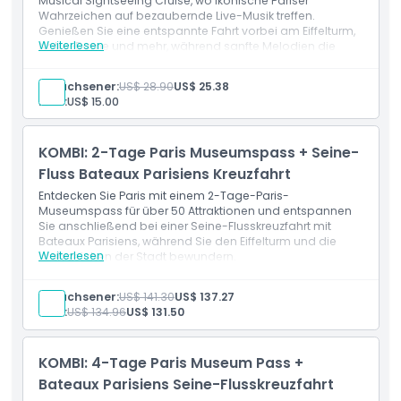
Musical Sightseeing Cruise, wo ikonische Pariser
Wahrzeichen auf bezaubernde Live-Musik treffen.
Dauer der Kreuzfahrt: 1 Stunde 10 Minuten
Genießen Sie eine entspannte Fahrt vorbei am Eiffelturm,
Weiterlesen
Notre-Dame und mehr, während sanfte Melodien die
perfekte Atmosphäre für Ihre Kreuzfahrt schaffen.
Leistungen
Erwachsener:
US$ 28.90
US$ 25.38
Digitaler Audioguide (Telefon-Download)
Kind:
US$ 15.00
1-stündige Kreuzfahrt
Hintergrundmusik
KOMBI: 2-Tage Paris Museumspass + Seine-
Fluss Bateaux Parisiens Kreuzfahrt
Entdecken Sie Paris mit einem 2-Tage-Paris-
Museumspass für über 50 Attraktionen und entspannen
Sie anschließend bei einer Seine-Flusskreuzfahrt mit
Bateaux Parisiens, während Sie den Eiffelturm und die
Weiterlesen
Wahrzeichen der Stadt bewundern.
Erwachsener:
US$ 141.30
US$ 137.27
Kind:
US$ 134.96
US$ 131.50
KOMBI: 4-Tage Paris Museum Pass +
Bateaux Parisiens Seine-Flusskreuzfahrt