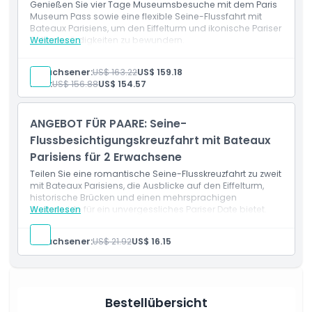
Genießen Sie vier Tage Museumsbesuche mit dem Paris
Museum Pass sowie eine flexible Seine-Flussfahrt mit
Bateaux Parisiens, um den Eiffelturm und ikonische Pariser
Sehenswürdigkeiten zu bewundern.
Weiterlesen
Erwachsener:
US$ 163.22
US$ 159.18
Kind:
US$ 156.88
US$ 154.57
ANGEBOT FÜR PAARE: Seine-
Flussbesichtigungskreuzfahrt mit Bateaux
Parisiens für 2 Erwachsene
Teilen Sie eine romantische Seine-Flusskreuzfahrt zu zweit
mit Bateaux Parisiens, die Ausblicke auf den Eiffelturm,
historische Brücken und einen mehrsprachigen
Audioguide für ein unvergessliches Pariser Date bietet.
Weiterlesen
Erwachsener:
US$ 21.92
US$ 16.15
Bestellübersicht