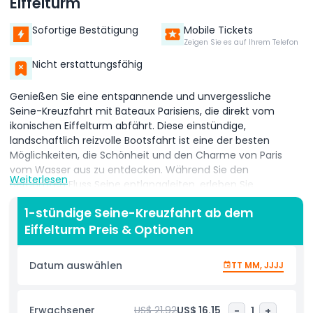
Eiffelturm
Sofortige Bestätigung
Mobile Tickets
Zeigen Sie es auf Ihrem Telefon
Nicht erstattungsfähig
Genießen Sie eine entspannende und unvergessliche
Seine-Kreuzfahrt mit Bateaux Parisiens, die direkt vom
ikonischen Eiffelturm abfährt. Diese einstündige,
landschaftlich reizvolle Bootsfahrt ist eine der besten
Möglichkeiten, die Schönheit und den Charme von Paris
vom Wasser aus zu entdecken. Während Sie den
Weiterlesen
berühmten Fluss Seine entlanggleiten, erleben Sie
atemberaubende Ausblicke auf die gefeiertsten
1-stündige Seine-Kreuzfahrt ab dem
Wahrzeichen der Stadt in einer ruhigen und komfortablen
Eiffelturm Preis & Optionen
Umgebung. Während der Kreuzfahrt passieren Sie die
beeindruckende Kathedrale Notre-Dame, ein Symbol von
Paris’ reicher mittelalterlicher Geschichte, und bewundern
Datum auswählen
TT MM, JJJJ
das prächtige Hôtel de Ville, bekannt für seine schöne und
detaillierte Architektur. Außerdem sehen Sie das imposante
Musée d’Orsay, ein ehemaliger Bahnhof, der heute eine der
Erwachsener
US$ 21.92
US$ 16.15
-
1
+