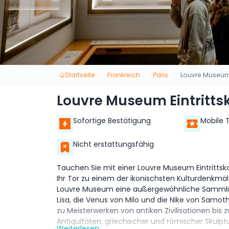
Startseite
Frankreich
Paris
Louvre Museum E
Louvre Museum Eintrittsk
Sofortige Bestätigung
Mobile 
Nicht erstattungsfähig
Tauchen Sie mit einer Louvre Museum Eintrittska
Ihr Tor zu einem der ikonischsten Kulturdenkmäl
Louvre Museum eine außergewöhnliche Sammlun
Lisa, die Venus von Milo und die Nike von Samothr
zu Meisterwerken von antiken Zivilisationen bis 
Antiquitäten, griechischer und römischer Skulp
Weiterlesen