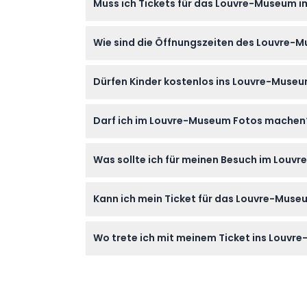
Muss ich Tickets für das Louvre-Museum 
Ja, Reservierungen sind für alle Besucher e
Wie sind die Öffnungszeiten des Louvre-
und Ihren bevorzugten Zeitfenster zu sicher
Das Museum ist an den meisten Tagen von 9:00
Dürfen Kinder kostenlos ins Louvre-Muse
geschlossen. Stellen Sie sicher, dass Sie i
Schließzeit ist (Änderungen vorbehalten – bi
Kinder unter 18 Jahren können kostenlos eint
Darf ich im Louvre-Museum Fotos machen
Tickets, die den direkten Zugang zur Mona Li
Fotografieren ist im Museum grundsätzlich er
Was sollte ich für meinen Besuch im Louv
Bringen Sie Ihr ausgedrucktes oder digitale
Kann ich mein Ticket für das Louvre-Muse
Schuhe, da das Museum groß ist und viel L
Tickets sind nicht erstattungsfähig und könn
Wo trete ich mit meinem Ticket ins Louvr
Betreten Sie das Museum durch den Hauptei
zu erhalten.