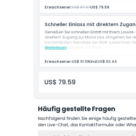
Besichtigungsrechte für kuratierte saisonal
Dinge, die Sie wissen sollten
Erwachsener:
US$ 87.67
US$ 79.59
Zugang zu einem separaten Kunstraum, der d
Möglichkeit, globale Antiquitäten und könig
Freiheit, berühmte Säle und ruhige Galerie
Ort
Schneller Einlass mit direktem Zugan
Genießen Sie schnellen Eintritt mit Ihrem Louv
direktem Zugang zur Mona Lisa. Umgehen Sie d
Stornierungsbedingungen
berühmtesten Gemälde der Welt, zusammen mit 
Sehenswürdigkeiten von Paris.
Weiterlesen
Erwachsener:
US$ 91.13
Kind:
US$ 63.44
US$ 79.59
Häufig gestellte Fragen
Nachfolgend finden Sie einige häufig gestellt
den Live-Chat, das Kontaktformular oder Wh