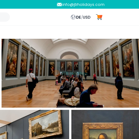
info@jtrholidays.com
DE
/
USD