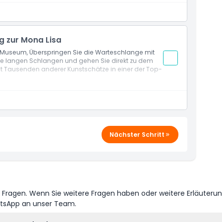
e Ausstellungen
as Erbe Delacroix’s ehrt
liche Artefakte zu bewundern
n gleichermaßen zu erkunden
g zur Mona Lisa
re-Museum, Überspringen Sie die Warteschlange mit
ie langen Schlangen und gehen Sie direkt zu dem
Tausenden anderer Kunstschätze in einer der Top-
Nächster Schritt
e Fragen. Wenn Sie weitere Fragen haben oder weitere Erläuteru
atsApp an unser Team.