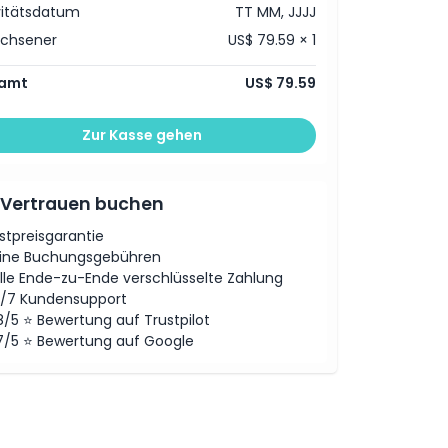
vitätsdatum
TT MM, JJJJ
achsener
US$ 79.59 × 1
amt
US$ 79.59
Zur Kasse gehen
 Vertrauen buchen
stpreisgarantie
ine Buchungsgebühren
lle Ende-zu-Ende verschlüsselte Zahlung
/7 Kundensupport
8/5 ⭐ Bewertung auf Trustpilot
7/5 ⭐ Bewertung auf Google