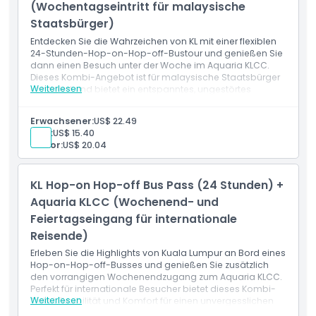
(Wochentagseintritt für malaysische
Staatsbürger)
Entdecken Sie die Wahrzeichen von KL mit einer flexiblen
24-Stunden-Hop-on-Hop-off-Bustour und genießen Sie
dann einen Besuch unter der Woche im Aquaria KLCC.
Dieses Kombi-Angebot ist für malaysische Staatsbürger
Weiterlesen
konzipiert und bietet ein entspanntes, ungestörtes
Erlebnis der wichtigsten Sehenswürdigkeiten und
Meerestierausstellungen der Stadt.
Erwachsener:
US$ 22.49
Kind:
US$ 15.40
Senior:
US$ 20.04
KL Hop-on Hop-off Bus Pass (24 Stunden) +
Aquaria KLCC (Wochenend- und
Feiertagseingang für internationale
Reisende)
Erleben Sie die Highlights von Kuala Lumpur an Bord eines
Hop-on-Hop-off-Busses und genießen Sie zusätzlich
den vorrangigen Wochenendzugang zum Aquaria KLCC.
Perfekt für internationale Besucher bietet dieses Kombi-
Weiterlesen
Ticket Flexibilität und Komfort für einen unvergesslichen
Tag voller Sightseeing und Unterwasserentdeckungen.