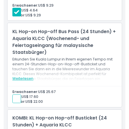
Erwachsener:
US$ 9.29
Kind:
US$ 4.64
Öffnungszeiten
Senior:
US$ 9.29
Dinge, die Sie wissen sollten
KL Hop-on Hop-off Bus Pass (24 Stunden) +
Aquaria KLCC (Wochenend- und
Feiertagseingang für malaysische
Ort
Staatsbürger)
Erkunden Sie Kuala Lumpur in Ihrem eigenen Tempo mit
Wie man dorthin gelangt
einem 24-Stunden-Hop-on-Hop-off-Busticket und
tauchen Sie dann ein in die Meereswunder im Aquaria
KLCC. Dieses Wochenend-Kombipaket ist perfekt für
So lösen Sie ein
Weiterlesen
malaysische Staatsbürger, die an Feiertagen ein
spaßiges Stadtabenteuer und einen Besuch im
Aquarium suchen.
Erwachsener:
US$ 25.67
Stornierungsbedingungen
Kind:
US$ 17.60
Senior:
US$ 22.00
KOMBI: KL Hop-on Hop-off Busticket (24
Stunden) + Aquaria KLCC