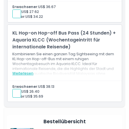
Erwachsener:
US$ 36.67
Kind:
US$ 27.62
Senior:
US$ 34.22
KL Hop-on Hop-off Bus Pass (24 Stunden) +
Aquaria KLCC (Wochentageintritt für
internationale Reisende)
Kombinieren Sie einen ganzen Tag Sightseeing mit dem
KL Hop-on Hop-off-Bus mit einem ruhigen
Wochentagsbesuch im Aquaria KLCC. Ideal für
internationale Reisende, die die Highlights der Stadt und
Weiterlesen
die reiche aquatische Biodiversität Malaysias ohne
Wochenendmengen erkunden möchten.
Erwachsener:
US$ 38.13
Kind:
US$ 26.40
Senior:
US$ 35.69
Bestellübersicht