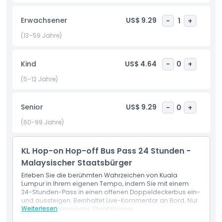
über die reiche Kultur, Geschichte und moderne
Attraktionen von Kuala Lumpur während der Fahrt. Lehnen
Erwachsener
US$ 9.29
-
1
+
Sie sich zurück, entspannen Sie sich und machen Sie
fantastische Fotos vom Oberdeck, während Sie die
(13–59 Jahre)
Stadtbrise genießen. Egal, ob Sie Sightseeing machen, in
Bukit Bintang einkaufen oder lokale Straßenküche probieren
Kind
US$ 4.64
-
0
+
– diese Tour macht das Erkunden von Kuala Lumpur
unterhaltsam, bequem und stressfrei. Buchen Sie noch
(5–12 Jahre)
heute Ihre Kuala Lumpur Hop-On Hop-Off Bustickets und
erleben Sie die Stadt auf Ihre Weise!
Senior
US$ 9.29
-
0
+
(60-99 Jahre)
Highlights
KL Hop-on Hop-off Bus Pass 24 Stunden -
Inklusivleistungen
Malaysischer Staatsbürger
Erleben Sie die berühmten Wahrzeichen von Kuala
Lumpur in Ihrem eigenen Tempo, indem Sie mit einem
Richtlinie für Kinder und Erwachsene
24-Stunden-Pass in einen offenen Doppeldeckerbus ein-
und aussteigen. Beinhaltet Live-Kommentar an Bord. Nur
Weiterlesen
gültig für malaysische Staatsbürger.
Ausschlüsse