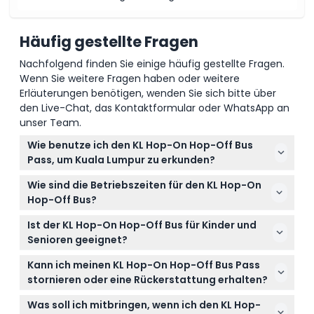
Häufig gestellte Fragen
Nachfolgend finden Sie einige häufig gestellte Fragen.
Wenn Sie weitere Fragen haben oder weitere
Erläuterungen benötigen, wenden Sie sich bitte über
den Live-Chat, das Kontaktformular oder WhatsApp an
unser Team.
Wie benutze ich den KL Hop-On Hop-Off Bus
Pass, um Kuala Lumpur zu erkunden?
Kaufen Sie einfach Ihren Pass online auf dieser
Wie sind die Betriebszeiten für den KL Hop-On
Website, und steigen Sie dann an einem der 27
Hop-Off Bus?
ausgewiesenen Haltestellen in die offenen
Die Busse verkehren täglich von 9:00 Uhr bis 18:00
Doppeldeckerbusse ein und aus, um über 60
Ist der KL Hop-On Hop-Off Bus für Kinder und
Uhr, mit Bussen, die alle 20-30 Minuten ankommen
Attraktionen in Ihrem eigenen Tempo zu besuchen.
Senioren geeignet?
(Änderungen vorbehalten – bitte bestätigen Sie
Ja! Kleinkinder (0-4 Jahre) fahren kostenlos, Kinder
dies zum Zeitpunkt der Buchung).
Kann ich meinen KL Hop-On Hop-Off Bus Pass
(5-12 Jahre) benötigen ein Kinderticket, Erwachsene
stornieren oder eine Rückerstattung erhalten?
(13-59 Jahre) ein reguläres Ticket, und Senioren
Tickets sind nicht erstattungsfähig und können
(60-99 Jahre) können ein Seniorenticket erwerben.
Was soll ich mitbringen, wenn ich den KL Hop-
nicht storniert werden, stellen Sie also sicher, dass