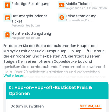
Sofortige Bestätigung
Mobile Tickets
Zeigen Sie es auf Ihrem Telefon
Datumsgebundenes
Keine Stornierung
Ausgewähltes Datum
Ticket
Ausgewähltes Datum
Nicht erstattungsfähig
Ausgewähltes Datum
Entdecken Sie das Beste der pulsierenden Hauptstadt
Malaysias mit der Kuala Lumpur Hop-On Hop-Off Bustour,
der einfachsten und flexibelsten Art, die Stadt zu sehen.
Steigen Sie in einen offenen Doppeldeckerbus und
genießen Sie atemberaubende Panoramablicke, während
Sie zu über 20 beliebten Attraktionen und Wahrzeichen
Weiterlesen
fahren. Besuchen Sie Sehenswürdigkeiten wie die Petronas
Zwillingstürme, den KL Tower, den Merdeka-Platz und den
KL Hop-on-Hop-off-Busticket Preis &
Zentralmarkt. Mit regelmäßig verkehrenden Bussen den
Optionen
ganzen Tag über können Sie an Ihren Lieblingsorten
aussteigen und jederzeit wieder einsteigen – ideal für
Erstbesucher und Wiederkehrende. Hören Sie Audio-
Datum auswählen
TT MM, JJJJ
Kommentare in mehreren Sprachen und erfahren Sie mehr