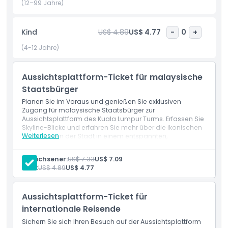
spektakulären Farben erstrahlt. Die Aussichtsplattform des
(12–99 Jahre)
KL Tower ist ein Muss für Touristen, Familien und Fotografie-
Enthusiasten, die die besten Ausblicke auf Kuala Lumpur
Kind
US$ 4.89
US$ 4.77
-
0
+
erleben möchten. Es ist mehr als nur ein Aussichtspunkt –
es ist eine Chance, die Größe, Schönheit und Lebendigkeit
(4-12 Jahre)
dieser Weltstadt von oben zu schätzen. Buchen Sie noch
heute Ihre KL Tower Tickets und verpassen Sie nicht eine
Aussichtsplattform-Ticket für malaysische
der Top-Attraktionen in Kuala Lumpur für ein
unvergessliches Stadterlebnis.
Staatsbürger
Planen Sie im Voraus und genießen Sie exklusiven
Zugang für malaysische Staatsbürger zur
Aussichtsplattform des Kuala Lumpur Turms. Erfassen Sie
Highlights
Skyline-Blicke und erfahren Sie mehr über die ikonischen
Weiterlesen
Wahrzeichen der Stadt in einem entspannten,
menschenfreien Erlebnis.
Inklusivleistungen
Erwachsener:
US$ 7.33
US$ 7.09
Kind:
US$ 4.89
US$ 4.77
Richtlinie für Kinder und Erwachsene
Aussichtsplattform-Ticket für
internationale Reisende
Ausschlüsse
Sichern Sie sich Ihren Besuch auf der Aussichtsplattform