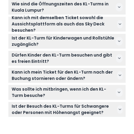
Wie sind die Öffnungszeiten des KL-Turms in
Kuala Lumpur?
Kann ich mit demselben Ticket sowohl die
Der KL-Turm ist täglich von 10:00 bis 20:00 Uhr
Aussichtsplattform als auch das Sky Deck
geöffnet (Änderungen vorbehalten – bitte bei der
besuchen?
Buchung bestätigen).
Der Eintritt umfasst nur den Zugang zur
Ist der KL-Turm für Kinderwagen und Rollstühle
Aussichtsplattform. Für das Sky Deck und die Sky
zugänglich?
Box sind separate Tickets erforderlich.
Ja, der KL-Turm ist kinderwagen- und
Dürfen Kinder den KL-Turm besuchen und gibt
rollstuhlgerecht, was den Besuch für Familien und
es freien Eintritt?
Personen mit Mobilitätseinschränkungen
Kinder unter 4 Jahren haben freien Eintritt, jedoch
erleichtert.
Kann ich mein Ticket für den KL-Turm nach der
sollten Kinder während des Besuchs von
Buchung stornieren oder ändern?
Erwachsenen beaufsichtigt werden.
Tickets für den KL-Turm sind nicht erstattungsfähig
Was sollte ich mitbringen, wenn ich den KL-
und können nicht storniert werden; Sie müssen Ihr
Turm besuche?
Ticket am gebuchten Datum und zur gebuchten
Bringen Sie ein gültiges Ticket (gedruckt oder
Zeit nutzen.
Ist der Besuch des KL-Turms für Schwangere
digital), bequeme Schuhe sowie Ihre Kamera oder
oder Personen mit Höhenangst geeignet?
Ihr Smartphone mit, um die Panoramablicke auf die
Der Turm ist für Schwangere in bestimmten
Stadt festzuhalten.
hochgelegenen Bereichen nicht geeignet, und
Besucher mit Höhenangst könnten einige Bereiche