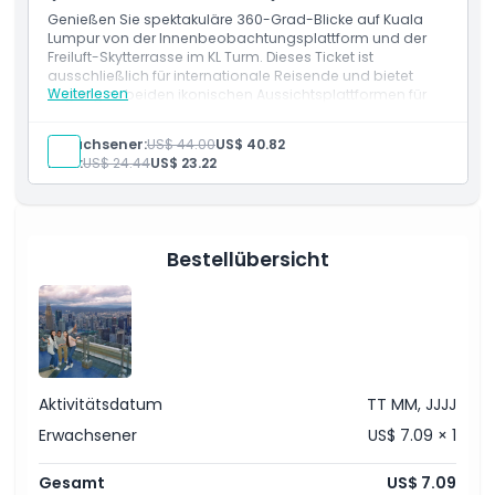
Genießen Sie spektakuläre 360-Grad-Blicke auf Kuala
Lumpur von der Innenbeobachtungsplattform und der
Freiluft-Skytterrasse im KL Turm. Dieses Ticket ist
ausschließlich für internationale Reisende und bietet
Weiterlesen
Zugang zu beiden ikonischen Aussichtsplattformen für
ein unvergessliches Skyline-Erlebnis.
Leistungen
Erwachsener:
US$ 44.00
US$ 40.82
Zugang zur Innenbeobachtungsplattform
Kind:
US$ 24.44
US$ 23.22
Zugang zur Freiluft-Skytterrasse
Gültig nur für internationale Reisende
Bestellübersicht
Aktivitätsdatum
TT MM, JJJJ
Erwachsener
US$ 7.09 × 1
Gesamt
US$ 7.09