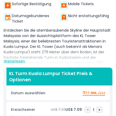
Sofortige Bestätigung
Mobile Tickets
Datumsgebundenes
Nicht erstattungsfähig
Ticket
Entdecken Sie die atemberaubende Skyline der Hauptstadt
Malaysias von der Aussichtsplattform des KL Tower
Malaysia, einer der beliebtesten Touristenattraktionen in
Kuala Lumpur. Der KL Tower (auch bekannt als Menara
Kuala Lumpur) steht 276 Meter über dem Boden, ist der
höchste freistehende Turm in Südostasien und der
Weiterlesen
siebthöchste der Welt und bietet Besuchern einen 360-
Grad-Panoramablick auf Kuala Lumpur. Von der
KL Turm Kuala Lumpur Ticket Preis &
Aussichtsplattform genießen Sie einen atemberaubenden
Optionen
Blick auf die wichtigsten Wahrzeichen der Stadt,
einschließlich der ikonischen Petronas Twin Towers,
umgeben von einer dynamischen Mischung aus modernen
Datum auswählen
TT MM, JJJJ
Wolkenkratzern und üppigem Grün. Dies ist der perfekte Ort
zum Sightseeing und Fotografieren in Kuala Lumpur, egal ob
Sie tagsüber kommen, um das geschäftige Treiben der
Erwachsener
US$ 7.33
US$ 7.09
-
1
+
Stadt zu sehen, oder nachts, wenn die Skyline in