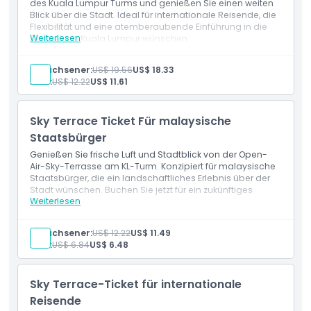
des Kuala Lumpur Turms und genießen Sie einen weiten
Nicht geeignet für
Blick über die Stadt. Ideal für internationale Reisende, die
Flexibilität und eine atemberaubende Einführung in die
Weiterlesen
Skyline von Kuala Lumpur wünschen.
Öffnungszeiten
Erwachsener:
US$ 19.56
US$ 18.33
Kind:
US$ 12.22
US$ 11.61
Dinge, die Sie wissen sollten
Sky Terrace Ticket Für malaysische
Ort
Staatsbürger
Genießen Sie frische Luft und Stadtblick von der Open-
Air-Sky-Terrasse am KL-Turm. Konzipiert für malaysische
Wie man dorthin gelangt
Staatsbürger, die ein landschaftliches Erlebnis über der
Stadt wünschen. Buchen Sie jetzt für ein zukünftiges
Weiterlesen
Datum.
So lösen Sie ein
Erwachsener:
US$ 12.22
US$ 11.49
Kind:
US$ 6.84
US$ 6.48
Stornierungsbedingungen
Sky Terrace-Ticket für internationale
Reisende