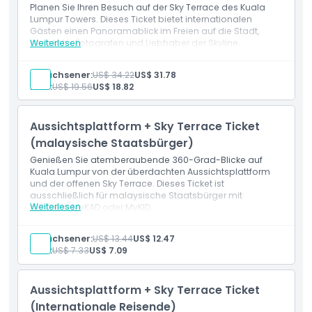
Planen Sie Ihren Besuch auf der Sky Terrace des Kuala
Lumpur Towers. Dieses Ticket bietet internationalen
Gästen einen Panoramablick im Freien auf die Stadt,
perfekt für Fotografen und Liebhaber der Skyline.
Weiterlesen
Erwachsener:
US$ 34.22
US$ 31.78
Kind:
US$ 19.56
US$ 18.82
Aussichtsplattform + Sky Terrace Ticket
(malaysische Staatsbürger)
Genießen Sie atemberaubende 360-Grad-Blicke auf
Kuala Lumpur von der überdachten Aussichtsplattform
und der offenen Sky Terrace. Dieses Ticket ist
ausschließlich für malaysische Staatsbürger mit
Weiterlesen
gültigem MyKAD oder MyKID.
Leistungen
Zugang zur überdachten Aussichtsplattform
Erwachsener:
US$ 13.44
US$ 12.47
Zugang zur offenen Sky Terrace
Kind:
US$ 7.33
US$ 7.09
Gültig für malaysische Staatsbürger (nur für Inhaber
von MyKAD/MyKID)
Aussichtsplattform + Sky Terrace Ticket
(Internationale Reisende)