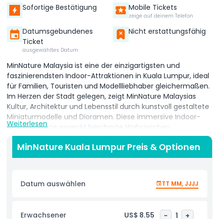
Sofortige Bestätigung
Mobile Tickets
zeige auf deinem Telefon
Datumsgebundenes
Nicht erstattungsfähig
Ticket
ausgewähltes Datum
MinNature Malaysia ist eine der einzigartigsten und
faszinierendsten Indoor-Attraktionen in Kuala Lumpur, ideal
für Familien, Touristen und Modellliebhaber gleichermaßen.
Im Herzen der Stadt gelegen, zeigt MinNature Malaysias
Kultur, Architektur und Lebensstil durch kunstvoll gestaltete
Miniaturmodelle und Dioramen. Diese immersive Indoor-
Weiterlesen
Miniaturgalerie erweckt berühmte Wahrzeichen,
traditionelle Dörfer, urbane Szenen und den Alltag Malaysias
MinNature Kuala Lumpur Preis & Optionen
zum Leben, alle mit bemerkenswerter Detailtreue gefertigt.
Ob Sie ein Einheimischer sind, der nach etwas Anderem
sucht, oder ein Besucher, der Kuala Lumpur erkundet –
MinNature Malaysia bietet eine faszinierende Reise in eine
Datum auswählen
TT MM, JJJJ
Welt im Kleinformat. Als eine der bestbewerteten Indoor-
Attraktionen Malaysias ist MinNature ein
familienfreundliches Ziel, ideal für alle Altersklassen. Kinder
Erwachsener
US$ 8.55
-
1
+