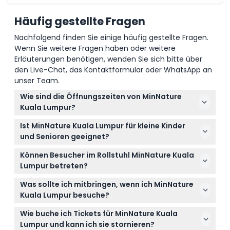
Häufig gestellte Fragen
Nachfolgend finden Sie einige häufig gestellte Fragen.
Wenn Sie weitere Fragen haben oder weitere
Erläuterungen benötigen, wenden Sie sich bitte über
den Live-Chat, das Kontaktformular oder WhatsApp an
unser Team.
Wie sind die Öffnungszeiten von MinNature
Kuala Lumpur?
MinNature Kuala Lumpur ist täglich von 10:00 bis
Ist MinNature Kuala Lumpur für kleine Kinder
22:00 Uhr geöffnet, der letzte Einlass ist um 20:00
und Senioren geeignet?
Uhr, jedoch ist es an den ersten drei Tagen des
Ja, Kinder im Alter von 5 Jahren und jünger haben
chinesischen Neujahrs geschlossen (Änderungen
Können Besucher im Rollstuhl MinNature Kuala
freien Eintritt, müssen aber von einem
vorbehalten – bitte zum Buchungszeitpunkt
Lumpur betreten?
vollzahlenden Erwachsenen begleitet werden, und
bestätigen).
Absolut, MinNature Kuala Lumpur ist rollstuhlgerecht
Senioren ab 60 Jahren erhalten einen ermäßigten
Was sollte ich mitbringen, wenn ich MinNature
und Rollstuhlfahrer erhalten in Begleitung eines
Ticketpreis.
Kuala Lumpur besuche?
vollzahlenden Erwachsenen freien Eintritt.
Bringen Sie unbedingt Ihr Telefon oder Ihre Kamera
Wie buche ich Tickets für MinNature Kuala
mit vollständig aufgeladenen Batterien mit, um die
Lumpur und kann ich sie stornieren?