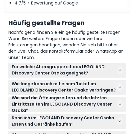
4,7/5 ⭐ Bewertung auf Google
Häufig gestellte Fragen
Nachfolgend finden Sie einige häufig gestellte Fragen.
Wenn Sie weitere Fragen haben oder weitere
Erläuterungen benötigen, wenden Sie sich bitte über
den Live-Chat, das Kontaktformular oder WhatsApp an
unser Team.
Für welche Altersgruppe ist das LEGOLAND
Discovery Center Osaka geeignet?
Das LEGOLAND Discovery Center Osaka ist
Wie lange kann ich mit einem Ticket im
hauptsächlich für Kinder im Alter von 3 bis 10 Jahren
LEGOLAND Discovery Center Osaka verbringen?
konzipiert, aber Erwachsene ab 13 Jahren können sie
Wie sind die Öffnungszeiten und die letzten
Ein Standard-Eintrittsticket gewährt Ihnen bis zu 2
begleiten. Kinder unter 3 Jahren haben freien
Eintrittszeiten im LEGOLAND Discovery Center
Stunden Spaß beim Erkunden von Attraktionen wie
Eintritt.
Osaka?
Miniland Osaka, dem 4D-Kino und den Themen-
Es ist unter der Woche von 10:00 bis 18:00 Uhr
Spielzonen.
Kann ich im LEGOLAND Discovery Center Osaka
geöffnet (letzter Einlass um 16:00 Uhr) und an
Essen und Getränke kaufen?
Wochenenden und Feiertagen von 10:00 bis 19:00
Essen, Getränke und Cafékäufe sind nicht im Ticket