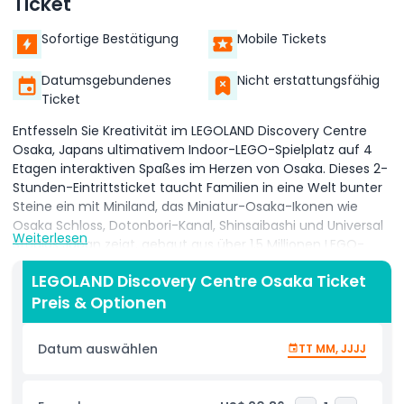
Ticket
Sofortige Bestätigung
Mobile Tickets
Datumsgebundenes
Nicht erstattungsfähig
Ticket
Entfesseln Sie Kreativität im LEGOLAND Discovery Centre
Osaka, Japans ultimativem Indoor-LEGO-Spielplatz auf 4
Etagen interaktiven Spaßes im Herzen von Osaka. Dieses 2-
Stunden-Eintrittsticket taucht Familien in eine Welt bunter
Steine ein mit Miniland, das Miniatur-Osaka-Ikonen wie
Osaka Schloss, Dotonbori-Kanal, Shinsaibashi und Universal
Weiterlesen
Studios Japan zeigt, gebaut aus über 1,5 Millionen LEGO-
Steinen mit fahrenden Straßenbahnen, Lichtern und
LEGOLAND Discovery Centre Osaka Ticket
saisonalen Details. Erleben Sie Spannung im 4D Kino, wo 3D
Preis & Optionen
LEGO-Filme mit Windstößen, Regenspritzern und Schneefall
für sinnliche Magie sorgen. Meistern Sie Ninja-Fähigkeiten in
den Ninjago-Trainingszonen, rasen Sie mit Duellfahrzeugen
Datum auswählen
TT MM, JJJJ
in der Fahrschule, bauen Sie in Kreativ-Workshops, suchen
Sie Schätze in der Merlin’s Apprentice Fahrt oder erkunden
Sie die LEGO Fabriktour mit den Figuren Bertie und Bonnie,