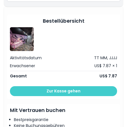
Richtlinie für Kinder und Erwachsene
Ausschlüsse
Bestellübersicht
Öffnungszeiten
Dinge, die Sie wissen sollten
Aktivitätsdatum
TT MM, JJJJ
Erwachsener
US$ 7.87 × 1
Ort
Gesamt
US$ 7.87
Wie man dorthin gelangt
Zur Kasse gehen
So lösen Sie ein
Mit Vertrauen buchen
Stornierungsbedingungen
Bestpreisgarantie
Keine Buchungsgebühren