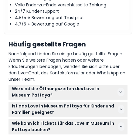
Volle Ende-zu-Ende verschlüsselte Zahlung
24/7 Kundensupport
4,8/5 ⭐ Bewertung auf Trustpilot
4,7/5 ⭐ Bewertung auf Google
Häufig gestellte Fragen
Nachfolgend finden Sie einige häufig gestellte Fragen.
Wenn Sie weitere Fragen haben oder weitere
Erläuterungen benötigen, wenden Sie sich bitte über
den Live-Chat, das Kontaktformular oder WhatsApp an
unser Team.
Wie sind die Öffnungszeiten des Love In
Museum Pattaya?
Das Museum ist täglich von 10:00 bis 22:00 Uhr
Ist das Love In Museum Pattaya für Kinder und
geöffnet, sodass ein Besuch leicht in Ihren Zeitplan
Familien geeignet?
passt (Änderungen vorbehalten – bitte bestätigen
Ja, Kinder im Alter von 0-15 Jahren haben freien
Sie dies zum Zeitpunkt der Buchung).
Wie kann ich Tickets für das Love In Museum in
Eintritt, müssen jedoch von einem zahlenden
Pattaya buchen?
Erwachsenen begleitet werden. Das Museum ist