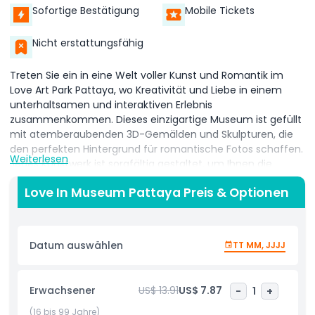
Sofortige Bestätigung
Mobile Tickets
Nicht erstattungsfähig
Treten Sie ein in eine Welt voller Kunst und Romantik im
Love Art Park Pattaya, wo Kreativität und Liebe in einem
unterhaltsamen und interaktiven Erlebnis
zusammenkommen. Dieses einzigartige Museum ist gefüllt
mit atemberaubenden 3D-Gemälden und Skulpturen, die
den perfekten Hintergrund für romantische Fotos schaffen.
Weiterlesen
Jedes Kunstwerk ist sorgfältig gestaltet, um Ihnen die
Möglichkeit zu geben, zu posieren und Teil der Szene zu
Love In Museum Pattaya Preis & Optionen
werden, sodass jedes Bild eine besondere Erinnerung ist.
Der Love Art Park Pattaya bietet einen spielerischen und
fantasievollen Raum, in dem Sie und Ihr Liebster
Datum auswählen
TT MM, JJJJ
verschiedene Kunststile und Themen erkunden können.
Von klassischer Kunst bis zu modernen und surrealen
Designs hat jede Zone etwas Neues und Aufregendes zu
Erwachsener
US$ 13.91
US$ 7.87
-
1
+
entdecken. Gehen Sie Hand in Hand durch farbenfrohe
Ausstellungen, machen Sie einzigartige Fotos und schaffen
(16 bis 99 Jahre)