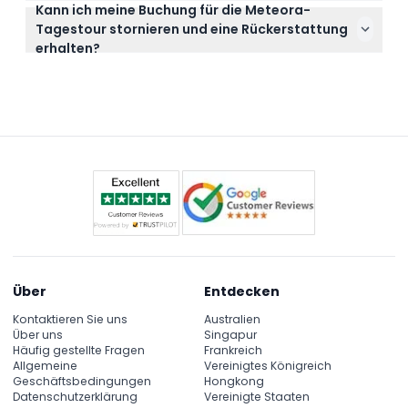
Kann ich meine Buchung für die Meteora-
Die Tour beinhaltet die Hin- und Rückfahrt von
Tagestour stornieren und eine Rückerstattung
Athen in einem komfortablen, klimatisierten
erhalten?
Reisebus mit kostenlosem WLAN und USB-
Ja, Sie erhalten eine volle Rückerstattung, wenn Sie
Ladeanschlüssen an Bord.
mindestens 24 Stunden vor Tourbeginn stornieren.
Verlorene, gestohlene oder beschädigte Tickets
sind jedoch nicht erstattungsfähig.
Über
Entdecken
Kontaktieren Sie uns
Australien
Über uns
Singapur
Häufig gestellte Fragen
Frankreich
Allgemeine
Vereinigtes Königreich
Geschäftsbedingungen
Hongkong
Datenschutzerklärung
Vereinigte Staaten