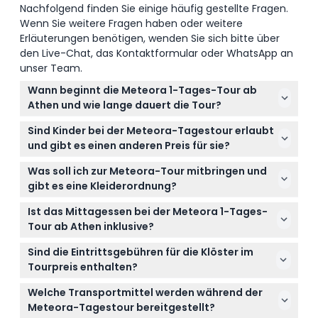
Nachfolgend finden Sie einige häufig gestellte Fragen.
Wenn Sie weitere Fragen haben oder weitere
Erläuterungen benötigen, wenden Sie sich bitte über
den Live-Chat, das Kontaktformular oder WhatsApp an
unser Team.
Wann beginnt die Meteora 1-Tages-Tour ab
Athen und wie lange dauert die Tour?
Die Tour startet normalerweise gegen 8:00 Uhr
Sind Kinder bei der Meteora-Tagestour erlaubt
morgens von Athen und dauert etwa 13,5 bis 14
und gibt es einen anderen Preis für sie?
Stunden, mit Rückkehr am Abend (Änderungen
Ja, Kinder ab 13 Jahren zahlen den vollen
vorbehalten – bitte bestätigen Sie die Zeiten bei der
Was soll ich zur Meteora-Tour mitbringen und
Erwachsenenpreis, während Kinder von 0-3 Jahren
Buchung).
gibt es eine Kleiderordnung?
kostenlos teilnehmen können. Bitte geben Sie alle
Bringen Sie Ohrhörer und ein Smartphone mit, um
Kinder bei der Online-Buchung mit an.
Ist das Mittagessen bei der Meteora 1-Tages-
den Audioguide zu nutzen, und tragen Sie
Tour ab Athen inklusive?
bescheidene Kleidung zum Betreten der Klöster –
Das Mittagessen ist im Basispreis nicht enthalten,
Frauen benötigen knielange oder längere Röcke
Sind die Eintrittsgebühren für die Klöster im
aber Sie können bei der Online-Buchung auf dieser
(keine Hosen oder ärmellose Oberteile), während
Tourpreis enthalten?
Website ein traditionelles griechisches Mittagessen
Männer keine ärmellosen Hemden oder Shorts über
Nein, die Eintrittsgebühren für die Klöster sind nicht
hinzufügen.
Welche Transportmittel werden während der
dem Knie tragen sollten.
enthalten und müssen separat in bar bezahlt
Meteora-Tagestour bereitgestellt?
werden, üblicherweise ca. 5 EUR pro Person.