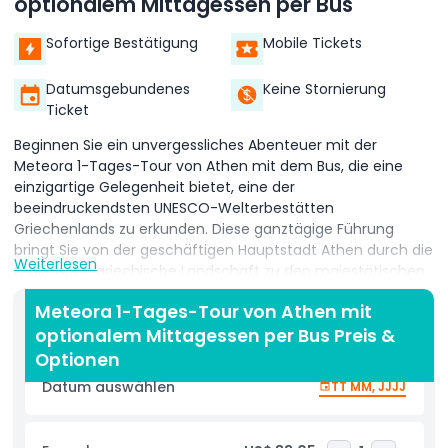
optionalem Mittagessen per Bus
Sofortige Bestätigung
Mobile Tickets
Datumsgebundenes
Keine Stornierung
Ticket
Beginnen Sie ein unvergessliches Abenteuer mit der
Meteora 1-Tages-Tour von Athen mit dem Bus, die eine
einzigartige Gelegenheit bietet, eine der
beeindruckendsten UNESCO-Welterbestätten
Griechenlands zu erkunden. Diese ganztägige Führung
bringt Sie von der geschäftigen Hauptstadt Athen durch die
Weiterlesen
malerische griechische Landschaft zu den majestätischen
Felsformationen von Meteora, Heimat jahrhundertealter
Meteora 1-Tages-Tour von Athen mit
Klöster, die hoch über dem Talboden thronen. Auf der
optionalem Mittagessen per Bus Preis &
bequemen, klimatisierten Fahrt genießen Sie eine
entspannte und malerische Fahrt durch
Optionen
Zentralgriechenland. Nach Ihrer Ankunft führt Sie Ihr
Datum auswählen
TT MM, JJJJ
professioneller Reiseleiter durch die atemberaubende
Landschaft und teilt die reiche Geschichte, religiöse
Bedeutung und kulturelles Erbe von Meteora sowie seinen