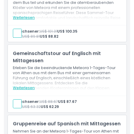
dem Bus teil und erkunden Sie die atemberaubenden
Ausschlüsse
Klöster von Meteora mit einem professionellen
spanischsprachigen Reiseführer. Diese Sammel-Tour
Weiterlesen
bietet eine komfortable und landschaftlich reizvolle Reise
Dinge, die Sie wissen sollten
zu einem der bekanntesten UNESCO-Stätten
Griechenlands. Perfekt für spanischsprachige Reisende,
Erwachsener:
US$ 101.31
US$ 100.35
das Mittagessen ist nicht inbegriffen, sodass Sie das
Kind:
US$ 89.81
US$ 88.82
Erlebnis in Ihrem eigenen Tempo genießen können.
Ort
Gemeinschaftstour auf Englisch mit
Wie man dorthin gelangt
Mittagessen
Erleben Sie die beeindruckende Meteora 1-Tages-Tour
von Athen aus mit dem Bus mit einer gemeinsamen
Kleiderordnung
Führung auf Englisch, einschließlich eines köstlichen
lokalen Mittagessens. Entdecken Sie die
Weiterlesen
atemberaubenden Klosteranlagen auf den Klippen,
Geschäftsbedingungen
erkunden Sie die reiche griechische Geschichte und
genießen Sie atemberaubende Panoramablicke. Dieser
Erwachsener:
US$ 88.67
US$ 87.67
All-inclusive-Tagesausflug ist perfekt für Reisende, die ein
Kind:
US$ 63.32
US$ 62.29
Stornierungsbedingungen
sorgenfreies, intensives kulturelles Abenteuer von Athen
zu den zum UNESCO-Weltkulturerbe gehörenden Meteora
suchen.
Gruppenreise auf Spanisch mit Mittagessen
Nehmen Sie an der Meteora 1-Tages-Tour von Athen mit