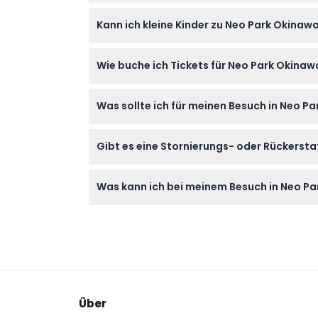
Neo Park Okinawa ist täglich von 9:00 bis 17
Kann ich kleine Kinder zu Neo Park Okinaw
Zeiten bei der Buchung).
Ja, Kinder im Alter von 0-3 Jahren können N
Wie buche ich Tickets für Neo Park Okinaw
Sie können Ihre Tickets ganz einfach online
Was sollte ich für meinen Besuch in Neo P
Bequeme Schuhe zum Gehen, Sonnenschutz w
Gibt es eine Stornierungs- oder Rückersta
empfohlen.
Tickets für Neo Park Okinawa sind nicht erst
Was kann ich bei meinem Besuch in Neo Pa
Buchung.
Sie können tropische Flora und Fauna aus R
optional mit der Miniatureisenbahn fahren.
Über