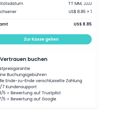
vitätsdatum
TT MM, JJJJ
achsener
US$ 8.85 × 1
amt
US$ 8.85
Zur Kasse gehen
 Vertrauen buchen
stpreisgarantie
ine Buchungsgebühren
lle Ende-zu-Ende verschlüsselte Zahlung
/7 Kundensupport
8/5 ⭐ Bewertung auf Trustpilot
7/5 ⭐ Bewertung auf Google