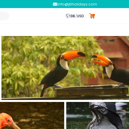
info@jtrholidays.com
DE
/
USD