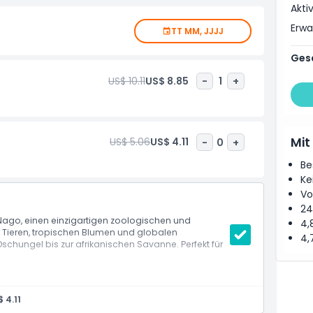
Akti
Erw
TT MM, JJJJ
Ges
US$ 10.11
US$ 8.85
-
1
+
Mit
US$ 5.06
US$ 4.11
-
0
+
Be
Ke
Vo
24
 Nago, einen einzigartigen zoologischen und
4,
 Tieren, tropischen Blumen und globalen
4,
ngel bis zur afrikanischen Savanne. Perfekt für
 4.11