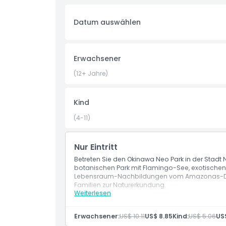
Highlights
Datum auswählen
Inklusivleistungen
Erwachsener
Richtlinie für Kinder und Erwachsene
(12+ Jahre)
Ausschlüsse
Kind
(4-11)
Öffnungszeiten
Nur Eintritt
Ort
Betreten Sie den Okinawa Neo Park in der Stadt
botanischen Park mit Flamingo-See, exotischen
Lebensraum-Nachbildungen vom Amazonas-Dschu
Familien zur Naturerkundung.
Stornierungsbedingungen
Weiterlesen
Leistungen
Parkeintritt
Flamingo-See, Tiere, Gärten
Erwachsener:
US$ 10.11
US$ 8.85
Kind:
US$ 5.06
US$
Zugang zum Streichelzoo