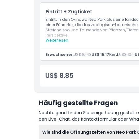
Eintritt + Zugticket
Eintritt in den Okinawa Neo Park plus eine landsc
einer Führerlok, die das zoologisch-botanisch
Streichelzoo und Tausende von Pflanzen/Tieren 
Perspektive.
Weiterlesen
Leistungen
Parkeintritt
Fahrt mit der Leichtbahnlokomotive
Erwachsener:
US$ 16.43
US$ 15.17
Kind:
US$ 10.11
US
Alle Ausstellungen & Streichelzoo
US$ 8.85
Häufig gestellte Fragen
Nachfolgend finden Sie einige häufig gestellt
den Live-Chat, das Kontaktformular oder Wh
Wie sind die Öffnungszeiten von Neo Park