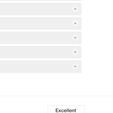
en vorbehalten – bitte bestätigen Sie die
ilienfreundlichen Ziel macht.
für Ihr gewähltes Datum überprüfen können.
ckende Tierwelt werden für Ihren Besuch
aher sicher bei Ihren Plänen vor der
üttern, den Streichelzoo genießen und