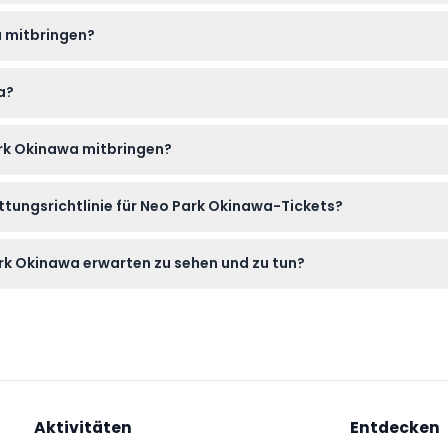
:30 Uhr geöffnet, mit dem letzten Einlass um 17:00 Uhr (Änderung
a mitbringen?
eo Park Okinawa kostenlos besuchen, was es zu einem tollen fam
a?
 hier auf dieser Website buchen, wo Sie auch die Verfügbarkeit 
ark Okinawa mitbringen?
ie Hüte und Sonnencreme sowie eine Kamera für die beeindru
ttungsrichtlinie für Neo Park Okinawa-Tickets?
attungsfähig und können nicht storniert werden, bitte seien Sie d
rk Okinawa erwarten zu sehen und zu tun?
egionen wie dem Amazonas und Afrika erkunden, seltene Vögel f
Aktivitäten
Entdecken