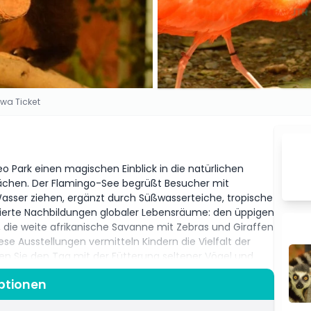
wa Ticket
 Park einen magischen Einblick in die natürlichen
lächen. Der Flamingo-See begrüßt Besucher mit
Wasser ziehen, ergänzt durch Süßwasserteiche, tropische
llierte Nachbildungen globaler Lebensräume: den üppigen
ie weite afrikanische Savanne mit Zebras und Giraffen
e Ausstellungen vermitteln Kindern die Vielfalt der
n Sie den Tag mit der Fütterung seltener Vögel und
tischen Spaß. Perfekt für Familien verbindet dieser Park
Optionen
Okinawas atemberaubender Natur.