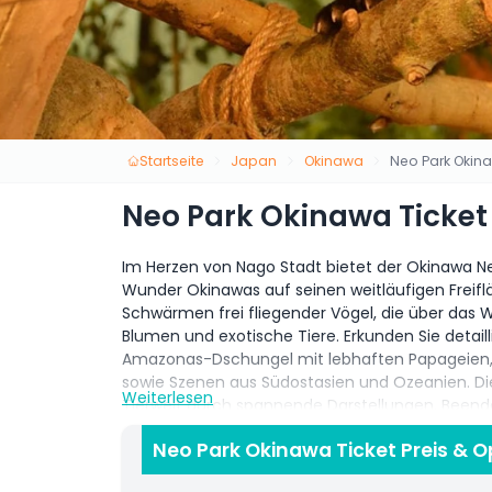
Startseite
Japan
Okinawa
Neo Park Okina
Neo Park Okinawa Ticket
Im Herzen von Nago Stadt bietet der Okinawa Neo
Wunder Okinawas auf seinen weitläufigen Freif
Schwärmen frei fliegender Vögel, die über das 
Blumen und exotische Tiere. Erkunden Sie detai
Amazonas-Dschungel mit lebhaften Papageien, d
sowie Szenen aus Südostasien und Ozeanien. Dies
Weiterlesen
Tierwelt durch spannende Darstellungen. Beende
Tiere oder einem Besuch im Streichelzoo für prak
Neo Park Okinawa Ticket Preis & 
Abenteuer, Lernen und Entspannung mitten in 