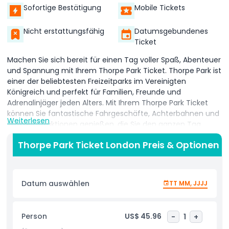
Sofortige Bestätigung
Mobile Tickets
Nicht erstattungsfähig
Datumsgebundenes
Ticket
Machen Sie sich bereit für einen Tag voller Spaß, Abenteuer
und Spannung mit Ihrem Thorpe Park Ticket. Thorpe Park ist
einer der beliebtesten Freizeitparks im Vereinigten
Königreich und perfekt für Familien, Freunde und
Adrenalinjäger jeden Alters. Mit Ihrem Thorpe Park Ticket
können Sie fantastische Fahrgeschäfte, Achterbahnen und
Weiterlesen
Wasserattraktionen genießen, die Sie den ganzen Tag
lächeln lassen.
Thorpe Park Ticket London Preis & Optionen
Ihr Thorpe Park Ticket gewährt Ihnen Zugang zu einigen der
größten und schnellsten Fahrten des Landes, einschließlich
berühmter Achterbahnen, die Ihnen den Atem rauben
Datum auswählen
TT MM, JJJJ
werden. Es gibt auch Spaßbereiche und sanfte Fahrten für
jüngere Besucher, was es zu einem großartigen Ausflug für
alle macht. Ob Sie actionreiche
Person
US$ 45.96
-
1
+
Hochgeschwindigkeitsfahrten lieben oder einfach nur