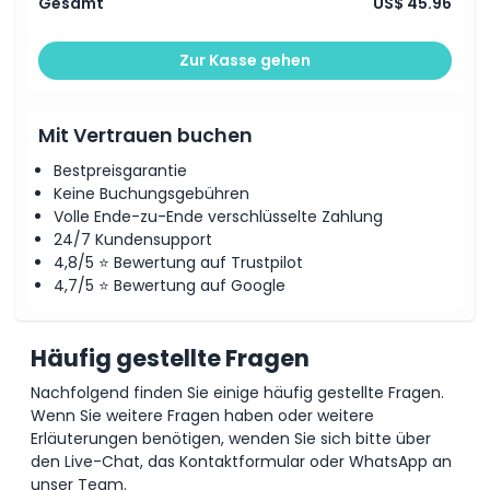
Gesamt
US$ 45.96
Öffnungszeiten
Zur Kasse gehen
Dinge, die Sie wissen sollten
Mit Vertrauen buchen
Bestpreisgarantie
Ort
Keine Buchungsgebühren
Volle Ende-zu-Ende verschlüsselte Zahlung
24/7 Kundensupport
Stornierungsbedingungen
4,8/5 ⭐ Bewertung auf Trustpilot
4,7/5 ⭐ Bewertung auf Google
Häufig gestellte Fragen
Nachfolgend finden Sie einige häufig gestellte Fragen.
Wenn Sie weitere Fragen haben oder weitere
Erläuterungen benötigen, wenden Sie sich bitte über
den Live-Chat, das Kontaktformular oder WhatsApp an
unser Team.