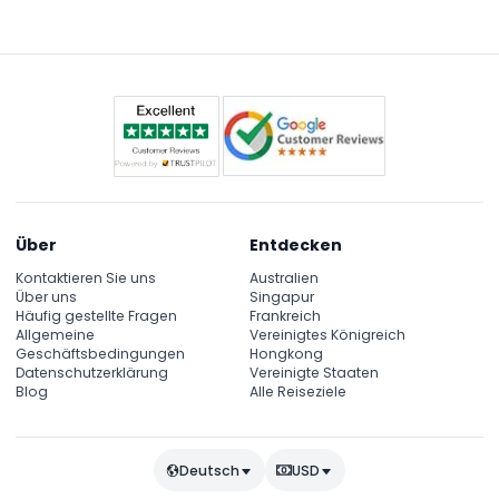
Großbritanniens, Hyperia, die Winged Coaster The
Swarm, die Horror-Themenfahrt SAW und die
schnelle Stealth Achterbahn.
Über
Entdecken
Kontaktieren Sie uns
Australien
Über uns
Singapur
Häufig gestellte Fragen
Frankreich
Allgemeine
Vereinigtes Königreich
Geschäftsbedingungen
Hongkong
Datenschutzerklärung
Vereinigte Staaten
Blog
Alle Reiseziele
Deutsch
USD