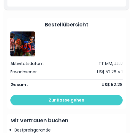
Öffnungszeiten
Bestellübersicht
Dinge, die Sie wissen sollten
Ort
Wie man dorthin gelangt
Aktivitätsdatum
TT MM, JJJJ
Erwachsener
US$ 52.28 × 1
Stornierungsbedingungen
Gesamt
US$ 52.28
Zur Kasse gehen
Mit Vertrauen buchen
Bestpreisgarantie