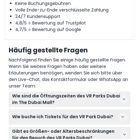
Keine Buchungsgebühren
Volle Ende-zu-Ende verschlüsselte Zahlung
24/7 Kundensupport
4,8/5 ⭐ Bewertung auf Trustpilot
4,7/5 ⭐ Bewertung auf Google
Häufig gestellte Fragen
Nachfolgend finden Sie einige häufig gestellte Fragen.
Wenn Sie weitere Fragen haben oder weitere
Erläuterungen benötigen, wenden Sie sich bitte über
den Live-Chat, das Kontaktformular oder WhatsApp an
unser Team.
Wie sind die Öffnungszeiten des VR Parks Dubai
im The Dubai Mall?
Der VR Park Dubai ist von Sonntag bis Mittwoch von
Wie buche ich Tickets für den VR Park Dubai?
10:00 bis 23:00 Uhr geöffnet und von Donnerstag bis
Samstag von 10:00 bis 1:00 Uhr (Änderungen
Sie können Ihre Tickets ganz einfach online auf
vorbehalten – bitte bestätigen Sie die Zeiten bei der
Gibt es Größen- oder Altersbeschränkungen
dieser Website für das gewünschte Besuchsdatum
Buchung).
für den Besuch des VR Parks Dubai?