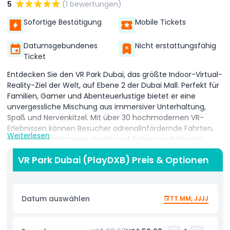
5
(1 bewertungen)
Sofortige Bestätigung
Mobile Tickets
Datumsgebundenes
Nicht erstattungsfähig
Ticket
Entdecken Sie den VR Park Dubai, das größte Indoor-Virtual-
Reality-Ziel der Welt, auf Ebene 2 der Dubai Mall. Perfekt für
Familien, Gamer und Abenteuerlustige bietet er eine
unvergessliche Mischung aus immersiver Unterhaltung,
Spaß und Nervenkitzel. Mit über 30 hochmodernen VR-
Erlebnissen können Besucher adrenalinfördernde Fahrten,
Weiterlesen
interaktive Mehrspieler-Spiele und Gehirn verdrehende
Rätsel genießen. Tauchen Sie ein in virtuelle Achterbahnen,
VR Park Dubai (PlayDXB) Preis & Optionen
die der Schwerkraft trotzen, Escape Rooms, die Ihre Logik
herausfordern, und geschicklichkeitsbasierte Attraktionen,
die Ihre Sinne testen. Auf zwei weitläufigen Ebenen verteilt,
bietet Play DXB für jeden Geschmack etwas, von
Datum auswählen
TT MM, JJJJ
actiongeladenen Abenteuern bis zu lehrreichen Reisen
durch Raum, Geschichte und Wissenschaft. Kinder und
Erwachsene können interaktive Simulationen erkunden,