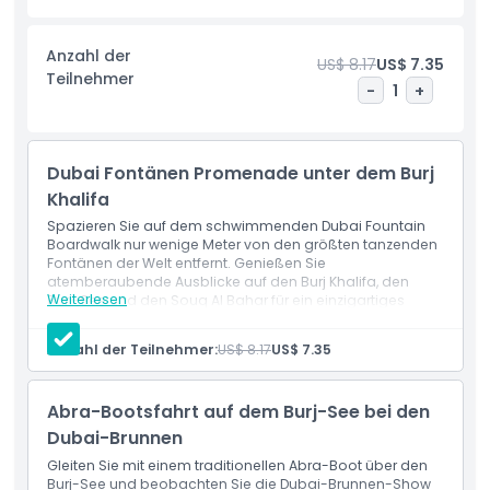
Perspektive auf die Show. Anschließend genießen Sie eine
traditionelle Abra Fahrt über den Burj See für eine magische
Anzahl der
US$ 8.17
US$ 7.35
und ruhige Sicht auf die Dubai Fontäne. Gleiten Sie über das
Teilnehmer
Wasser, während bunte Lichter auf den Wellen reflektieren
-
1
+
und bieten eine 360-Grad-Ansicht der Darbietung und der
funkelnden Skyline von Downtown Dubai.
Dubai Fontänen Promenade unter dem Burj
Ideal für Paare, Familien und Fotografen verbindet dieses
Khalifa
Erlebnis Kultur, Schönheit und Innovation. Ob es Ihr erster
Besuch oder eine Rückkehr ist, der Dubai Fontänen Steg und
Spazieren Sie auf dem schwimmenden Dubai Fountain
Boardwalk nur wenige Meter von den größten tanzenden
die Abra Fahrt versprechen ein wirklich ikonisches Dubai-
Fontänen der Welt entfernt. Genießen Sie
Erlebnis.
atemberaubende Ausblicke auf den Burj Khalifa, den
Weiterlesen
Burj-See und den Souq Al Bahar für ein einzigartiges
Dubai-Erlebnis.
Leistungen
Highlights
Anzahl der Teilnehmer:
US$ 8.17
US$ 7.35
Zugang zum Dubai Fountain Boardwalk
Inklusivleistungen
Abra-Bootsfahrt auf dem Burj-See bei den
Dubai-Brunnen
Gleiten Sie mit einem traditionellen Abra-Boot über den
Richtlinie für Kinder und Erwachsene
Burj-See und beobachten Sie die Dubai-Brunnen-Show