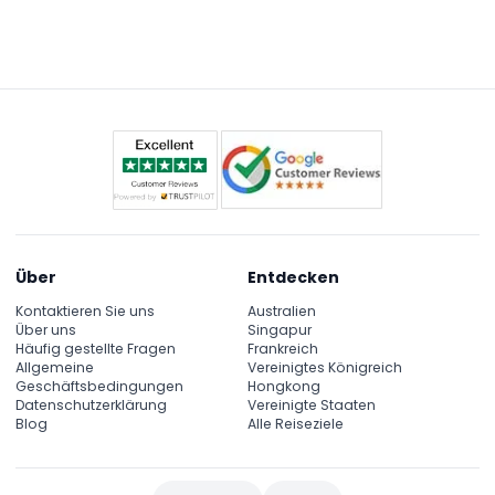
sorgfältig, bevor Sie bestätigen.
auf einem traditionellen Abra-Boot mit bester
Aussicht auf die synchronisierten Licht-, Musik- und
Wasserspiele neben dem ikonischen Burj Chalifa.
Über
Entdecken
Kontaktieren Sie uns
Australien
Über uns
Singapur
Häufig gestellte Fragen
Frankreich
Allgemeine
Vereinigtes Königreich
Geschäftsbedingungen
Hongkong
Datenschutzerklärung
Vereinigte Staaten
Blog
Alle Reiseziele