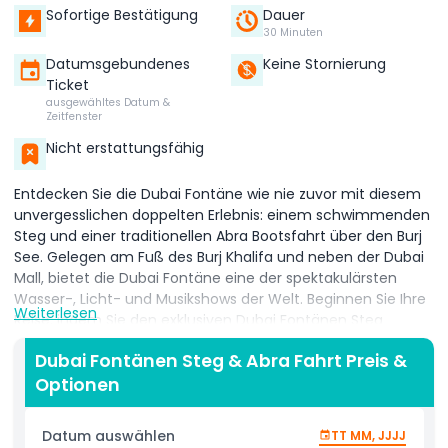
Sofortige Bestätigung
Dauer
30 Minuten
Datumsgebundenes
Keine Stornierung
Ticket
ausgewähltes Datum &
Zeitfenster
Nicht erstattungsfähig
Entdecken Sie die Dubai Fontäne wie nie zuvor mit diesem
unvergesslichen doppelten Erlebnis: einem schwimmenden
Steg und einer traditionellen Abra Bootsfahrt über den Burj
See. Gelegen am Fuß des Burj Khalifa und neben der Dubai
Mall, bietet die Dubai Fontäne eine der spektakulärsten
Wasser-, Licht- und Musikshows der Welt. Beginnen Sie Ihre
Weiterlesen
Reise, indem Sie den exklusiven Dubai Fontänen Steg
betreten, eine schwimmende Plattform nur zehn Meter von
Dubai Fontänen Steg & Abra Fahrt Preis &
den kraftvollen Fontänen entfernt. Fühlen Sie den
Optionen
Rhythmus der Musik und sehen Sie die tanzenden
Wasserstrahlen aus nächster Nähe, wie sie sich harmonisch
zu weltklassigen Soundtracks bewegen. Es ist der perfekte
Datum auswählen
TT MM, JJJJ
Ort für atemberaubende Fotos und eine Platz-vorne-