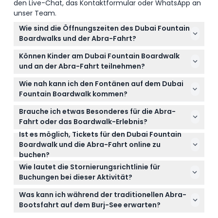
den Live-Chat, das Kontaktformular oder WhatsApp an
unser Team.
Wie sind die Öffnungszeiten des Dubai Fountain
Boardwalks und der Abra-Fahrt?
Der Dubai Fountain Boardwalk ist täglich von 17:00
Können Kinder am Dubai Fountain Boardwalk
bis 23:00 Uhr geöffnet, und die Abra-Fahrt findet
und an der Abra-Fahrt teilnehmen?
täglich statt, wobei die Boote 15 Minuten vor jeder
Kinder im Alter von 4 bis 16 Jahren müssen von
Brunnenvorführung ablegen (Änderungen
Wie nah kann ich den Fontänen auf dem Dubai
einem Erwachsenen begleitet werden und
vorbehalten – bitte bei der Buchung bestätigen).
Fountain Boardwalk kommen?
benötigen eine unterschriebene
Der Boardwalk ist eine schwimmende Plattform, die
Einverständniserklärung, während Kinder unter 4
Brauche ich etwas Besonderes für die Abra-
Sie bis auf 9 Meter an die Fontänen heranbringt und
Jahren nicht auf dem Boardwalk zugelassen sind.
Fahrt oder das Boardwalk-Erlebnis?
einen atemberaubenden und intensiven Blick
Ist es möglich, Tickets für den Dubai Fountain
Es ist ratsam, Ihre Kamera oder Ihr Smartphone für
bietet.
Boardwalk und die Abra-Fahrt online zu
Fotos mitzubringen und sich bequem zu kleiden;
buchen?
Schwimmwesten werden für Kinder unter sechs
Ja, Sie können die Verfügbarkeit überprüfen und
Jahren während der Abra-Fahrt bereitgestellt.
Wie lautet die Stornierungsrichtlinie für
Ihre Tickets hier auf dieser Website sicher online
Buchungen bei dieser Aktivität?
buchen.
Alle Tickets und Gutscheine sind nicht
Was kann ich während der traditionellen Abra-
erstattungsfähig und können nach der Buchung
Bootsfahrt auf dem Burj-See erwarten?
nicht geändert werden. Bitte prüfen Sie Ihre Pläne
Sie genießen eine entspannende 30-minütige Fahrt