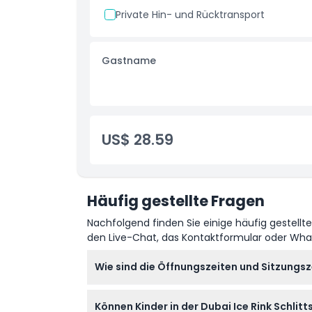
Private Hin- und Rücktransport
Dinge, die Sie wissen sollten
Gastname
Ort
Kleiderordnung
US$ 28.59
Stornierungsbedingungen
Häufig gestellte Fragen
Nachfolgend finden Sie einige häufig gestellt
den Live-Chat, das Kontaktformular oder Wh
Wie sind die Öffnungszeiten und Sitzungsze
Die Dubai Ice Rink ist täglich von 10:00 bis
Können Kinder in der Dubai Ice Rink Schli
Schlittschuhlaufen, Diskonächten und Schne