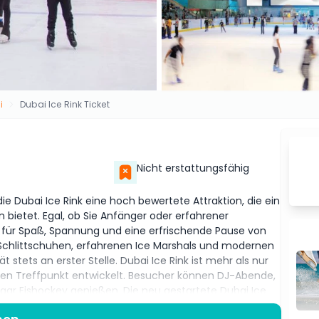
i
Dubai Ice Rink Ticket
Nicht erstattungsfähig
ie Dubai Ice Rink eine hoch bewertete Attraktion, die ein
n bietet. Egal, ob Sie Anfänger oder erfahrener
gt für Spaß, Spannung und eine erfrischende Pause von
en Schlittschuhen, erfahrenen Ice Marshals und modernen
stets an erster Stelle. Dubai Ice Rink ist mehr als nur
alen Treffpunkt entwickelt. Besucher können DJ-Abende,
sogar Eishockey genießen. Die neu gestartete Dubai Ice
les Training für alle von Anfängern bis zu