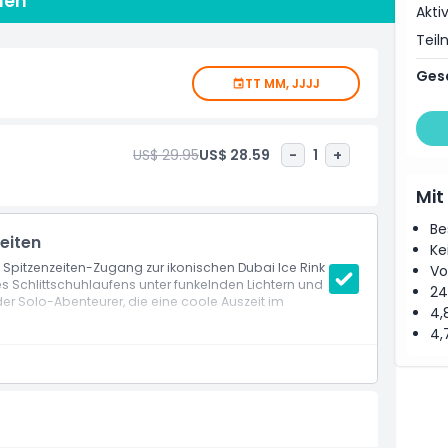
onen
erwandelt sich auch in eine lebendige Location für
Akti
Live-Sportübertragungen, einschließlich FIFA-Weltcup-
Teil
. Umgeben von Cafés und Unterhaltungsmöglichkeiten
nd Einheimische, die ein einzigartiges Erlebnis im Herzen
Ges
TT MM, JJJJ
he Atmosphäre genießen – die Dubai Ice Rink verspricht
ten Orte der Stadt.
US$ 29.95
US$ 28.59
-
1
+
Mit
Be
zeiten
Ke
t Spitzenzeiten-Zugang zur ikonischen Dubai Ice Rink
Vo
des Schlittschuhlaufens unter funkelnden Lichtern und
24
oder Solo-Abenteurer, die eine coole Auszeit im
4,
4,