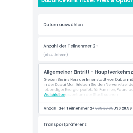
Dubai Ice Rink Ticket Preis & Opti
fortgeschrittenen Eiskunstläufern. Die Eisbahn v
Geburtstagsfeiern, Firmenveranstaltungen und 
Spielen und Emirates Hockey League Turnieren
ist es der perfekte Ort für Familien, Touristen u
Datum auswählen
von Downtown Dubai suchen.
Ob Sie nun über das Eis gleiten oder die festlic
unvergessliche Momente an einem der ikonischs
Anzahl der Teilnehmer 2+
(Ab 4 Jahren)
Highlights
Allgemeiner Eintritt - Hauptverkehrs
Gleiten Sie ins Herz der Innenstadt von Dubai mi
Inklusivleistungen
in der Dubai Mall. Erleben Sie den Nervenkitzel 
lebendiger Energie, perfekt für Familien, Paare 
Unterhaltungszentrum der Stadt suchen
Weiterlesen
Richtlinie für Kinder und Erwachsene
Anzahl der Teilnehmer 2+:
US$ 29.95
US$ 28.59
Nicht geeignet für
Transportpräferenz
Öffnungszeiten