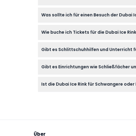
Buchung bestätigen).
Kinder müssen mindestens 100 cm groß sein
Was sollte ich für einen Besuch der Dubai 
begleitet werden. Sicherheitshelme werden fü
erforderlich.
Es ist am besten, bequeme warme Kleidung,
Wie buche ich Tickets für die Dubai Ice Ri
eBykes benutzen möchten, sind enge Hosen u
Sie können Ihre Dubai Ice Rink-Tickets ganz 
Gibt es Schlittschuhhilfen und Unterricht f
und unter keinen Umständen storniert werd
Ja, Schlittschuhhilfen wie Pinguine, Schne
Gibt es Einrichtungen wie Schließfächer un
werden ebenfalls angeboten, und eine frühz
Schließfächer können während Ihrer Schlitt
Ist die Dubai Ice Rink für Schwangere ode
ebenfalls Sitzplätze zur Verfügung, damit
Aus Sicherheitsgründen ist das Schlittschuh
sollten Sie vor der Buchung einen Arzt konsul
Über