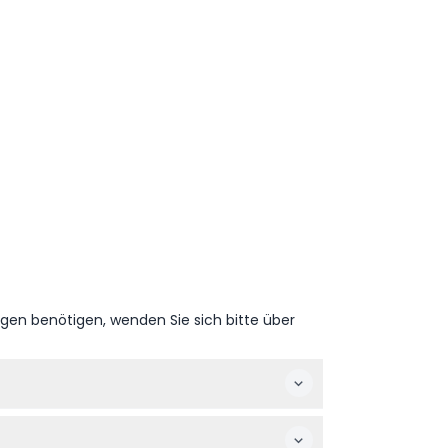
ngen benötigen, wenden Sie sich bitte über
Sitzungen, einschließlich öffentlichem
ngen vorbehalten – bitte zum Zeitpunkt der