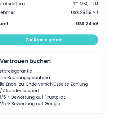
vitätsdatum
TT MM, JJJJ
nehmer
US$ 28.59 × 1
amt
US$ 28.59
Zur Kasse gehen
 Vertrauen buchen
stpreisgarantie
ine Buchungsgebühren
lle Ende-zu-Ende verschlüsselte Zahlung
/7 Kundensupport
8/5 ⭐ Bewertung auf Trustpilot
7/5 ⭐ Bewertung auf Google