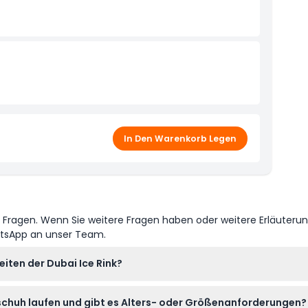
In Den Warenkorb Legen
e Fragen. Wenn Sie weitere Fragen haben oder weitere Erläuteru
atsApp an unser Team.
iten der Dubai Ice Rink?
 23:45 Uhr geöffnet, mit mehreren 1,5-stündigen Schlittschuhlauf-
ttschuh laufen und gibt es Alters- oder Größenanforderungen?
efallsitzungen. Die letzte Sitzung beginnt um 17:00 Uhr (Änderu