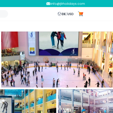
info@jtrholidays.com
DE
/
USD