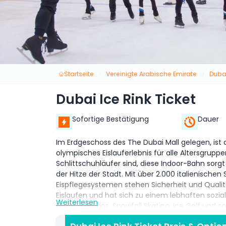
Startseite
Vereinigte Arabische Emirate
Duba
Dubai Ice Rink Ticket
Sofortige Bestätigung
Dauer
Im Erdgeschoss des The Dubai Mall gelegen, ist d
olympisches Eislauferlebnis für alle Altersgruppe
Schlittschuhläufer sind, diese Indoor-Bahn sor
der Hitze der Stadt. Mit über 2.000 italienisch
Eispflegesystemen stehen Sicherheit und Qualität 
Eislaufen und hat sich zu einem lebhaften sozi
Weiterlesen
Disco-Sessions, Snowfall Skating, Ice Golf und 
Rink Skating Academy (DIRSA) bietet professionel