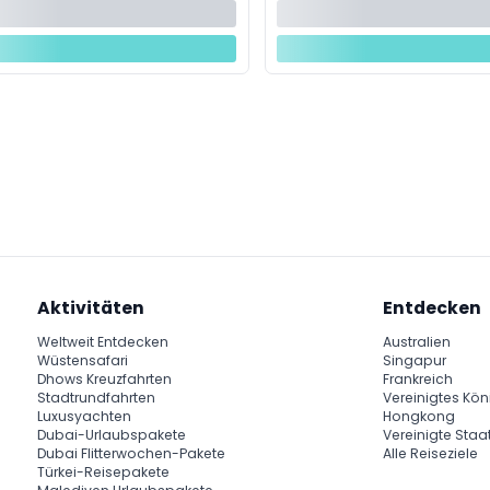
Aktivitäten
Entdecken
Weltweit Entdecken
Australien
Wüstensafari
Singapur
Dhows Kreuzfahrten
Frankreich
Stadtrundfahrten
Vereinigtes Kön
Luxusyachten
Hongkong
Dubai-Urlaubspakete
Vereinigte Staa
Dubai Flitterwochen-Pakete
Alle Reiseziele
Türkei-Reisepakete