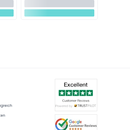
igreich
ten