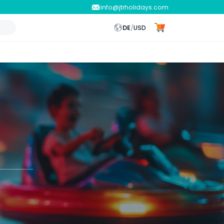
info@jtrholidays.com
DE
/
USD