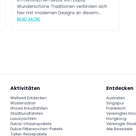
im historischen Bezirk von Dubai.
Wunderschöne Traditionen verbinden sich
hier mit modernen Designs an diesem
neuen...
READ MORE
Aktivitäten
Entdecken
Weltweit Entdecken
Australien
Wüstensafari
Singapur
Dhows Kreuzfahrten
Frankreich
Stadtrundfahrten
Vereinigtes Kön
Luxusyachten
Hongkong
Dubai-Urlaubspakete
Vereinigte Staa
Dubai Flitterwochen-Pakete
Alle Reiseziele
Türkei-Reisepakete