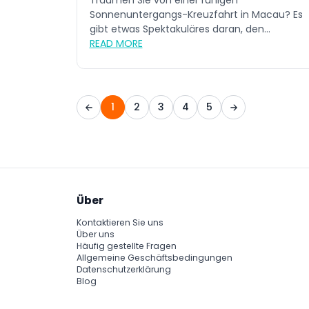
Träumen Sie von einer ruhigen
Sonnenuntergangs-Kreuzfahrt in Macau? Es
gibt etwas Spektakuläres daran, den
Sonnenunterga...
READ MORE
1
2
3
4
5
Über
Kontaktieren Sie uns
Über uns
Häufig gestellte Fragen
Allgemeine Geschäftsbedingungen
Datenschutzerklärung
Blog