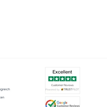
igreich
ten