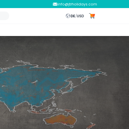
info@jtrholidays.com
DE
/
USD