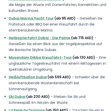
die Magie der Wüste mit Dünenfahrten, Kamelritten und
kulturellen Shows.
Dubai Marina Yacht Tour
(ab 95 AED)
- Genießen Sie
Frühstück oder BBQ bei einer Kreuzfahrt durch die
atemberaubende Marina.
Helikopterfahrt Dubai - Die Palme
(ab 715 AED)
-
Genießen Sie einen Blick aus der Vogelperspektive auf
die ikonische Skyline Dubais.
Musandam Dibba Kreuzfahrt-Tour
(ab 130 AED)
- Eine
unglaubliche Tageskreuzfahrt mit einem Mittagessen in
spektakulärer Umgebung.
Heißluftballon Dubai
(ab 599 AED)
- Schwebt über die
atemberaubende Wüstenlandschaft bei
Sonnenaufgang.
Ski Dubai
(ab 230 AED)
- Erleben Sie Ski und
Schneespaß im Herzen der Wüste.
La Perle by Dragone
(ab 150 AED)
- Tauchen Sie ein in