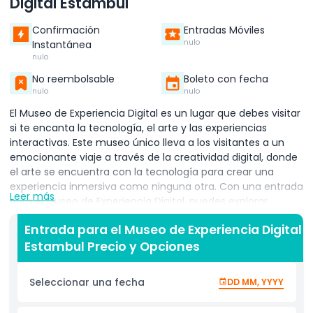
Digital Estambul
Confirmación
Entradas Móviles
nulo
Instantánea
nulo
No reembolsable
Boleto con fecha
nulo
nulo
El Museo de Experiencia Digital es un lugar que debes visitar
si te encanta la tecnología, el arte y las experiencias
interactivas. Este museo único lleva a los visitantes a un
emocionante viaje a través de la creatividad digital, donde
el arte se encuentra con la tecnología para crear una
experiencia inmersiva como ninguna otra. Con una entrada
Leer más
para el Museo de Experiencia Digital, puedes explorar
impresionantes exhibiciones de arte digital, exposiciones
Entrada para el Museo de Experiencia Digital
interactivas e instalaciones futuristas que dan vida a la
Estambul Precio y Opciones
creatividad. Entra en un mundo donde las luces, los colores
y el movimiento se combinan para crear paisajes digitales
impresionantes. Cada exposición está diseñada para
Seleccionar una fecha
DD MM, YYYY
involucrar tus sentidos, haciéndote sentir como si
estuvieras dentro de una obra maestra digital. Ya seas