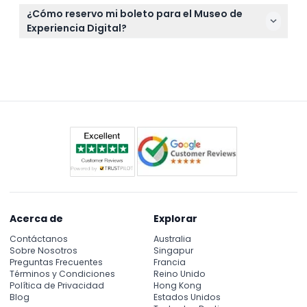
Lleve una identificación válida o pasaporte para los
¿Cómo reservo mi boleto para el Museo de
niños, ya que es requerido para la entrada; se
Experiencia Digital?
recomienda ropa cómoda para explorar las
Puede reservar sus boletos para el Museo de
exhibiciones interactivas.
Experiencia Digital fácil y seguramente en línea
aquí mismo en este sitio web, con disponibilidad en
tiempo real.
Acerca de
Explorar
Contáctanos
Australia
Sobre Nosotros
Singapur
Preguntas Frecuentes
Francia
Términos y Condiciones
Reino Unido
Política de Privacidad
Hong Kong
Blog
Estados Unidos