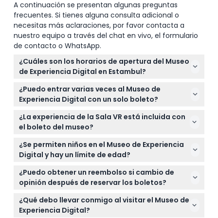
A continuación se presentan algunas preguntas
frecuentes. Si tienes alguna consulta adicional o
necesitas más aclaraciones, por favor contacta a
nuestro equipo a través del chat en vivo, el formulario
de contacto o WhatsApp.
¿Cuáles son los horarios de apertura del Museo
de Experiencia Digital en Estambul?
El museo está abierto de martes a viernes de 09:00
¿Puedo entrar varias veces al Museo de
a 18:00 y los fines de semana de 09:00 a 19:00, con
Experiencia Digital con un solo boleto?
la última admisión 15 minutos antes del cierre. Está
No, no se permite la reentrada después de salir del
cerrado los lunes (sujeto a cambios — por favor
¿La experiencia de la Sala VR está incluida con
museo, y sólo puede entrar a cada atracción una
confirme al momento de la reserva).
el boleto del museo?
vez.
La experiencia de la Sala VR requiere una tarifa
¿Se permiten niños en el Museo de Experiencia
adicional y no está incluida en el boleto de
Digital y hay un límite de edad?
admisión general.
Los niños de 0 a 5 años entran gratis, pero se
¿Puedo obtener un reembolso si cambio de
requiere pasaporte o tarjeta de identidad para la
opinión después de reservar los boletos?
admisión infantil. El museo ofrece experiencias
Los boletos no son reembolsables ni cancelables,
adecuadas para todas las edades.
¿Qué debo llevar conmigo al visitar el Museo de
así que asegúrese de que sus planes estén firmes
Experiencia Digital?
antes de reservar.