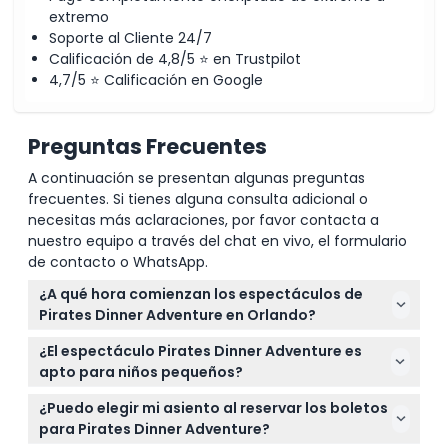
extremo
Soporte al Cliente 24/7
Política de Cancelación
Calificación de 4,8/5 ⭐ en Trustpilot
4,7/5 ⭐ Calificación en Google
Preguntas Frecuentes
A continuación se presentan algunas preguntas
frecuentes. Si tienes alguna consulta adicional o
necesitas más aclaraciones, por favor contacta a
nuestro equipo a través del chat en vivo, el formulario
de contacto o WhatsApp.
¿A qué hora comienzan los espectáculos de
Pirates Dinner Adventure en Orlando?
Los espectáculos de Pirates Dinner Adventure
¿El espectáculo Pirates Dinner Adventure es
típicamente comienzan a las 4:00 PM, 6:00 PM y
apto para niños pequeños?
7:30 PM diariamente. Por favor, consulte su
Sí, los niños de 0 a 2 años pueden entrar gratis, pero
comprobante de reserva para la hora exacta del
¿Puedo elegir mi asiento al reservar los boletos
los niños de 11 años en adelante requieren un boleto
espectáculo ya que los horarios pueden cambiar
para Pirates Dinner Adventure?
de adulto. Tenga en cuenta que el espectáculo