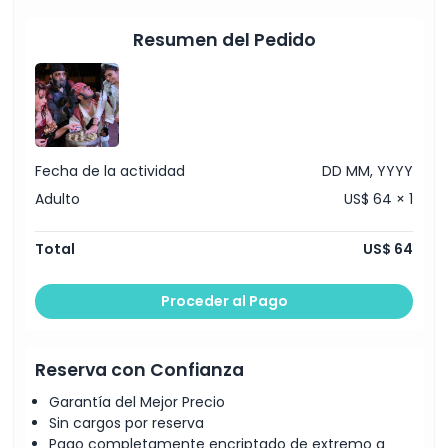
Bebidas gaseosas ilimitadas
Resumen del Pedido
Inclusiones
Política para Niños y Adultos
Exclusiones
Fecha de la actividad
DD MM, YYYY
Adulto
US$ 64 × 1
No Adecuado Para
Total
US$ 64
Horario de Apertura
Proceder al Pago
Cosas a Saber
Reserva con Confianza
Ubicación
Garantía del Mejor Precio
Sin cargos por reserva
Cómo Canjear
Pago completamente encriptado de extremo a