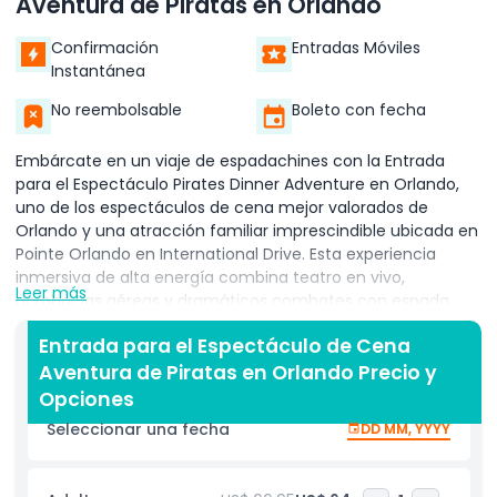
Aventura de Piratas en Orlando
Confirmación
Entradas Móviles
Instantánea
No reembolsable
Boleto con fecha
Embárcate en un viaje de espadachines con la Entrada
para el Espectáculo Pirates Dinner Adventure en Orlando,
uno de los espectáculos de cena mejor valorados de
Orlando y una atracción familiar imprescindible ubicada en
Pointe Orlando en International Drive. Esta experiencia
inmersiva de alta energía combina teatro en vivo,
Leer más
acrobacias aéreas y dramáticos combates con espada,
todo realizado a bordo de una impresionante réplica a
Entrada para el Espectáculo de Cena
escala real de una galeón español del siglo XVIII situada en
Aventura de Piratas en Orlando Precio y
una laguna interior de 300,000 galones. Ya sea que viajes
con niños, amigos o estés planeando un evento grupal
Opciones
especial, Pirates Dinner Adventure Orlando ofrece una
Seleccionar una fecha
DD MM, YYYY
noche llena de aventura, risas y acrobacias impresionantes.
Tu noche comienza con entrada sin fila y acceso
anticipado a la taberna pirata interactiva previa al show,