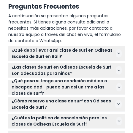
Preguntas Frecuentes
A continuación se presentan algunas preguntas
frecuentes. Si tienes alguna consulta adicional o
necesitas más aclaraciones, por favor contacta a
nuestro equipo a través del chat en vivo, el formulario
de contacto o WhatsApp.
¿Qué debo llevar a mi clase de surf en Odiseas
Escuela de Surf en Bali?
Lleva traje de baño, protector solar, una toalla y un
¿Las clases de surf en Odiseas Escuela de Surf
cambio de ropa. La escuela ofrece casilleros,
son adecuadas para niños?
duchas y vestuarios para que puedas refrescarte
¿Qué pasa si tengo una condición médica o
Sí, las clases están disponibles para participantes
después de tu clase.
discapacidad—puedo aun así unirme a las
de 7 años en adelante, lo que las convierte en una
clases de surf?
actividad familiar ideal en la Playa Kuta.
Debes informar cualquier condición médica como
¿Cómo reservo una clase de surf con Odiseas
asma, epilepsia o problemas cardíacos al hacer la
Escuela de Surf?
reserva, ya que esto puede afectar tu capacidad
Puedes reservar tu clase directamente en línea en
para participar de manera segura.
¿Cuál es la política de cancelación para las
este sitio web seleccionando la fecha preferida y
clases de Odiseas Escuela de Surf?
verificando la disponibilidad en tiempo real.
Los boletos no son reembolsables y no pueden