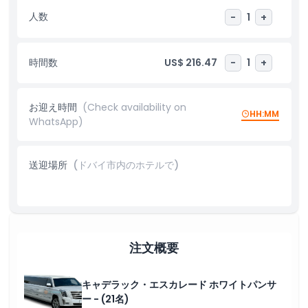
キ、フローラルデコレーション、祝賀セットアップなどのカスタム
人数
-
1
+
オプションもご要望に応じてご提供します。ドバイでのキャデラッ
ク・エスカレード ホワイトパンサー リムジンライドを今すぐ予約
して、夢の街での旅を格上げしましょう。
時間数
US$ 216.47
-
1
+
ハイライト
お迎え時間
(Check availability on
HH:MM
WhatsApp)
含まれるもの
送迎場所
(ドバイ市内のホテルで)
注意事項
キャンセルポリシー
注文概要
キャデラック・エスカレード ホワイトパンサ
ー - (21名)