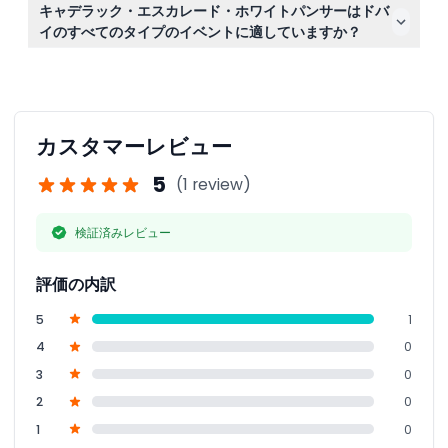
はい！リムジンにはBluetoothとAUX接続が備わってお
セルおよび無断キャンセルは全額請求されます。
キャデラック・エスカレード・ホワイトパンサーはドバ
り、お客様ご自身のデバイスを接続してお好きな音楽を簡
イのすべてのタイプのイベントに適していますか？
単に再生できます。
もちろんです。家族旅行、ウェディング、企業の外出、誕
生日パーティー、その他ドバイでのVIPな祝賀会に最適
で、贅沢さと広々とした快適さを提供します。
カスタマーレビュー
5
(1 review)
検証済みレビュー
評価の内訳
5
1
4
0
3
0
2
0
1
0