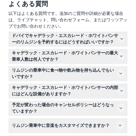
よくある質問
以下はよくある質問です。追加のご質問や詳細が必要な場合
は、ライブチャット、問い合わせフォーム、またはワッツアッ
プでお問い合わせください。
ドバイでキャデラック・エスカレード・ホワイトパンサ
ーのリムジンを予約するにはどうすればいいですか？
このウェブサイトからご希望の日付、時間を選択し、予約
キャデラック・エスカレード・ホワイトパンサーの最大
時に空き状況を確認することで、簡単にキャデラック・エ
乗車人数は何人ですか？
スカレード・ホワイトパンサーをオンライン予約できま
この高級リムジンは最大21名まで快適に座れるため、グル
す。
リムジンの乗車中に食べ物や飲み物を持ち込んでもい
ープツアー、企業イベント、特別な祝賀会に最適です。
いですか？
ソフトドリンクやスナックの持ち込みは歓迎ですが、アル
キャデラック・エスカレード・ホワイトパンサーの内部
コール飲料の持ち込みは禁止されています。リムジンには
にはどんな設備がありますか？
完全装備のリフレッシュメントバーと無料のミネラルウォ
リムジンにはプレミアムレザーシート、アンビエントLED
ーターも用意されています。
予定が変わった場合のキャンセルポリシーはどうなっ
ライト、Bluetooth接続対応のサラウンドサウンドステレ
ていますか？
オ、空調、プライバシーパーティション、スモークガラ
キャンセルは24時間前までに行えば返金可能ですが、送
ス、そしてスタイリッシュで快適な乗車を実現する双方向
リムジン乗車中に音楽をカスタマイズできますか？
迎料金は返金対象外です。24時間前までの変更は空き状
インターフォンシステムが備わっています。
況によりますが無料で可能です。24時間を切ったキャン