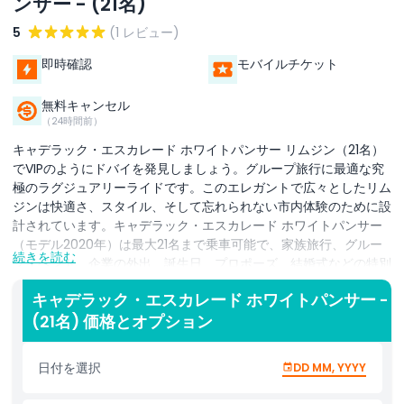
ンサー - (21名)
5
(1 レビュー)
即時確認
モバイルチケット
無料キャンセル
（24時間前）
キャデラック・エスカレード ホワイトパンサー リムジン（21名）
でVIPのようにドバイを発見しましょう。グループ旅行に最適な究
極のラグジュアリーライドです。このエレガントで広々としたリム
ジンは快適さ、スタイル、そして忘れられない市内体験のために設
計されています。キャデラック・エスカレード ホワイトパンサー
（モデル2020年）は最大21名まで乗車可能で、家族旅行、グルー
続きを読む
プイベント、企業の外出、誕生日、プロポーズ、結婚式などの特別
な祝賀に最適です。車内では高級レザーシート、カラフルなLED照
キャデラック・エスカレード ホワイトパンサー -
明、プライバシー仕切り、高級サウンドシステムをお楽しみいただ
(21名) 価格とオプション
け、街中をクルーズするのにぴったりの雰囲気を演出します。ブル
ジュ・ハリファ、ドバイ・マリーナ、パーム・ジュメイラなどの象
徴的な名所への停車が含まれます。昼間の冒険でも夜のイルミネー
日付を選択
DD MM, YYYY
ションツアーでも、このリムジンは快適かつ上品に移動できること
を保証します。時間単位、片道、往復の予約に加え、誕生日ケー