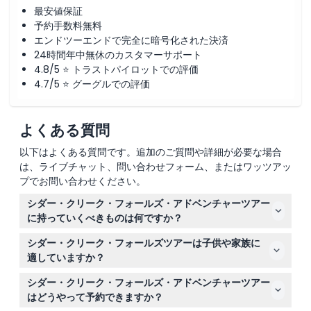
最安値保証
予約手数料無料
エンドツーエンドで完全に暗号化された決済
24時間年中無休のカスタマーサポート
4.8/5 ⭐ トラストパイロットでの評価
4.7/5 ⭐ グーグルでの評価
よくある質問
以下はよくある質問です。追加のご質問や詳細が必要な場合
は、ライブチャット、問い合わせフォーム、またはワッツアッ
プでお問い合わせください。
シダー・クリーク・フォールズ・アドベンチャーツアー
に持っていくべきものは何ですか？
水着、タオル、日焼け止めや帽子などの日よけ、歩きやす
シダー・クリーク・フォールズツアーは子供や家族に
い快適な履物、そして美しい景色を撮影するためのカメラ
適していますか？
を必ず持参してください。
はい、このツアーは家族向けで、4歳以上の子供に適して
シダー・クリーク・フォールズ・アドベンチャーツアー
います。ただし、幼児や非常に小さい子供には推奨され
はどうやって予約できますか？
ず、大人は15歳から60歳の間であるべきです。