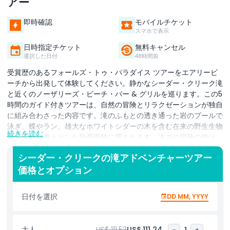
アー
即時確認
モバイルチケット
スマホで表示
日時指定チケット
無料キャンセル
選択した日付
48時間前
受賞歴のあるフォールズ・トゥ・パラダイス ツアーをエアリービ
ーチから出発して体験してください。静かなシーダー・クリーク滝
と近くのノーザリーズ・ビーチ・バー & グリルを巡ります。この5
時間のガイド付きツアーは、自然の冒険とリラクゼーションが独自
に組み合わさった内容です。滝のふもとの透き通った岩のプールで
泳ぎ、蝶やラン、雄大なホワイトシダーの木を含む在来の野生生物
続きを読む
であふれる青々とした熱帯雨林に囲まれます。滝での冒険の後は、
コーラル・シーの息をのむような眺めを望む専用ビーチバーでくつ
シーダー・クリークの滝アドベンチャーツアー
ろぎ、ワイン、ビール、またはソフトドリンクから選べる飲み物と
価格とオプション
専門的に組み合わせられた美味しい食事をお楽しみください。この
ツアーは少人数制に設計されており、知識豊富なガイドによるきめ
細かな対応が受けられます。4歳以上の子供が参加可能で、15歳以
日付を選択
DD MM, YYYY
上は大人料金が適用されます。滝の水量は季節により変動する場合
がありますが、泳ぐことは通年可能です。クイーンズランド州ウィ
ットサンデー地域で、冒険と快適さを求める家族、カップル、自然
大人
US$ 111.53
US$ 111.24
-
1
+