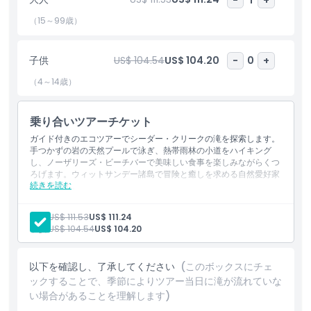
愛好家にとって完璧な日帰り旅行です。
（15～99歳）
ハイライト
子供
US$ 104.54
US$ 104.20
-
0
+
（4～14歳）
含まれるもの
乗り合いツアーチケット
子供／大人ポリシー
ガイド付きのエコツアーでシーダー・クリークの滝を探索します。
手つかずの岩の天然プールで泳ぎ、熱帯雨林の小道をハイキング
し、ノーザリーズ・ビーチバーで美味しい食事を楽しみながらくつ
除外事項
ろげます。ウィットサンデー諸島で冒険と癒しを求める自然愛好家
続きを読む
に最適です。
含まれるもの
対象外
エアリービーチからの往復送迎
大人:
US$ 111.53
US$ 111.24
シーダー・クリーク滝と展望台へのガイド付きエコウォーク
子供:
US$ 104.54
US$ 104.20
シーダー・クリーク滝の天然の岩場のプールでの水泳
ワイン、ビール、またはソフトドリンクから選べる飲み物付き
営業時間
の食事1回
以下を確認し、了承してください
(このボックスにチェ
経験豊富なガイドによる少人数制の体験
ックすることで、季節によりツアー当日に滝が流れていな
注意事項
い場合があることを理解します)