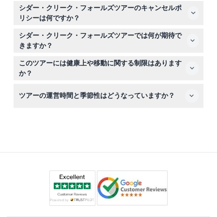
こちらのウェブサイトでご希望の日付を選択し、安全な予
シダー・クリーク・フォールズツアーのキャンセルポ
約手続きを進めることで簡単に予約可能です。
リシーは何ですか？
ツアーの48時間以上前にキャンセルした場合、振込手数
シダー・クリーク・フォールズツアーでは何が期待で
料や銀行手数料を除いて料金は発生しません。48時間以
きますか？
内のキャンセルは予約費用の100％が課金されます。48時
熱帯雨林を案内人と共にエコウォークし、透明な天然の岩
間以上前にリスケジュールを希望すれば手数料はかかりま
このツアーには健康上や移動に関する制限はあります
のプールで泳ぎ、ノーザリーズ・ビーチ・バー＆グリルで
せん。
か？
食事とドリンクを楽しむ、5時間の少人数アドベンチャー
はい、高血圧、てんかん、最近の手術、心臓疾患、妊娠中
です。
ツアーの運営時間と季節性はどうなっていますか？
の方には推奨されません。また、移動に制限がある方や車
椅子またはベビーカーの利用者にも適していません。
ツアーは10月から3月の間は午前6時から午後8時まで、4
月から9月は午前6時から午後6時まで運行しています。滝
の水量は季節によって変動し、乾燥期には少なくなること
があります（変更の可能性あり。予約時にご確認くださ
い）。