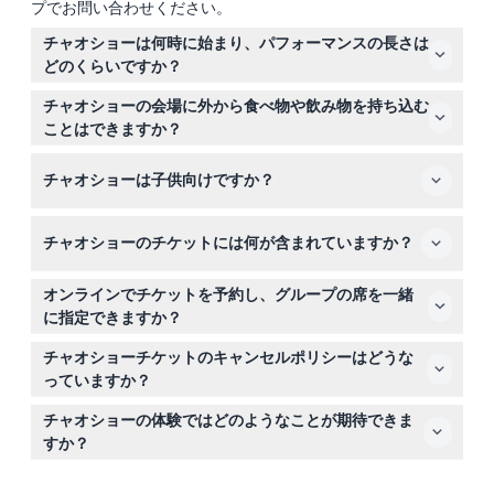
プでお問い合わせください。
チャオショーは何時に始まり、パフォーマンスの長さは
どのくらいですか？
ホーチミン市で開催されるチャオショーは毎日午後7時に
チャオショーの会場に外から食べ物や飲み物を持ち込む
始まり、約2時間続きます（変更される場合がありますの
ことはできますか？
で、ご予約時にご確認ください）。
いいえ、すべてのお客様が快適に楽しめるよう、チャオシ
チャオショーは子供向けですか？
ョーの会場内への外部の食べ物や飲み物の持ち込みは禁止
されています。
子供の入場は歓迎しますが、チャオショーのパフォーマン
チャオショーのチケットには何が含まれていますか？
スに入場するには身長が少なくとも120cm以上である必
要があります。
チケットにはショーの入場、伝統的なベトナム料理9品を
オンラインでチケットを予約し、グループの席を一緒
含むセットメニュー、飲み物やアルコールも含まれていま
に指定できますか？
す。
はい、このウェブサイトでオンライン予約が可能です。グ
チャオショーチケットのキャンセルポリシーはどうな
ループの方々が一緒に座れるように、必ず同じ注文で全て
っていますか？
のチケットを予約してください。
ご予約後のチャオショーチケットは返金不可で、キャンセ
チャオショーの体験ではどのようなことが期待できま
ルや変更もできませんのでご了承ください。
すか？
12の音楽パフォーマンスと30種類の伝統的なベトナム楽