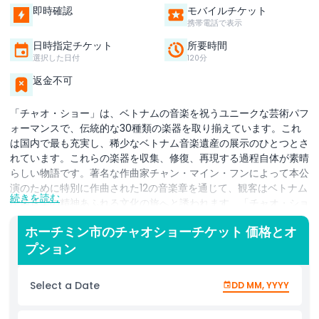
即時確認
モバイルチケット
携帯電話で表示
日時指定チケット
所要時間
選択した日付
120分
返金不可
「チャオ・ショー」は、ベトナムの音楽を祝うユニークな芸術パフ
ォーマンスで、伝統的な30種類の楽器を取り揃えています。これ
は国内で最も充実し、稀少なベトナム音楽遺産の展示のひとつとさ
れています。これらの楽器を収集、修復、再現する過程自体が素晴
らしい物語です。著名な作曲家チャン・マイン・フンによって本公
演のために特別に作曲された12の音楽章を通じて、観客はベトナム
続きを読む
民俗音楽の精神あふれる文化の旅へと誘われます。「チャオ・ショ
ー」をさらに特別なものにしているのは、音楽、視覚的ストーリー
ホーチミン市のチャオショーチケット 価格とオ
テリング、地域の料理の創造的な融合です。鑑賞中には、北部、中
プション
部、南部の風味を代表する9つの特製料理を楽しめます。これらの
料理は本プログラムのために特別にデザインされた美しい伝統的な
器で提供され、没入型の文化体験をさらに高めます。本ショーはベ
Select a Date
DD MM, YYYY
トナムで初めて高度なイマーシブ・オーディオシステムを導入し、
会場全体にクリスタルクリアな3Dサウンドを提供します。これに