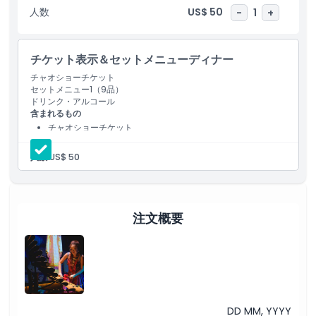
より、座席の位置に関係なく、すべてのゲストが中心的な聴覚体験
人数
US$ 50
-
1
+
を楽しめます。タット・ミー・ローン監督のもと、アーティストの
カオ・ホー・ガ率いる才能豊かな「チャオ」バンドが演奏を行い、
豊かで忘れがたい文化体験を提供します。
チケット表示＆セットメニューディナー
チャオショーチケット
ハイライト
セットメニュー1（9品）
ドリンク・アルコール
含まれるもの
含まれるもの
チャオショーチケット
セットメニュー1（9品）
ドリンク・アルコール
人数:
US$ 50
子供／大人ポリシー
除外事項
注文概要
営業時間
注意事項
DD MM, YYYY