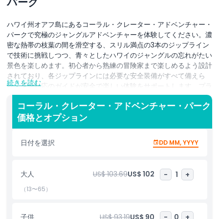
パーク
ハワイ州オアフ島にあるコーラル・クレーター・アドベンチャー・
パークで究極のジャングルアドベンチャーを体験してください。濃
密な熱帯の枝葉の間を滑空する、スリル満点の3本のジップライン
で技術に挑戦しつつ、青々としたハワイのジャングルの忘れがたい
景色を楽しめます。初心者から熟練の冒険家まで楽しめるよう設計
されており、各ジップラインには必要な安全装備がすべて備えら
続きを読む
れ、英語対応のガイドが安全で楽しい体験をサポートします。プラ
ットフォームからプラットフォームへと飛び移るときにアドレナリ
コーラル・クレーター・アドベンチャー・パーク
ンが湧き上がり、島の自然の美しさに没入できます。ツアーはプロ
価格とオプション
のガイドが先導し、ジャングルの生態系について有益な情報を共有
するため、スリルだけでなく教育的な要素もあります。家族や友
人、ひとり旅でも、このジップライン体験は興奮、景観の美しさ、
日付を選択
DD MM, YYYY
実践的な指導がユニークに組み合わさった体験を約束します。6歳
以上の参加が可能で、6〜12歳の子供は有料の大人の同伴が必要で
す。体重19–125 kgの方が安全に参加でき、体重19–28 kgの子供向
大人
US$ 103.69
US$ 102
-
1
+
けにはタンデムライドも利用可能です。初心者でも安全に楽しめる
よう設計されており、誰もが記憶に残るハワイのジップライン体験
（13〜65）
を楽しめます。バウチャーは指定された日付のみ有効で、モバイル
バウチャーで直接入場できます。出発の10分前までにお越しにな
子供
US$ 93.19
US$ 90
-
0
+