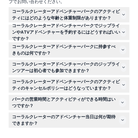
プでお問い合わせください。
コーラルクレーターアドベンチャーパークのアクティビ
ティにはどのような年齢と体重制限がありますか？
コーラルクレーターアドベンチャーパークでジップライ
参加者は最低6歳で、体重は19kgから125kgの間でなけれ
ンやATVアドベンチャーを予約するにはどうすればいい
ばなりません。6～12歳の子供は有料の大人の同伴が必要
ですか？
で、19～28kgの子供にはタンデムライドが利用可能で
当ウェブサイトでオンライン予約が可能です。予約過程で
す。
コーラルクレーターアドベンチャーパークに持参すべ
希望の日付とアクティビティを選択し、空き状況を確認し
きものは何ですか？
て予約を確定してください。
快適で天候に適した服装とつま先を覆う靴を着用してくだ
コーラルクレーターアドベンチャーパークのジップライ
さい。日焼け止め、サングラス、そして冒険の思い出を撮
ンツアーは初心者でも参加できますか？
影するカメラもお忘れなく。
もちろんです！ジップラインツアーは初心者にも安全で、
コーラルクレーターアドベンチャーパークのアクティビ
すべての技術レベルの方が楽しく安全に体験できるように
ティのキャンセルポリシーはどうなっていますか？
専門のガイドが案内します。
チケットは返金不可でキャンセルもできませんので、予約
パークの営業時間とアクティビティができる時間はい
前に計画をよくご確認ください。
つですか？
パークは毎日午前8時から午後5時まで営業しており、ア
コーラルクレーターのアドベンチャー当日は何が期待
クティビティはこの時間内に行われます（変更の可能性が
できますか？
ありますので予約時にご確認ください）。
必要な安全装備と英語を話す専門スタッフによる案内が提
供されます。往復の送迎が含まれていますが、食事や個人