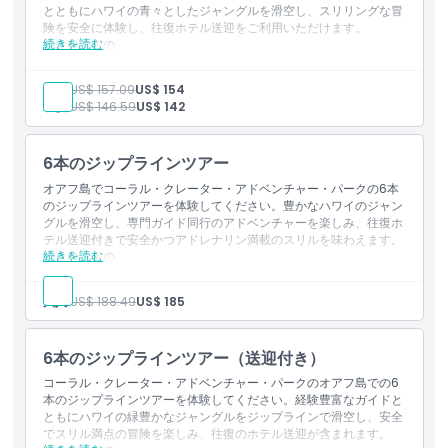
場所
とともにハワイの青々としたジャングルを滑空し、スリリングな冒
険を安全に体験し、往復ホテル送迎をご利用いただけます。
続きを読む
含まれるもの
利用規約
ジップライン3か所への入場
プロのガイドと英語対応スタッフ
大人:
US$ 157.09
US$ 154
往復のホテル送迎
子供:
US$ 146.59
US$ 142
キャンセルポリシー
必要な安全装備一式
税金
6本のジップラインツアー
オアフ島でコーラル・クレーター・アドベンチャー・パークの6本
のジップラインツアーを体験してください。豊かなハワイのジャン
グルを滑空し、専門ガイド同行のアドベンチャーを楽しみ、往復ホ
テル送迎付きで安全かつアドレナリン満載のスリルを味わえます。
続きを読む
含まれるもの
ジップライン6本の利用料
プロのガイドと英語対応スタッフ
大人:
US$ 188.49
US$ 185
往復ホテル送迎
必要な安全装備一式
税
6本のジップラインツアー（送迎付き）
コーラル・クレーター・アドベンチャー・パークのオアフ島での6
本のジップラインツアーを体験してください。経験豊富なガイドと
ともにハワイの緑豊かなジャングルをジップラインで滑空し、安全
でスリル満点の冒険を楽しみ、往復のホテル送迎が含まれます。