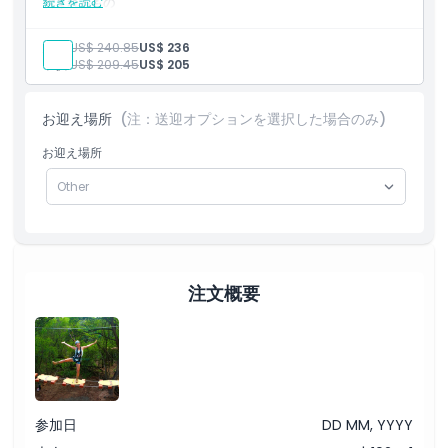
続きを読む
含まれるもの
6つのジップラインの利用
プロのガイドと英語対応スタッフ
大人:
US$ 240.85
US$ 236
ホテルまでの往復送迎
子供:
US$ 209.45
US$ 205
必要な安全装備一式
税金
お迎え場所
(注：送迎オプションを選択した場合のみ)
お迎え場所
注文概要
参加日
DD MM, YYYY