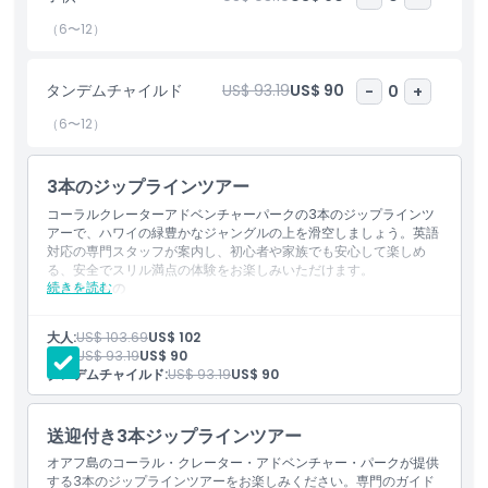
り、日焼け止め、サングラス、足元のしっかりした履物をお持ちく
ださい。ハワイの生き生きとしたジャングルの樹冠を駆け抜けるア
（6〜12）
ドレナリン満載の旅に備えましょう！
タンデムチャイルド
US$ 93.19
US$ 90
-
0
+
ハイライト
（6〜12）
含まれるもの
3本のジップラインツアー
コーラルクレーターアドベンチャーパークの3本のジップラインツ
アーで、ハワイの緑豊かなジャングルの上を滑空しましょう。英語
子供／大人ポリシー
対応の専門スタッフが案内し、初心者や家族でも安心して楽しめ
る、安全でスリル満点の体験をお楽しみいただけます。
続きを読む
含まれるもの
ピックアップ／ドロップオフ時間
3つのジップラインへの入場
プロのガイドと英語対応スタッフ
大人:
US$ 103.69
US$ 102
必要な安全装備一式
子供:
US$ 93.19
US$ 90
税金
除外事項
タンデムチャイルド:
US$ 93.19
US$ 90
注意事項
送迎付き3本ジップラインツアー
オアフ島のコーラル・クレーター・アドベンチャー・パークが提供
する3本のジップラインツアーをお楽しみください。専門のガイド