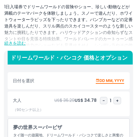
1日入場券でドリームワールドの冒険やショー、珍しい動物などが
満載のテーマパークを体験しましょう。スノーで遊んだり、ホワイ
トウォーターラピッズを下ったりできます。バンプカーなどの定番
遊具を楽しんだり、スリル満点のスカイコースターのような新しい
魅力に挑戦したりできます。ハリウッドアクションの命知らずなス
タントや目を見張る特殊効果、ワールドパレードのカートゥーン感
続きを読む
あふれる大迫力のショーなども見逃せません。シンデレラやその他
のおなじみの童話キャラクターに会ったり、エッフェル塔のような
ドリームワールド・バンコク 価格とオプション
世界の名所を見たり、雪で遊んだり、ホワイトウォーターラピッズ
での水遊びを楽しんだり—これらすべてがドリームワールド、いわ
ばタイのディズニーランドで体験できます。観光の合間のリフレッ
シュをお探しなら、ドリームワールド遊園地は子供連れで楽しむの
日付を選択
DD MM, YYYY
に最適な場所のひとつです。家族全員で楽しめるエンターテインメ
ントとワクワクが揃っています。入場ゲートで園内案内用のドリー
ムワールドマップを受け取れます。
大人
US$ 36.29
US$ 34.78
-
1
+
1日入場券でドリームワールド遊園地のお気に入りの童話やカート
（90センチ以上）
ゥーンのキャラクターに会えます。スカイコースターやハリケーン
のような壮大なアトラクションは年長の子供向け、幼い子供向けに
夢の世界スーパービザ
はたくさんの乗り物やゲーム、楽しいアトラクションが揃っていま
す。アドレナリンを求めるスリル好きには、大型のぶら下がり式ジ
タイ随一の遊園地、ドリームワールド・バンコクで楽しさと興奮の