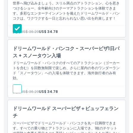
ェットコースター「スカイコースター」、揺れるバイキング船「バ
世界へ飛び込みましょう。スリル満点のアトラクション、心を惹き
つけるショー、全年齢向けのテーマアトラクションを体験できま
イキング」、地上20メートル以上で宙返りやフリップを繰り返す
す。多彩なエンターテインメントを備えたドリームワールド・バン
「ハリケーン」、空中に吹き上げられてから地面に戻る「フライン
コクは、ワクワクする一日と忘れられない思い出を約束します！
グカーペット」などがあります。小さな子供向けにはレーシングカ
ー、観光列車、アンティークカー、バンプボート、インディアンボ
大人:
US$ 36.29
US$ 34.78
ートなど多くの乗り物や楽しいアトラクションが用意されていま
す。
ドリームワールド・バンコク - スーパービザ1日パ
ス + スノータウン入場
ハイライト
ドリームワールド・バンコクのすべてのアトラクション（ゴーカー
トを含む）を回数無制限で楽しめ、さらに屋内の冬のワンダーラン
ド「スノータウン」への入場も体験できます。海外旅行者のみ有
含まれるもの
効。
大人:
US$ 36.29
US$ 34.78
子供／大人ポリシー
ドリームワールド スーパービザ＋ビュッフェラン
営業時間
チ
スーパービザでドリームワールド・バンコクを丸一日満喫できま
場所
す。すべての乗り物とアトラクションに入場でき、1枚のチケット