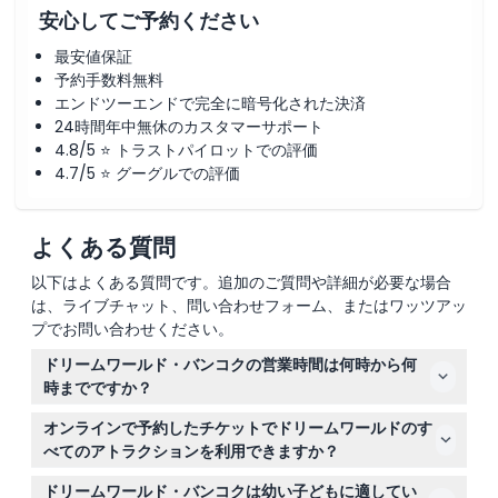
安心してご予約ください
最安値保証
予約手数料無料
エンドツーエンドで完全に暗号化された決済
24時間年中無休のカスタマーサポート
4.8/5 ⭐ トラストパイロットでの評価
4.7/5 ⭐ グーグルでの評価
よくある質問
以下はよくある質問です。追加のご質問や詳細が必要な場合
は、ライブチャット、問い合わせフォーム、またはワッツアッ
プでお問い合わせください。
ドリームワールド・バンコクの営業時間は何時から何
時までですか？
ドリームワールド・バンコクは平日は午前10時から午後5
オンラインで予約したチケットでドリームワールドのす
時まで、週末およびタイの祝日は午前10時から午後6時ま
べてのアトラクションを利用できますか？
で営業しています（変更される場合がありますので、ご予
ビザデイパスには26のアトラクションの無制限利用と、
約時にご確認ください）。
ドリームワールド・バンコクは幼い子どもに適してい