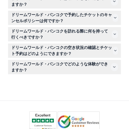
エイリアン、バンプカー、ホーンテッドハウスへの一回入
ますか？
場が含まれますが、スノータウン、ゴーカート、自転車ボ
90cm未満の子どもは無料で入場でき、91cmから145cm
ート、バンプボート、カーニバルゲームは含まれていませ
ドリームワールド・バンコクで予約したチケットのキャ
または4歳から12歳の子どもは子ども用チケットが必要で
ん。すべての予約はこのウェブサイトで簡単にオンライン
ンセルポリシーは何ですか？
す。パーク内には全ての年齢に適したアトラクションがあ
で行えます。
チケットは返金不可で、いかなる場合もキャンセルできま
ります。
ドリームワールド・バンコクを訪れる際に何を持って
せんので、ご予約前にご予定を確定されることをお勧めし
行くべきですか？
ます。
快適な服装、日焼け止め、水分補給のための水をお持ちく
ドリームワールド・バンコクの空き状況の確認とチケッ
ださい。スノータウンを訪れる場合は、温度管理された環
ト予約はどのようにできますか？
境のため暖かい服装を検討してください。
リアルタイムの空き状況を確認し、チケットを安全にオン
ドリームワールド・バンコクでどのような体験ができ
ラインでこのウェブサイト上でご予約いただけます。手間
ますか？
なくスムーズにご利用いただけます。
4つのテーマゾーンにわたる40以上の乗り物やアトラク
ション、ライブショー、エキゾチックな動物たち、そして
涼しい環境のスノータウンで冬のアクティビティもお楽し
みいただけます。