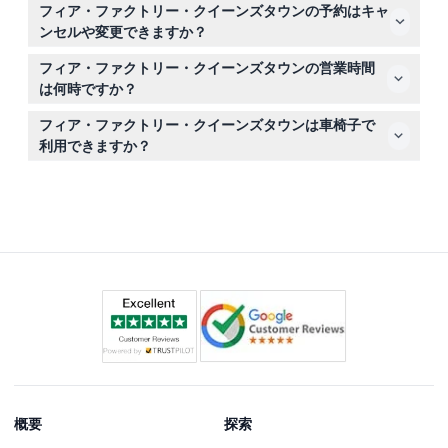
快適な歩きやすい靴を履いて、予約時間の10分前にお越し
せん。
フィア・ファクトリー・クイーンズタウンの予約はキャ
ください。バッグやジャケットは設置された収納ボックス
ンセルや変更できますか？
にお預けいただけます。外部からの飲食物の持ち込みは禁
チケットは返金不可で、キャンセルや日程変更はできませ
止されています。
フィア・ファクトリー・クイーンズタウンの営業時間
ん。ご自身のご都合に合う日付と時間をご予約ください。
は何時ですか？
フィア・ファクトリーは毎日午前11時から午後10時まで営
フィア・ファクトリー・クイーンズタウンは車椅子で
業しており、オンライン予約時にご都合の良い時間帯をお
利用できますか？
選びいただけます（変更される場合があるため、予約時に
いいえ。このホーンテッドハウス体験は会場の構造や暗く
ご確認ください）。
狭い廊下のため、車椅子での利用はできません。
概要
探索