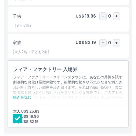
含まれるもの
子供
US$ 19.96
-
0
+
（8～17歳）
子供／大人ポリシー
家族
US$ 82.19
-
0
+
除外事項
(大人2名＋子ども2名)
対象外
フィア・ファクトリー 入場券
フィア・ファクトリー・クイーンズタウンは、あなたの勇気を試す
注意事項
刺激的なお化け屋敷体験です。衝撃的な驚きや不気味な音で満たさ
れた暗く恐ろしい部屋を歩き回ります。それは心臓が高鳴り、常に
緊張感を保つように設計されたスリリングな冒険です。このアトラ
場所
続きを読む
クションは、クイーンズタウンを訪れるスリルを求める人やホラー
好きに最適です。フィア・ファクトリーは、怖い体験を楽しむ友人
や家族にとって、ユニークで忘れられない体験を提供します。この
大人:
US$ 25.83
背筋が凍るような冒険を見逃さないでください。
行き方
子供:
US$ 19.96
家族:
US$ 82.19
引換方法