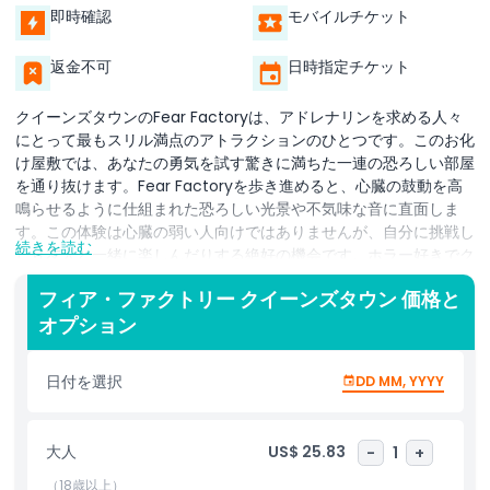
即時確認
モバイルチケット
返金不可
日時指定チケット
クイーンズタウンのFear Factoryは、アドレナリンを求める人々
にとって最もスリル満点のアトラクションのひとつです。このお化
け屋敷では、あなたの勇気を試す驚きに満ちた一連の恐ろしい部屋
を通り抜けます。Fear Factoryを歩き進めると、心臓の鼓動を高
鳴らせるように仕組まれた恐ろしい光景や不気味な音に直面しま
す。この体験は心臓の弱い人向けではありませんが、自分に挑戦し
続きを読む
たり友人と一緒に楽しんだりする絶好の機会です。ホラー好きでク
イーンズタウンでユニークな体験を求める人には完璧な場所です。
フィア・ファクトリー クイーンズタウン 価格と
クイーンズタウンのFear Factoryは、安全な環境で楽しく不気味
オプション
な冒険を提供しており、スリルを求める人やホラー愛好家にとって
見逃せないスポットです。家族や友人とクイーンズタウンを訪れる
際にも、このお化け屋敷は興奮と恐怖に満ちた忘れられない体験を
日付を選択
DD MM, YYYY
提供します。
大人
US$ 25.83
-
1
+
ハイライト
（18歳以上）