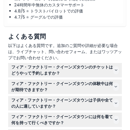
24時間年中無休のカスタマーサポート
4.8/5 ⭐ トラストパイロットでの評価
4.7/5 ⭐ グーグルでの評価
よくある質問
以下はよくある質問です。追加のご質問や詳細が必要な場合
は、ライブチャット、問い合わせフォーム、またはワッツアッ
プでお問い合わせください。
フィア・ファクトリー・クイーンズタウンのチケットは
どうやって予約しますか？
このウェブサイト上で簡単にフィア・ファクトリー・クイ
フィア・ファクトリー・クイーンズタウンの体験中は何
ーンズタウンのチケットをご予約いただけます。ご希望の
が期待できますか？
日付と時間を選択し、指定の手順に従って予約を完了して
ライブ俳優、特殊効果、そして背筋が凍る恐怖が満載の暗
ください。
フィア・ファクトリー・クイーンズタウンは子供や全て
い廊下を15から20分間スリリングに歩く体験で、あなた
の人に適していますか？
の勇気が試されます。
参加者は8歳以上で、8歳から12歳までの子供は有料の付
フィア・ファクトリー・クイーンズタウンには何を着て
き添い大人が必要です。高血圧、てんかん、心臓疾患、喘
何を持って行くべきですか？
息、深刻な健康問題がある方や妊娠中の方には推奨されま