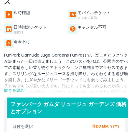
ズ
即時確認
モバイルチケット
スマホで表示
日時指定チケット
キャンセル不可
選択日
返金不可
FunPark Gamuda Luge Gardens FunPassで、楽しさとワクワク
が詰まった一日に備えましょう！このパスがあれば、公園内のすべ
ての素晴らしい乗り物やアトラクションに無制限でアクセスできま
す。スリリングなルージュコースを滑り降り、わくわくする遊び場
を楽しみ、にぎやかなメリーゴーラウンドにも乗ってみましょう。
子どもでも心が若い大人でも、誰にとっても楽しめるものが揃って
続きを読む
います。友だちや家族と一緒にFunParkのあらゆる魅力を探索しな
がら、かけがえのない時間を過ごしてください。FunPassがあれ
ファンパーク ガムダ リュージュ ガーデンズ 価格
ば、すべてのアクティビティを制限なく気軽に楽しめます。笑って
とオプション
遊び、忘れられない思い出を作りながら公園の多彩な冒険を発見し
ましょう。スリル満点の乗り物からゆったりとしたひとときまで、
訪問のひとつひとつが特別な体験になります。FunPark Gamuda
日付を選択
DD MM, YYYY
Luge Gardens FunPassがあれば、あなたの一日は笑顔と冒険、