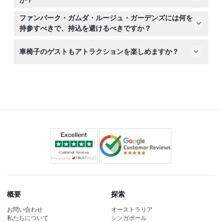
か？
怖症のある方、義肢の使用で悪化する恐れがある方は乗ら
ファンパーク・ガムダ・ルージュ・ガーデンズのチケット
ないでください。
ファンパーク・ガムダ・ルージュ・ガーデンズには何を
は返金不可でキャンセルもできませんので、正しい日付と
持参すべきで、持込を避けるべきですか？
時間で予約をしてください。
外部からの飲食物や、瓶、爆竹、レーザーなどの危険物の
車椅子のゲストもアトラクションを楽しめますか？
持ち込みは禁止されています。屋外アクティビティに適し
た快適な服装と履物をお持ちください。
車椅子のゲストもアトラクションを楽しめますが、安全の
ために乗り物の座席に移動していただく必要があります。
概要
探索
お問い合わせ
オーストラリア
私たちについて
シンガポール