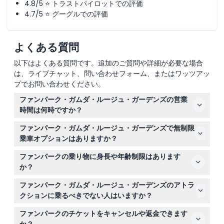
4.8/5 ⭐ トラストパイロットでの評価
4.7/5 ⭐ グーグルでの評価
よくある質問
以下はよくある質問です。追加のご質問や詳細が必要な場合
は、ライブチャット、問い合わせフォーム、またはワッツアッ
プでお問い合わせください。
ファンパーク・ガムダ・ルージュ・ガーデンズの営業
時間は何時ですか？
ファンパーク・ガムダ・ルージュ・ガーデンズは月曜日、
ファンパーク・ガムダ・ルージュ・ガーデンズで無制限
火曜日、木曜日、金曜日は午後3時から午後11時まで営業
乗車オプションはありますか？
し、土曜日、日曜日、マレーシアの学校の休暇および祝日
はい！ファンパスを購入すると、1日中無制限に乗車で
は正午から深夜まで営業しています。水曜日は祝日および
ファンパークの乗り物に身長や年齢制限はあります
き、「アイ・オブ・ガーデンズ」や「ヴルーマラン」など
学校の休暇の場合を除いて休園です（変更される場合があ
か？
のすべてのアトラクションを楽しめます。
りますので、予約時にご確認ください）。
身長120cm未満の子供は、16歳以上の有料同伴者が必要
ファンパーク・ガムダ・ルージュ・ガーデンズのアトラ
です。チケットの価格は誕生日ではなく生まれ年に基づい
クションに乗るべきでない人はいますか？
ています。
妊娠中の方、腕や脚にギプスをしている方、手術回復中の
ファンパークのチケットをキャンセルや返金できます
方、心臓病や血圧、乗り物酔い、てんかん、高所・密閉恐