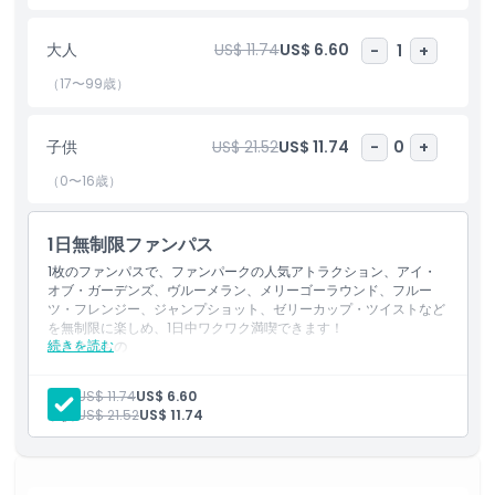
そして尽きることのない楽しさで満たされます。
大人
US$ 11.74
US$ 6.60
-
1
+
（17〜99歳）
ハイライト
子供
US$ 21.52
US$ 11.74
-
0
+
含まれるもの
（0〜16歳）
子供／大人ポリシー
1日無制限ファンパス
1枚のファンパスで、ファンパークの人気アトラクション、アイ・
除外事項
オブ・ガーデンズ、ヴルーメラン、メリーゴーラウンド、フルー
ツ・フレンジー、ジャンプショット、ゼリーカップ・ツイストなど
を無制限に楽しめ、1日中ワクワク満喫できます！
対象外
続きを読む
含まれるもの
ファンパークで1日乗り放題をお楽しみください。
アイ・オブ・ガーデンズ、ヴルーメランなどのアトラクション
大人:
US$ 11.74
US$ 6.60
営業時間
に1枚のパスでアクセスできます。
子供:
US$ 21.52
US$ 11.74
注意事項