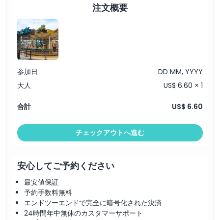
注文概要
場所
行き方
引換方法
参加日
DD MM, YYYY
大人
US$ 6.60 × 1
キャンセルポリシー
合計
US$ 6.60
チェックアウトへ進む
安心してご予約ください
最安値保証
予約手数料無料
エンドツーエンドで完全に暗号化された決済
24時間年中無休のカスタマーサポート