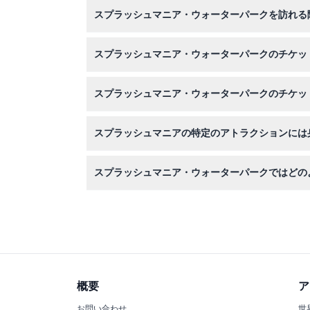
はい、このウォーターパークはすべての年齢層に適
スプラッシュマニア・ウォーターパークを訪れる
来園者は大人料金を支払います。
水着、タオル、日焼け止め、着替えをお持ちくだ
スプラッシュマニア・ウォーターパークのチケッ
このウェブサイトを通じて簡単にオンラインでチ
スプラッシュマニア・ウォーターパークのチケッ
チケットは返金不可でキャンセルもできませんの
スプラッシュマニアの特定のアトラクションには
はい、サーフマニアに参加するには最低身長107
スプラッシュマニア・ウォーターパークではどの
アマゾニア、モンスタゾーン、トレジャータワー
連れやスリルを求める人向けの刺激的な乗り物も
概要
ア
お問い合わせ
世