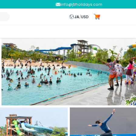
info@jtrholidays.com
JA
/
USD