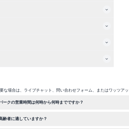
要な場合は、ライブチャット、問い合わせフォーム、またはワッツアッ
パークの営業時間は何時から何時までですか？
、木曜日から日曜日の午前10時から午後6時まで営業しており、水曜日
高齢者に適していますか？
約時にご確認ください）。