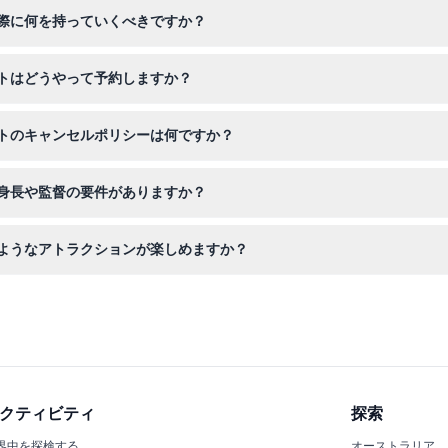
しています。3歳未満の子供は有料の大人同伴で無料、3歳から12歳と6
際に何を持っていくべきですか？
さい。入場料に含まれるGLプレイアプリを通じてデジタル写真を無制
トはどうやって予約しますか？
ケットを予約できます。予約時に空き状況を確認し、ご希望の日付と時
トのキャンセルポリシーは何ですか？
で、ご予約の日時に必ずご利用ください。
身長や監督の要件がありますか？
cmが必要で、18歳未満の参加者は公園内で必ず親か法定後見人の同伴
ようなアトラクションが楽しめますか？
、レイジーリバーの4つのゾーンにまたがる39のスライドやアトラク
あります。
クティビティ
探索
界中を探検する
オーストラリア