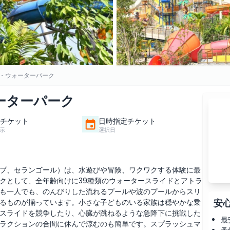
・ウォーターパーク
ーターパーク
チケット
日時指定チケット
示
選択日
ブ、セランゴール）は、水遊びや冒険、ワクワクする体験に最
クとして、全年齢向けに39種類のウォータースライドとアトラ
も一人でも、のんびりした流れるプールや波のプールからスリ
安
るものが揃っています。小さな子どものいる家族は穏やかな乗
スライドを競争したり、心臓が跳ねるような急降下に挑戦した
最
ラクションの合間に休んで涼むのも簡単です。スプラッシュマ