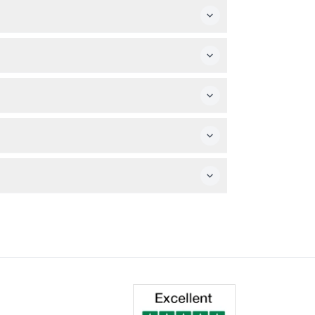
0歳以上の高齢者は子供料金、13歳から59歳の
限に提供しています。
間を選択できます。
が必要です。
ションがあり、リラックスできる波のプールや家族