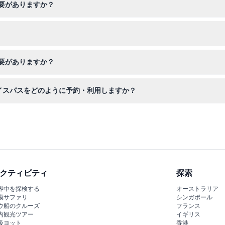
要がありますか？
予約が必要な場合があるため、訪問を計画する際にオンラインで必要な
は返金不可でキャンセルもできませんので、購入前にご確認ください。
要がありますか？
ジタルパスまたは印刷したパスを持参し、各アトラクションの入口でス
イスパスをどのように予約・利用しますか？
確認書を受け取ったら、含まれるどのアトラクションでも初回訪問時に
クティビティ
探索
界中を探検する
オーストラリア
漠サファリ
シンガポール
ウ船のクルーズ
フランス
内観光ツアー
イギリス
級ヨット
香港