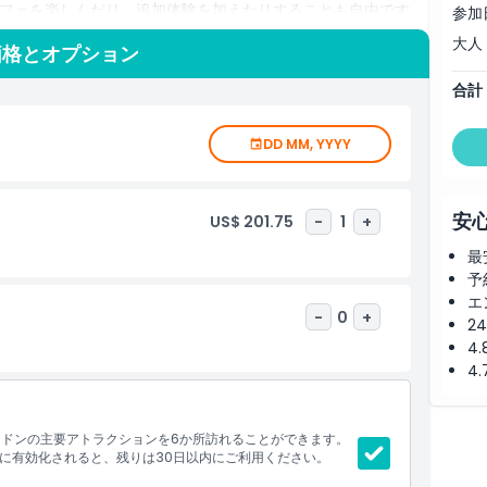
フェを楽しんだり、追加体験を加えたりすることも自由です。
参加
ったりの6チョイスパスは、利便性と価値、ロンドンの文化・
大人
価格とオプション
す。
合計
DD MM, YYYY
安
US$ 201.75
-
1
+
最
予
エ
-
0
+
2
4
4
ンドンの主要アトラクションを6か所訪れることができます。
時に有効化されると、残りは30日以内にご利用ください。