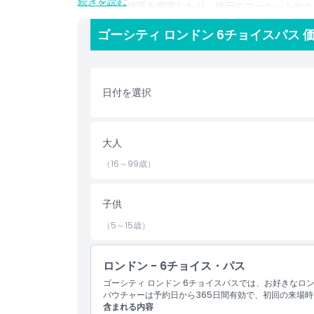
続きを読む
り、多様な地区を探索したり、地元のマーケットやカ
カップル、家族、ゆったりした観光を好む旅行者にぴ
ゴーシティ ロンドン 6チョイスパス 
歴史・エンターテインメントを楽しむ自由を提供しま
ハイライト
日付を選択
含まれるもの
大人
子供／大人ポリシー
（16～99歳）
除外事項
子供
（5～15歳）
注意事項
ロンドン - 6チョイス・パス
場所
ゴーシティ ロンドン 6チョイスパスでは、お好きなロ
バウチャーは予約日から365日間有効で、初回の来場
含まれる内容
キャンセルポリシー