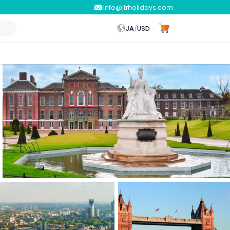
info@jtrholidays.com
JA
/
USD