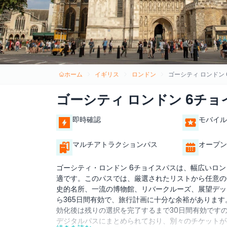
ホーム
イギリス
ロンドン
ゴーシティ ロンドン
ゴーシティ ロンドン 6チョ
即時確認
モバイル
マルチアトラクションパス
オープン
ゴーシティ・ロンドン 6チョイスパスは、幅広いロ
適です。このパスでは、厳選されたリストから任意の
史的名所、一流の博物館、リバークルーズ、展望デッ
ら365日間有効で、旅行計画に十分な余裕がありま
効化後は残りの選択を完了するまで30日間有効です
デジタルパスにまとめられており、別々のチケットが