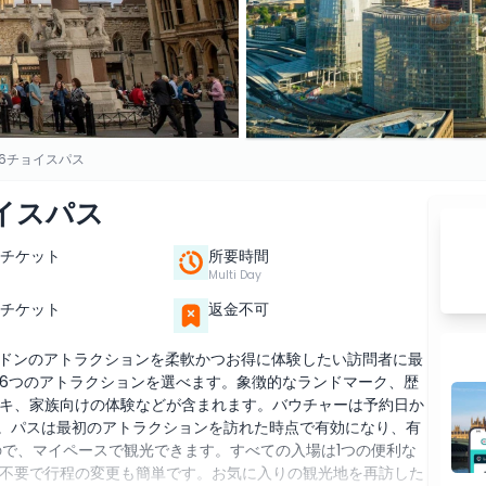
 6チョイスパス
イスパス
チケット
所要時間
Multi Day
チケット
返金不可
ンドンのアトラクションを柔軟かつお得に体験したい訪問者に最
6つのアトラクションを選べます。象徴的なランドマーク、歴
キ、家族向けの体験などが含まれます。バウチャーは予約日か
す。パスは最初のアトラクションを訪れた時点で有効になり、有
ので、マイペースで観光できます。すべての入場は1つの便利な
不要で行程の変更も簡単です。お気に入りの観光地を再訪した