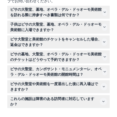
プでお問い合わせください。
ピサの大聖堂、墓地、オペラ・デル・ドゥオーモ美術館
を訪れる際に持参すべき書類は何ですか？
これらの施設に入場するにはオンライン予約確認書だけが
子供はピサの大聖堂、墓地、オペラ・デル・ドゥオーモ
必要です。入場には肩と膝を覆う適切な服装が必要なこと
美術館に入場できますか？
をお忘れなく。
はい！0歳から11歳までの子供は無料で入場できますが、
ピサ大聖堂と美術館のチケットをキャンセルした場合、
有料の大人の同伴が必要です。12歳以上の子供は通常の大
返金はできますか？
人料金が適用されます。
チケットは返金不可でキャンセルできませんので、ご予約
ピサの墓地、大聖堂、オペラ・デル・ドゥオーモ美術館
前に予定を確定してください。
のチケットはどうやって予約できますか？
このウェブサイトで簡単に複合チケットをオンライン予約
ピサの大聖堂、カンポサント・モニュメンターレ、オペ
でき、空き状況の確認や訪問日選択も可能です。
ラ・デル・ドゥオーモ美術館の開館時間は？
大聖堂は毎日午前10時から午後7時まで開館しており、カ
ピサの大聖堂や美術館を一度退出した後に再入場はで
ンポサント・モニュメンターレとオペラ・デル・ドゥオー
きますか？
モ美術館は午前9時から午後7時まで開館、最終入場は閉
いいえ、一度退出すると再入場はできませんので、チケッ
館の30分前です（変更の可能性がありますのでご予約時
これらの施設は障害のある訪問者に対応しています
トを最大限に活用できるように訪問プランを立ててくださ
にご確認ください）。
か？
い。
はい、障害のある訪問者とその介助者は無料で入場できま
す。アクセシビリティの詳細は施設の公式ウェブサイトを