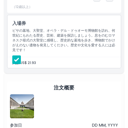
文化的遺産への深い洞察を提供し、著名な芸術家による傑作を展示
しています。事前にチケットを予約すると、ピサのこれら重要な名
（12歳以上）
所をスムーズで手間のかからない形で訪れることができます。歴
史、芸術、建築のいずれに興味があっても、墓地、大聖堂、オペ
入場券
ラ・デル・ドゥオーモ美術館は忘れがたい体験を提供します。これ
らの素晴らしい場所を探訪し、ピサの豊かな文化史に浸ってくださ
ピサの墓地、大聖堂、オペラ・デル・ドゥオーモ博物館を訪れ、何
世紀にもわたる歴史、芸術、建築を探訪しましょう。息をのむロマ
い。
ネスク様式の大聖堂に感嘆し、歴史的な墓地を歩き、博物館でかけ
がえのない遺物を発見してください。歴史や文化を愛する人には必
見です！
ハイライト
人数:
US$ 21.93
含まれるもの
注文概要
子供／大人ポリシー
除外事項
営業時間
参加日
DD MM, YYYY