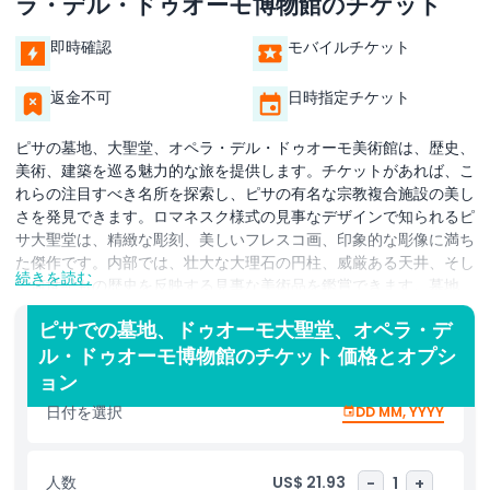
ラ・デル・ドゥオーモ博物館のチケット
即時確認
モバイルチケット
返金不可
日時指定チケット
ピサの墓地、大聖堂、オペラ・デル・ドゥオーモ美術館は、歴史、
美術、建築を巡る魅力的な旅を提供します。チケットがあれば、こ
れらの注目すべき名所を探索し、ピサの有名な宗教複合施設の美し
さを発見できます。ロマネスク様式の見事なデザインで知られるピ
サ大聖堂は、精緻な彫刻、美しいフレスコ画、印象的な彫像に満ち
た傑作です。内部では、壮大な大理石の円柱、威厳ある天井、そし
続きを読む
て何世紀もの歴史を反映する見事な美術品を鑑賞できます。墓地
（Camposanto Monumentaleとしても知られる）は、古い墓所
ピサでの墓地、ドゥオーモ大聖堂、オペラ・デ
や見事なフレスコ画、静かな瞑想の雰囲気を持つ平穏で歴史ある場
ル・ドゥオーモ博物館のチケット 価格とオプシ
所です。この神聖な空間には重要な美術作品が収められており、世
界で最も美しい墓地の一つと考えられています。回廊を歩きなが
ョン
ら、過去の物語を語るよく保存された絵画や彫刻を鑑賞できます。
日付を選択
DD MM, YYYY
オペラ・デル・ドゥオーモ美術館は、宗教美術と歴史的遺物の宝庫
です。ここでは、大聖堂や洗礼堂の一部であったオリジナルの彫
刻、絵画、聖遺物を見ることができます。美術館はピサの芸術的・
人数
US$ 21.93
-
1
+