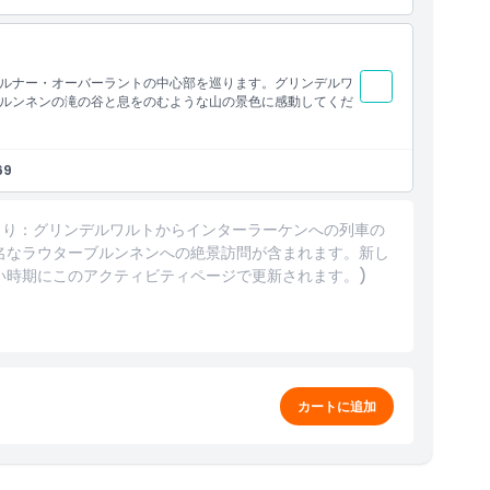
ルナー・オーバーラントの中心部を巡ります。グリンデルワ
ルンネンの滝の谷と息をのむような山の景色に感動してくだ
69
1日より：グリンデルワルトからインターラーケンへの列車の
名なラウターブルンネンへの絶景訪問が含まれます。新し
い時期にこのアクティビティページで更新されます。)
カートに追加