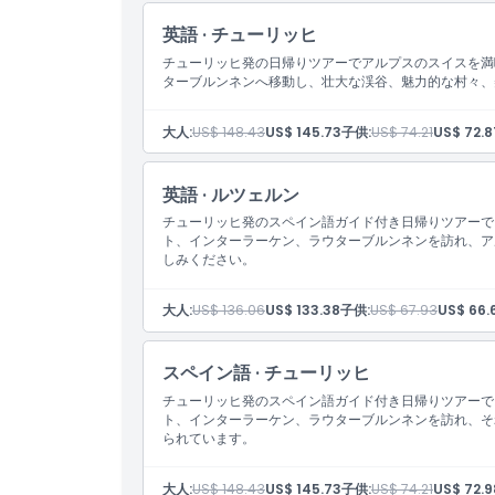
英語 · チューリッヒ
場所
チューリッヒ発の日帰りツアーでアルプスのスイスを満
ターブルンネンへ移動し、壮大な渓谷、魅力的な村々、
服装規定
大人:
US$ 148.43
US$ 145.73
子供:
US$ 74.21
US$ 72.8
キャンセルポリシー
英語 · ルツェルン
チューリッヒ発のスペイン語ガイド付き日帰りツアーで
ト、インターラーケン、ラウターブルンネンを訪れ、ア
しみください。
大人:
US$ 136.06
US$ 133.38
子供:
US$ 67.93
US$ 66.
スペイン語 · チューリッヒ
チューリッヒ発のスペイン語ガイド付き日帰りツアーで
ト、インターラーケン、ラウターブルンネンを訪れ、そ
られています。
大人:
US$ 148.43
US$ 145.73
子供:
US$ 74.21
US$ 72.9