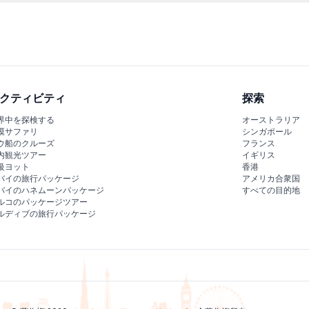
能です。ご希望の出発都市と日付を選択して空き状況を確認し、ご予約
クティビティ
探索
界中を探検する
オーストラリア
漠サファリ
シンガポール
ウ船のクルーズ
フランス
内観光ツアー
イギリス
級ヨット
香港
バイの旅行パッケージ
アメリカ合衆国
バイのハネムーンパッケージ
すべての目的地
ルコのパッケージツアー
ルディブの旅行パッケージ