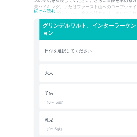
スの空気を満喫してください。さらに冒険を求める方
景ハイキング、またはファースト山へのロープウェイ
続きを読む
す。圧巻のグレイシャー峡谷を訪れたり、さらに忘れ
すことも可能です。午後は、そびえ立つ断崖や滝に囲
グリンデルワルト、インターラーケン
その静かな美しさを発見し、有名なスタウバッハの滝
ョン
発地点へ戻ります。スケジュールにより、ツアーは逆
れ、その後グリンデルワルトとインターラーケンへ向
行説明やGoogleランキング向けのツアー商品説明
日付を選択してください
ハイライト
大人
含まれるもの
子供
子供／大人ポリシー
（6～15歳）
除外事項
乳児
（0〜5歳）
注意事項