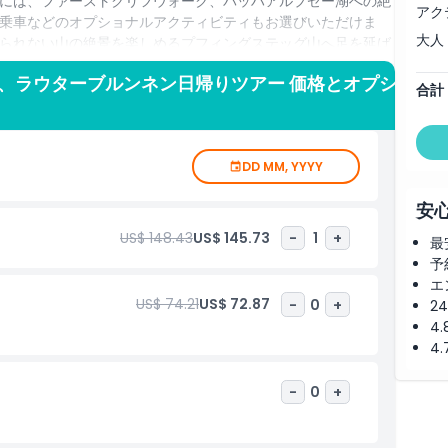
には、ファーストクリフウォーク、バッハアルプゼー湖への絶
アク
乗車などのオプショナルアクティビティもお選びいただけま
大人
られない山の絶景を楽しめるプフィングステッグ山へ足を延ば
まれた絵葉書のような村、ラウターブルンネンへ向かいます。
、ラウターブルンネン日帰りツアー 価格とオプシ
を訪れて、魔法のような風景を楽しんでください。その後、出
合計
ルートで行われる場合もあり、最初にラウターブルンネンを訪
かうこともあります。ご希望であれば、より販売に特化した旅
にも対応可能です。
DD MM, YYYY
安
US$ 148.43
US$ 145.73
-
1
+
最
予
エ
US$ 74.21
US$ 72.87
-
0
+
2
4
4
-
0
+