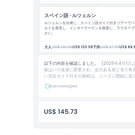
スペイン語 · ルツェルン
ルツェルンを出発し、スペイン語ガイド付きツアーでベ
ルトを発見し、インターラーケンを散策し、ラウターブ
さい。
大人:
US$ 136.06
US$ 133.38
子供:
US$ 67.93
US$ 66.
以下の内容を確認しました。
(2025年4月
旅はバス送迎に変更され、迫力ある崖と滝で有
い完全ガイド付きの旅程は、シーズン開始に近
Acknowledged
US$ 145.73