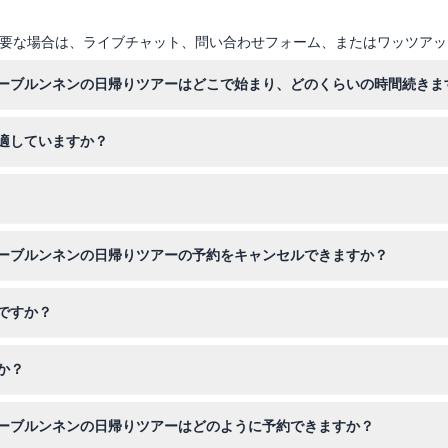
要な場合は、ライブチャット、問い合わせフォーム、またはワッツアッ
ーブルンネンの日帰りツアーはどこで始まり、どのくらいの時間続きま
ーブ、ローザンヌ、インターラーケンなどの主要なスイスの都市から出発
適していますか？
着してください。
さい。アルプスの景色や散策を一日中快適に楽しめる服装がおすすめで
が、有料の大人同伴が必要です。また、乳児や子供は予約時に乗客人数に
ーブルンネンの日帰りツアーの予約をキャンセルできますか？
ル可能ですが、48時間以内のキャンセルは返金対象外です。返金には銀
ですか？
の移動、インターラーケン、グリンデルヴァルト、ラウターブルンネン
か？
しい景色を楽しめます。グリンデルヴァルトの村では約3.5時間の自由
ーブルンネンの日帰りツアーはどのように予約できますか？
やファースト山のロープウェイなどの追加アクティビティも楽しめます