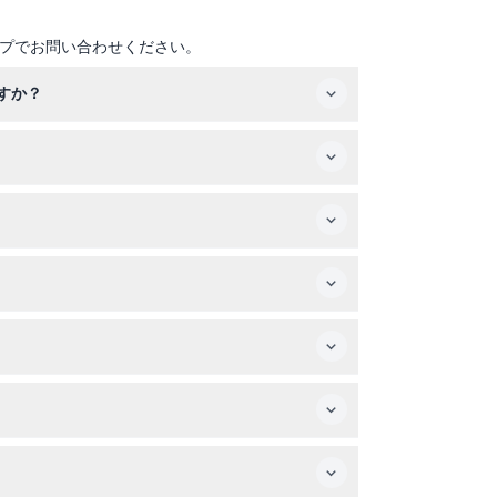
プでお問い合わせください。
すか？
し、出発地によって異なりますが約10～12時間
す。
含める必要があります。
行振込手数料がかかる場合があります。
での自由時間が含まれます。観光地の入場料、食
時間があり、シュタウバッハの滝などの名所を訪
。