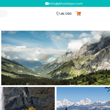
info@jtrholidays.com
JA
/
USD