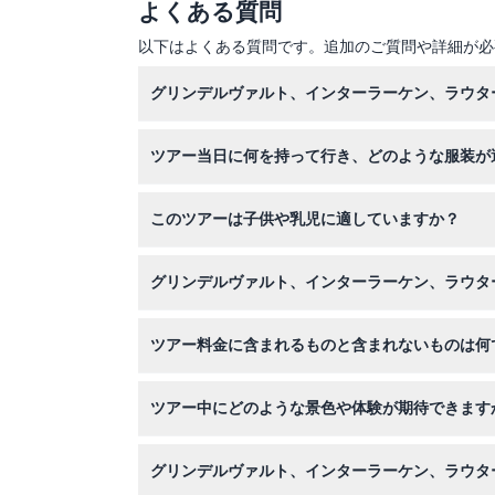
よくある質問
以下はよくある質問です。追加のご質問や詳細が必
グリンデルヴァルト、インターラーケン、ラウタ
このツアーはチューリッヒ、ルツェルン、ジュネ
ツアー当日に何を持って行き、どのような服装が
続きます。チェックインのために15分前には到
快適な靴を履き、天気に適した服装でご参加くだ
このツアーは子供や乳児に適していますか？
はい、0歳から15歳までの子供は参加可能です
グリンデルヴァルト、インターラーケン、ラウタ
旅行日の48時間前までであれば無料でキャンセ
ツアー料金に含まれるものと含まれないものは何
英語およびスペイン語のガイド、快適なコーチで
ツアー中にどのような景色や体験が期待できます
事、飲み物、個人的な費用は含まれていません。
アイガー山、メンヒ山、ユングフラウ山の素晴ら
グリンデルヴァルト、インターラーケン、ラウタ
れます。オプションでファーストクリフウォーク