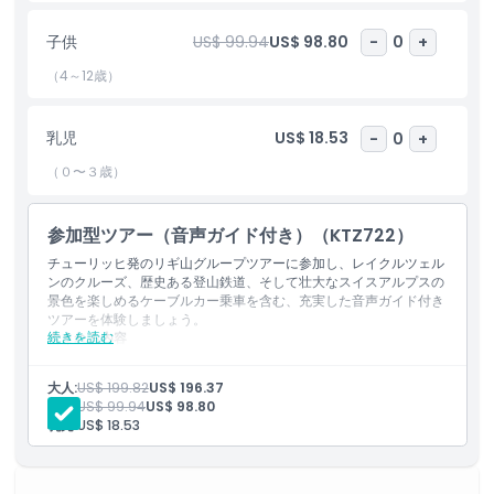
史、スイス文化が完璧に融合したピラトゥス山は、スイスで最高の
旅行体験のひとつです。
子供
US$ 99.94
US$ 98.80
-
0
+
（4～12歳）
ハイライト
乳児
US$ 18.53
-
0
+
含まれるもの
（０〜３歳）
子供／大人ポリシー
参加型ツアー（音声ガイド付き）（KTZ722）
チューリッヒ発のリギ山グループツアーに参加し、レイクルツェル
除外事項
ンのクルーズ、歴史ある登山鉄道、そして壮大なスイスアルプスの
景色を楽しめるケーブルカー乗車を含む、充実した音声ガイド付き
ツアーを体験しましょう。
注意事項
続きを読む
含まれる内容
英語対応のプロドライバー／ガイド
音声ガイド（日本語、韓国語、北京語）
大人:
US$ 199.82
US$ 196.37
場所
集合場所からの往復送迎
子供:
US$ 99.94
US$ 98.80
ルツェルンでの自由時間
乳児:
US$ 18.53
往復ドラゴンライドケーブルカー
キャンセルポリシー