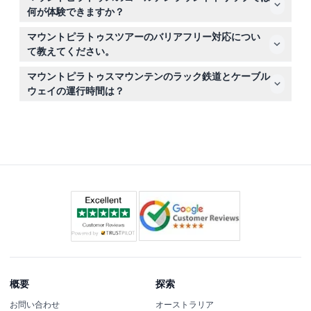
48時間を切ったキャンセルは返金不可となり（銀行振込
何が体験できますか？
手数料がかかる場合があります）。
ルツェルン湖での景色豊かなボート乗船、世界で最も急勾
マウントピラトゥスツアーのバリアフリー対応につい
配のラック鉄道での上昇、絶景のアルプスを望むパノラマ
て教えてください。
ケーブルウェイの乗車をお楽しみいただけます（変更され
このツアーはベビーカーや車椅子には対応しておらず、自
る場合がありますので予約時にご確認ください）。
マウントピラトゥスマウンテンのラック鉄道とケーブル
力で歩行や階段の昇降ができる方に適しています。
ウェイの運行時間は？
ラック鉄道は5月下旬から11月中旬まで、午前8時から午後
5時までおおよそ45分間隔で運行し、ケーブルウェイは年
中無休で午前8時30分から午後5時まで運行しています
（変更の可能性があるため予約時にご確認ください）。
概要
探索
お問い合わせ
オーストラリア