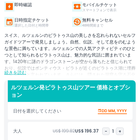
即時確認
モバイルチケット
スマートフォンで表示
日時指定チケット
無料キャンセル
選択した日付と時間帯
48時間前まで
スイス、ルツェルンのピラトゥス山の美しさを忘れられないセルフ
ガイドツアーで発見しましょう。自然、伝説、そして息をのむよう
な景色に満ちています。ルツェルンでの人気アクティビティのひと
つとして知られるピラトゥス山は、魅力的な民話に囲まれていま
す。1420年に謎のドラゴンストーンが空から落ちたと信じられて
おり、伝説ではポンティウス・ピラトが近くのピラトゥス湖に埋葬
続きを読む
されていると言われています。さらには、隠された洞窟を守る石化
した男の物語も聞けるかもしれません。海抜2,100メートルを超え
ルツェルン発ピラトゥス山ツアー 価格とオプシ
るピラトゥス山塊は、忘れられないアルプスの絶景を提供します。
ョン
美しい眺望のパノラマゴンドラとドラゴンライドケーブルカーに乗
れば、まるでスイスアルプスの上空を飛んでいるかのような感覚が
味わえます。山頂では73のアルプス峰の見事な景色を楽しめ、自
日付を選択してください
DD MM, YYYY
然愛好家や写真家にとって必訪のスポットです。山頂のレストラン
やテラスでリラックスし、息をのむような風景に浸りましょう。山
の冒険の後はルツェルン旧市街を散策し、象徴的なカペル橋を渡
大人
US$ 199.82
US$ 196.37
-
1
+
り、世界的に有名なライオン記念碑を訪れてください。自然、歴