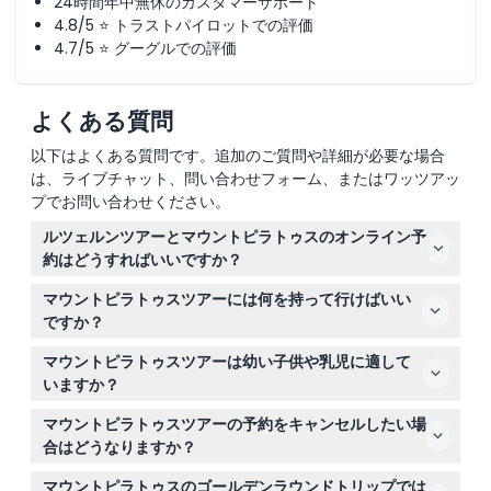
24時間年中無休のカスタマーサポート
4.8/5 ⭐ トラストパイロットでの評価
4.7/5 ⭐ グーグルでの評価
よくある質問
以下はよくある質問です。追加のご質問や詳細が必要な場合
は、ライブチャット、問い合わせフォーム、またはワッツアッ
プでお問い合わせください。
ルツェルンツアーとマウントピラトゥスのオンライン予
約はどうすればいいですか？
このウェブサイトでご希望の日付を選択し、予約手続き中
マウントピラトゥスツアーには何を持って行けばいい
に空き状況を確認することで、簡単にマウントピラトゥス
ですか？
ツアーをオンラインで予約できます。
快適な靴を履き、変わりやすい天候に備えて軽いジャケッ
マウントピラトゥスツアーは幼い子供や乳児に適して
トを持参し、食事や飲み物は含まれていないため、小額の
いますか？
現金も用意してください。
はい、お子様も参加可能ですが、乗客数に含める必要があ
マウントピラトゥスツアーの予約をキャンセルしたい場
ります。なお、13歳以上のお子様は大人料金が適用されま
合はどうなりますか？
す。
旅行日の48時間前までなら無料でキャンセル可能です。
マウントピラトゥスのゴールデンラウンドトリップでは