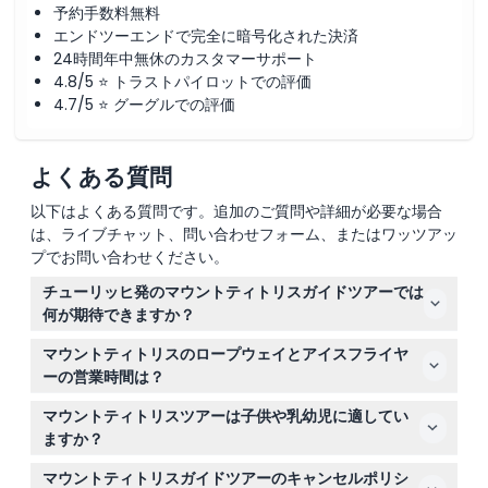
予約手数料無料
エンドツーエンドで完全に暗号化された決済
24時間年中無休のカスタマーサポート
4.8/5 ⭐ トラストパイロットでの評価
4.7/5 ⭐ グーグルでの評価
よくある質問
以下はよくある質問です。追加のご質問や詳細が必要な場合
は、ライブチャット、問い合わせフォーム、またはワッツアッ
プでお問い合わせください。
チューリッヒ発のマウントティトリスガイドツアーでは
何が期待できますか？
中央スイスを通る風光明媚な旅から始まり、ルツェルンの
マウントティトリスのロープウェイとアイスフライヤ
カペル橋とライオン記念碑を見学するための立ち寄りがあ
ーの営業時間は？
ります。その後、エンゲルベルクに向かい、ティトリス・
ロープウェイは午前8時30分から午後5時まで運行してお
エクスプレスと標高3,020メートルまで回転する世界初の
マウントティトリスツアーは子供や乳幼児に適してい
り、始発はエンゲルベルクから、最終下山は山頂からで
ロープウェイに乗車します。さらに、アイスフライヤーの
ますか？
す。アイスフライヤーのチェアリフトは天候により変更の
チェアリフトや氷河公園のアクティビティをお楽しみいた
はい、すべての年齢の子供が参加できますが、13歳以上の
可能性がありますが、通常は午前9時30分から午後4時ま
マウントティトリスガイドツアーのキャンセルポリシ
だけます。