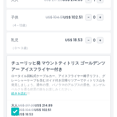
アイスフライヤーチェアリフトなどのアトラクションを楽しめま
す。このツアーは、自然の美しさ、冒険、そしてクラシックなスイ
ス文化を組み合わせた旅を求める方に最適です。
子供
US$ 104.91
US$ 102.51
-
0
+
（4～12歳）
ハイライト
乳児
US$ 18.53
-
0
+
含まれるもの
（０〜３歳）
子供／大人ポリシー
チューリッヒ発 マウントティトリス ゴールデンツ
アー アイスフライヤー付き
除外事項
ロータイル回転式ケーブルカー、アイスフライヤー椅子リフト、グ
レーシャーケーブを含むガイド付き日帰りツアーでティトリス山を
発見しましょう。通年の雪、パノラマのアルプスの景色、エンゲル
注意事項
ベルクを通る絶景の旅をお楽しみください。
続きを読む
含まれる内容
入場券：ロティール・ケーブルカーで行くティトリス山
場所
入場券：アイスフライヤー・チェアリフト
大人:
US$ 217.20
US$ 214.89
英語対応のプロドライバー兼ガイド
子供:
US$ 104.91
US$ 102.51
スノーチュービング（十分な雪がある場合）
乳児:
US$ 18.53
服装規定
ルツェルンでの自由時間