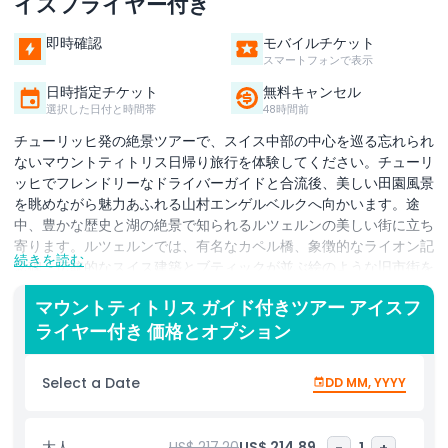
イスフライヤー付き
即時確認
モバイルチケット
スマートフォンで表示
日時指定チケット
無料キャンセル
選択した日付と時間帯
48時間前
チューリッヒ発の絶景ツアーで、スイス中部の中心を巡る忘れられ
ないマウントティトリス日帰り旅行を体験してください。チューリ
ッヒでフレンドリーなドライバーガイドと合流後、美しい田園風景
を眺めながら魅力あふれる山村エンゲルベルクへ向かいます。途
中、豊かな歴史と湖の絶景で知られるルツェルンの美しい街に立ち
寄ります。ルツェルンでは、有名なカペル橋、象徴的なライオン記
続きを読む
念碑、伝統的なスイス建築とブティックが並ぶ絵のような旧市街を
自由に散策できます。エンゲルベルクへ向かい、約45分間の乗車
マウントティトリス ガイド付きツアー アイスフ
で素晴らしいアルプスの景観を楽しめるティトリス・エクスプレ
ライヤー付き 価格とオプション
ス・ケーブルカーでワクワクの登山を始めます。体験のハイライト
は、世界初の回転式ゴンドラであるロータルケーブルカーで、スイ
スアルプスの360度のパノラマビューを堪能できます。標高3,020
Select a Date
DD MM, YYYY
メートルのマウントティトリスの頂上に到達すると、年間を通して
楽しめる雪と氷の魔法の世界が広がります。ティトリス氷の洞窟
（利用可能な場合）や、深い氷河の割れ目の上を滑るスリリングな
大人
US$ 217.20
US$ 214.89
-
1
+