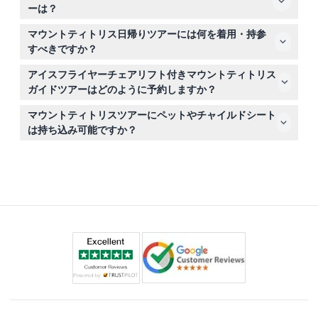
子供は大人料金が適用されます。ご予約の際には、乳幼児
で毎日運行しています（予約時にご確認ください）。
ーは？
や子供も乗客数に含めてください。
チケットは返金不可でキャンセルもできませんので、ご予
マウントティトリス日帰りツアーには何を着用・持参
約前に計画が確定していることをご確認ください。チケッ
すべきですか？
トは選択された日付と時間にのみ有効です。
重ね着で調節できる服装をし、山頂の寒さを含む変わりや
アイスフライヤーチェアリフト付きマウントティトリス
すい天候に備えてください。歩きやすい靴と暖かい衣服を
ガイドツアーはどのように予約しますか？
おすすめします。
このウェブサイトで、ご希望の日付と時間を選択して簡単
マウントティトリスツアーにペットやチャイルドシート
にオンライン予約が可能です。空き状況は予約プロセス中
は持ち込み可能ですか？
にリアルタイムで更新されます。
ペットの参加はできません。チャイルドシートも提供され
ないため、小さなお子様連れの場合は事前にご準備くださ
い。