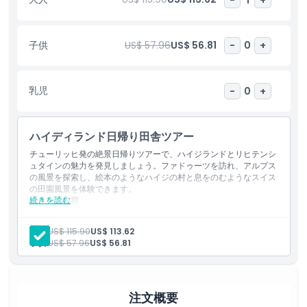
ハイライト
子供
US$ 57.96
US$ 56.81
-
0
+
含まれるもの
乳児
-
0
+
子供／大人ポリシー
ハイディランド日帰り田舎ツアー
ピックアップ／ドロップオフ時間
チューリッヒ発の絶景日帰りツアーで、ハイジランドとリヒテンシ
ュタインの魅力を発見しましょう。ファドゥーツを訪れ、アルプス
の風景を探索し、絵本のようなハイジの村と息をのむようなスイス
除外事項
の田園風景を体験できます。
続きを読む
含まれる内容
現地ツアーガイド：英語
注意事項
交通手段：バス
大人:
US$ 115.90
US$ 113.62
入場：ファドゥーツ郵便局、ハイディ村、ハイディの家（オプ
子供:
US$ 57.96
US$ 56.81
ション訪問）
場所
車内Wi-Fiあり
注文概要
キャンセルポリシー