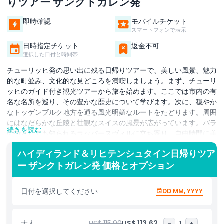
りツアー ザンクトガレン発
即時確認
モバイルチケット
スマートフォンで表示
日時指定チケット
返金不可
選択した日付と時間帯
チューリッヒ発の思い出に残る日帰りツアーで、美しい風景、魅力
的な町並み、文化的な見どころを満喫しましょう。まず、チューリ
ッヒのガイド付き観光ツアーから旅を始めます。ここでは市内の有
名な名所を巡り、その豊かな歴史について学びます。次に、穏やか
なトッゲンブルク地方を通る風光明媚なルートをたどります。周囲
にはなだらかな丘陵と壮観なスイスの風景が広がっています。バラ
続きを読む
の街としても知られるラッパースヴィルに立ち寄り、自由時間に美
しい街並みを散策したり、城を訪れたり、湖畔でゆっくりくつろい
ハイディランド＆リヒテンシュタイン日帰りツア
だりできます。その後、リヒテンシュタインの首都ファドゥーツへ
ー ザンクトガレン発 価格とオプション
向かいます。ここでは、小さくも魅力的な街を探検したり、お土産
を買ったり、この公国独特の雰囲気を楽しんだりできます。季節に
よっては、夏に有名なハイジの物語にインスパイアされたハイジラ
日付を選択してください
DD MM, YYYY
ンドを訪れたり、冬には魅力的なヴェルデンベルクの町を探索した
りします。このツアーは自然、文化、リラックスを完璧に組み合わ
せたもので、一日で素晴らしいスイス体験を提供します。
大人
US$ 115.90
US$ 113.62
-
1
+