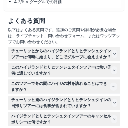
4.7/5 ⭐ グーグルでの評価
よくある質問
以下はよくある質問です。追加のご質問や詳細が必要な場合
は、ライブチャット、問い合わせフォーム、またはワッツアッ
プでお問い合わせください。
チューリッヒからのハイジランドとリヒテンシュタイン
ツアーは何時に始まり、どこでグループに会えますか？
ツアーは通常午前11時に始まり、チューリッヒのメイン駅
このハイジランドとリヒテンシュタインツアーは幼い子
（HB）の約200メートル後ろにあるバスターミナル シー
供に適していますか？
ルクワイで集合します。GPSナビゲーションには「リマッ
はい、0-5歳の子供は無料で参加できますが、0-15歳のす
トシュトラーセ4、8005チューリッヒ」をご利用くださ
このツアーで冬の間にハイジの村を訪れることはでき
べての子供は有料の大人の同伴が必要です。16歳以上の方
い。
ますか？
は大人料金となります。
ハイジの村は11月から3月まで閉鎖されており、その期間
チューリッヒ発のハイジランドとリヒテンシュタインの
は代わりにヴェルデンベルク村を訪れます。
日帰りツアーには食事が含まれていますか？
ツアー料金には食事は含まれていないため、おやつを持参
ハイジランドとリヒテンシュタインツアーのキャンセル
するか、途中の休憩で食べ物を購入する予定を立ててくだ
ポリシーは何ですか？
さい。