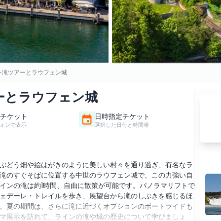
ン滝ツアーとラウフェン城
ーとラウフェン城
チケット
日時指定チケット
ォンで表示
選択した日付と時間帯
ぶどう畑や絵はがきのように美しい村々を通り過ぎ、有名なラ
滝のすぐそばに位置する中世のラウフェン城で、この力強い自
インの滝は約1時間、自由に散策が可能です。パノラマリフトで
ェデーレ・トレイルを歩き、展望台から滝のしぶきを感じるほ
。夏の期間は、さらに滝に近づくオプションのボートライドも
マ展示を訪れて、ラインの滝や城の歴史について学びましょ