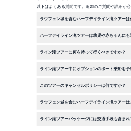
以下はよくある質問です。追加のご質問や詳細が必
ラウフェン城を含むハーフデイライン滝ツアーは
ツアーは毎日08:30に出発します。スムーズな
ハーフデイライン滝ツアーは幼児や赤ちゃんにも
ご確認ください）。
はい、赤ちゃんや子供は乗客の人数に含める必要
ライン滝ツアーに何を持って行くべきですか？
ます。
スキャン用のQRコードバウチャー、展望台や散
ライン滝ツアー中にオプションのボート乗船を予
さい。
はい、4月から10月の間にライン流域でのオプ
このツアーのキャンセルポリシーは何ですか？
ん。
旅行日の48時間前までは無料でキャンセルでき
ラウフェン城を含むハーフデイライン滝ツアーは
このウェブサイト上でご希望の日付を選択し、空
ライン滝ツアーパッケージには交通手段も含まれ
はい、ツアーにはチューリッヒからのバスでの交