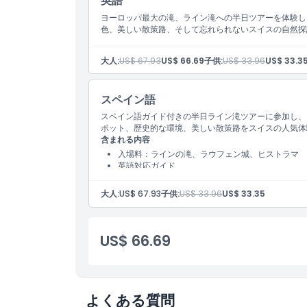
英語
ヨーロッパ最大の滝、ライン滝への半日ツアーを体験し
キャンセルポリシー
色、美しい散策路、そして忘れられないスイスの自然探
大人:
US$ 67.93
US$ 66.69
子供:
US$ 33.96
US$ 33.3
スペイン語
スペイン語ガイド付きの半日ライン滝ツアーに参加し、
ポット、歴史的な環境、美しい散策路をスイスの人気体
含まれる内容
入場料：ラインの滝、ラウフェン城、ヒストラマ
英語対応ガイド
送迎
大人:
US$ 67.93
子供:
US$ 33.96
US$ 33.35
US$ 66.69
よくある質問