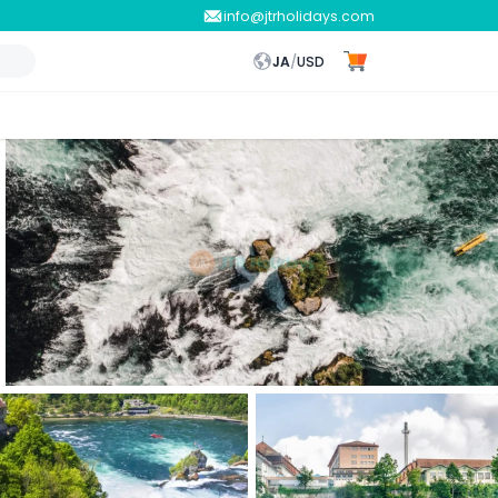
info@jtrholidays.com
JA
/
USD