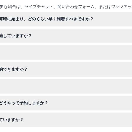
要な場合は、ライブチャット、問い合わせフォーム、またはワッツアッ
何時に始まり、どのくらい早く到着すべきですか？
開始のためにチェックインは少なくとも15分前には到着するのが望まし
適していますか？
があります。0〜5歳の子供は無料で旅行できますが、6歳以上はチケッ
策路を歩くための快適なウォーキングシューズ、そしてツアーが短時間
約できますか？
ションのボート乗船が利用可能です。ツアー中に予約できますが、ベビー
ますが、48時間以内のキャンセルは返金不可です。返金には銀行振込手
どうやって予約しますか？
席を確認して簡単にオンライン予約ができます。
ていますか？
通手段が含まれているので、自分で行く必要はありません。