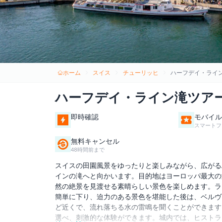
ホーム
スイス
チューリッヒ
ハーフデイ・ライ
ハーフデイ・ライン滝ツア
即時確認
モバイル
スマートフ
無料キャンセル
48時間前まで
スイスの田園風景をゆったりと楽しみながら、広がる
インの滝へと向かいます。目的地はヨーロッパ最大の
然の絶景を見渡せる素晴らしい景色を楽しめます。ラ
簡単に下り、迫力のある景色を堪能した後は、ベルヴ
ど近くで、流れ落ちる水の雷鳴を聞くことができます
選べ、刺激的な体験ができます。城内では、ヒストラ