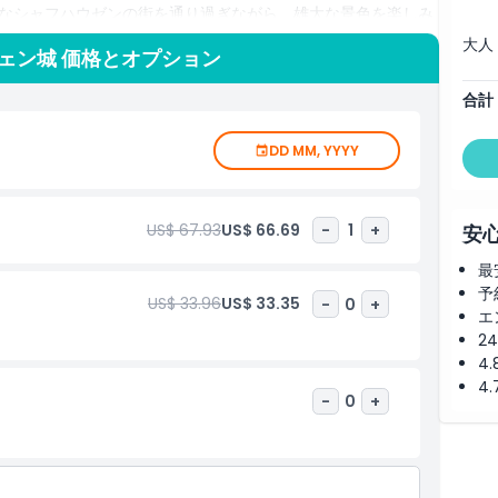
的なシャフハウゼンの街を通り過ぎながら、雄大な景色を楽しみ
、充実した忘れられない日帰り旅行となります。
大人
ェン城 価格とオプション
合計
DD MM, YYYY
US$ 67.93
US$ 66.69
-
1
+
安
最
予
US$ 33.96
US$ 33.35
-
0
+
エ
2
4
4
-
0
+