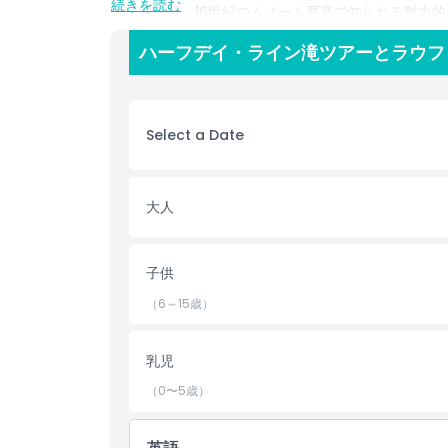
続きを読む
う。帰路は、16世紀のムノート要塞で知られる魅力
ます。帰路途中にはドイツを短時間ドライブするため
ハーフデイ・ライン滝ツアーとラウフ
ハイライト
Select a Date
含まれるもの
子供／大人ポリシー
大人
除外事項
子供
（6～15歳）
営業時間
乳児
注意事項
（0〜5歳）
場所