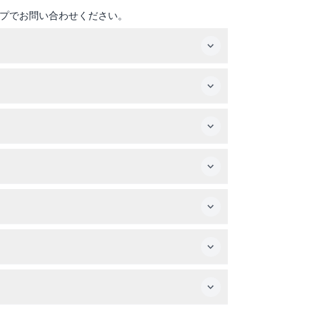
プでお問い合わせください。
いです（変更の可能性がありますので、ご予約時に
ト料金が必要で、15歳以上は大人料金が適用され
ドイツへ入るため有効なパスポートをお持ちくだ
カーや移動が制限されている方には適していませ
数料がかかる場合があります。