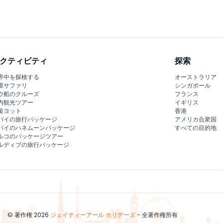
クティビティ
探索
界中を探検する
オーストラリア
漠サファリ
シンガポール
ウ船のクルーズ
フランス
内観光ツアー
イギリス
級ヨット
香港
バイの旅行パッケージ
アメリカ合衆国
バイのハネムーンパッケージ
すべての目的地
ルコのパッケージツアー
ルディブの旅行パッケージ
© 著作権 2026
ジェイティーアール ホリデーズ
- 全著作権所有