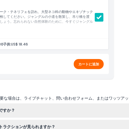
ーク・テネリフェを訪れ、大型ネコ科の動物やエキゾチック
検してください。ジャングルの小道を散策し、吊り橋を渡
しょう。忘れられない自然体験のために、今すぐジャングル
場
30
子供:
US$ 18.46
カートに追加
要な場合は、ライブチャット、問い合わせフォーム、またはワッツアッ
ですか？
から午後5時30分まで営業しており、最終入場は閉園の1時間前です（変
トラクションが見られますか？