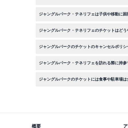
ライオン、トラ、オランウータン、エキゾチック
ジャングルパーク・テネリフェは子供や移動に困
り時間もお楽しみいただけます。
はい、家族向けで、0～2歳の子供は無料です。
ジャングルパーク・テネリフェのチケットはどう
このウェブサイトから簡単にオンラインで予約で
ジャングルパークのチケットのキャンセルポリシ
ジャングルパーク・テネリフェのチケットは返金
ジャングルパーク・テネリフェを訪れる際に持参
歩きやすい靴、帽子や日焼け止めなどの日よけ対
ジャングルパークのチケットには食事や駐車場は
いいえ、食事、飲み物、チップ、駐車料金、ボブ
概要
ア