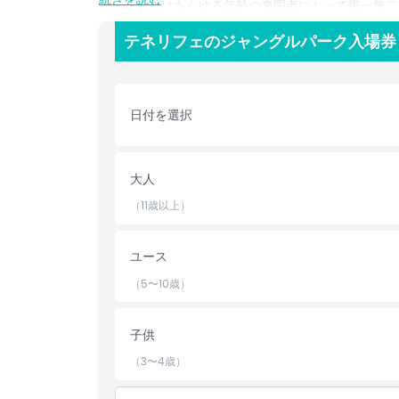
グルパークはあらゆる年齢の来園者にとって唯一無二
テネリフェのジャングルパーク入場券
ハイライト
日付を選択
含まれるもの
子供／大人ポリシー
大人
（11歳以上）
除外事項
ユース
営業時間
（5〜10歳）
注意事項
子供
（3〜4歳）
場所