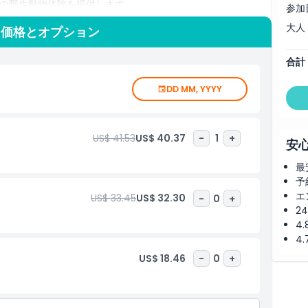
の野生動物体験を提供します。
参加
大人
 価格とオプション
合計
DD MM, YYYY
US$ 41.53
US$ 40.37
-
1
+
安
最
予
エ
US$ 33.45
US$ 32.30
-
0
+
2
4
4
US$ 18.46
-
0
+