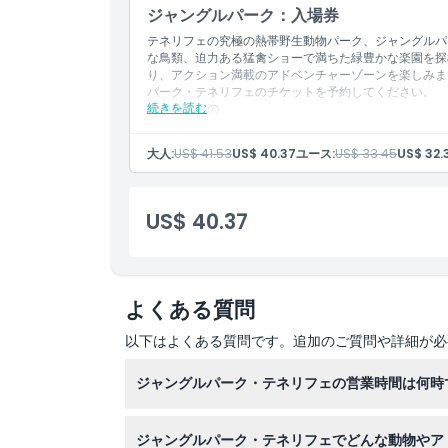
ジャングルパーク：入場券
行き方
テネリフェの究極の熱帯野生動物パーク、ジャングルパ
な鳥類、迫力ある猛禽ショーで満ちた緑豊かな楽園を探
り、アクション満載のアドベンチャーゾーンを楽しみま
引換方法
パーク・テネリフェのチケットを予約してください。
続きを読む
含まれるもの
ジャングルパークへの入場
キャンセルポリシー
猛禽類のフリー飛行ショーとライオンショーへの入
大人:
US$ 41.53
US$ 40.37
ユース:
US$ 33.45
US$ 32.
ペンギン、アライグマ、コアティとの餌やりタイム
エキゾチックな鳥類の大型鳥舎
US$ 40.37
よくある質問
以下はよくある質問です。追加のご質問や詳細が必
ジャングルパーク・テネリフェの営業時間は何時
ジャングルパーク・テネリフェは毎日午前10時
ジャングルパーク・テネリフェでどんな動物やア
さい）。