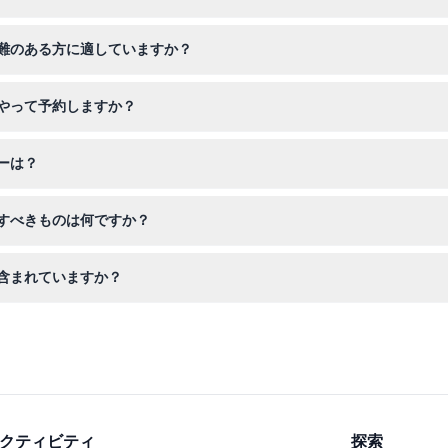
な鳥など様々な動物を見られます。さらに猛禽類ショー、シーライオン
難のある方に適していますか？
18歳未満の子供は有料の大人の同伴が必要です。公園は車椅子対応です
やって予約しますか？
き、空き状況の確認や希望の訪問日を選択できます。
ーは？
不可でキャンセルできません。予約前に訪問日をよくご検討ください。
すべきものは何ですか？
策、そして素晴らしい野生動物や風景を撮影するためのカメラをお持ち
含まれていますか？
スレートボガンなど一部の追加アクティビティはチケットに含まれてい
クティビティ
探索