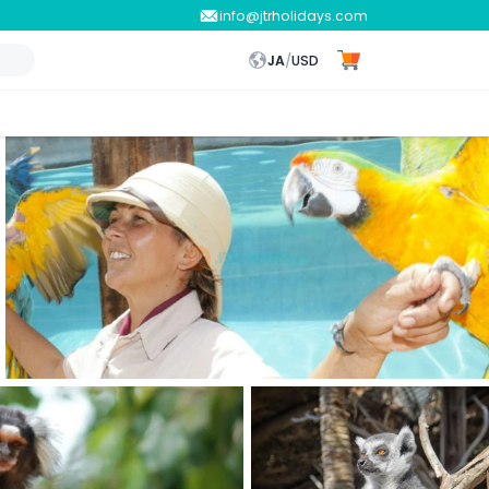
info@jtrholidays.com
JA
/
USD