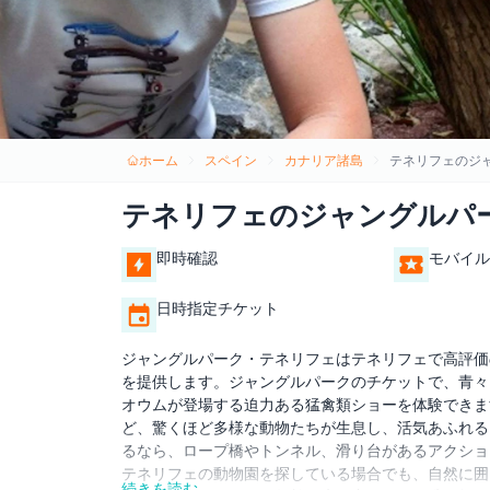
ホーム
スペイン
カナリア諸島
テネリフェのジ
テネリフェのジャングルパ
即時確認
モバイル
日時指定チケット
ジャングルパーク・テネリフェはテネリフェで高評価
を提供します。ジャングルパークのチケットで、青々
オウムが登場する迫力ある猛禽類ショーを体験できま
ど、驚くほど多様な動物たちが生息し、活気あふれる
るなら、ロープ橋やトンネル、滑り台があるアクショ
テネリフェの動物園を探している場合でも、自然に囲
続きを読む