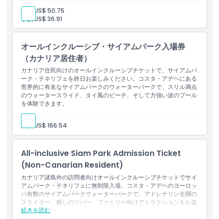
営業時間
このチケットは全アトラクションへの終日アクセスを付与し、あら
大人:
US$ 50.75
ゆる年齢の来場者にとって忘れられない体験を保証します。
子供:
US$ 36.91
含まれる内容
サイアムパーク入場
注意事項
サンラウンジャー、チューブ、ライフジャケット、傘の利用
オールインクルーシブ・サイアムパーク入場券
更衣室とシャワーの利用
（カナリア居住者）
場所
カナリア住民向けのオールインクルーシブチケットで、サイアムパ
ーク・テネリフェを終日お楽しみください。コスタ・アデヘにある
世界的に有名なサイアムパークのウォーターパークで、スリル満点
行き方
のウォータースライド、タイ風のビーチ、そして力強い波のプール
を体験できます。
引換方法
大人:
US$ 166.54
キャンセルポリシー
All-inclusive Siam Park Admission Ticket
(Non-Canarian Resident)
カナリア諸島外の訪問者向けオールインクルーシブチケットでサイ
アムパーク・テネリフェに無制限入場。コスタ・アデヘのヨーロッ
パ有数のサイアムパークウォーターパークで、アドレナリン全開の
スライダー、癒しのリバー、ファミリー向けアトラクションをお楽
続きを読む
しみください。
含まれる内容