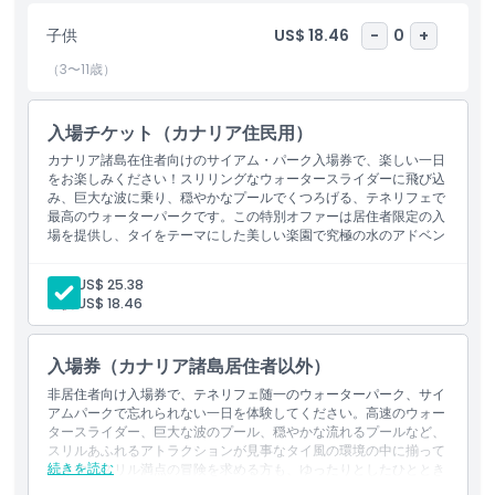
回らずには完結しません。一日中、美味しい料理や爽やかなドリン
子供
US$ 18.46
-
0
+
クを楽しめるレストランやスナックバーがあります。また、パーク
にはサンベッド、ロッカー、その他訪問を快適で楽しいものにする
（3〜11歳）
ための施設も備わっています。テネリフェのサイアム・パークのチ
ケットがあれば、カナリア諸島で最高のウォーターアトラクション
入場チケット（カナリア住民用）
を一日中満喫できます。冒険、リラックス、家族での楽しい時間を
求めているかに関わらず、サイアム・パークはテネリフェで忘れら
カナリア諸島在住者向けのサイアム・パーク入場券で、楽しい一日
れない一日を過ごすのに最適な目的地です。
をお楽しみください！スリリングなウォータースライダーに飛び込
み、巨大な波に乗り、穏やかなプールでくつろげる、テネリフェで
最高のウォーターパークです。この特別オファーは居住者限定の入
場を提供し、タイをテーマにした美しい楽園で究極の水のアドベン
ハイライト
チャーを体験する機会をお届けします。
大人:
US$ 25.38
子供:
US$ 18.46
含まれるもの
入場券（カナリア諸島居住者以外）
子供／大人ポリシー
非居住者向け入場券で、テネリフェ随一のウォーターパーク、サイ
アムパークで忘れられない一日を体験してください。高速のウォー
タースライダー、巨大な波のプール、穏やかな流れるプールなど、
除外事項
スリルあふれるアトラクションが見事なタイ風の環境の中に揃って
続きを読む
います。スリル満点の冒険を求める方も、ゆったりとしたひととき
を望む方も、サイアムパークには誰もが楽しめる要素があります。