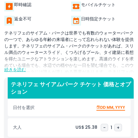
即時確認
モバイルチケット
返金不可
日時指定チケット
テネリフェのサイアム・パークは世界でも有数のウォーターパーク
の一つで、あらゆる年齢の来場者にとって忘れられない体験を提供
します。テネリフェのサイアム・パークのチケットがあれば、スリ
ル満点のウォータースライド、くつろげるプール、タイ建築に着想
を得たユニークなアトラクションを楽しめます。高速のライドを求
めている場合でも、水辺での穏やかな一日を望む場合でも、このウ
続きを読む
ォーターパークには誰もが楽しめる要素があります。テネリフェの
サイアム・パークのチケットでアクセスできる驚きのアトラクショ
テネリフェ サイアムパーク チケット 価格とオプ
ンには、有名なタワー・オブ・パワー（ほぼ垂直のスライドで、サ
ション
メやエイが泳ぐ水族館の中を通り抜けるもの）も含まれます。ウェ
ーブ・パレスは世界最大級の人工波を生み出し、サーフィンに最適
であり、ビーチのような雰囲気を楽しむのにもぴったりです。より
日付を選択
DD MM, YYYY
リラックスした体験を好む人には、レイジーリバーが美しい景色の
中をゆったりと進む穏やかな乗り物を提供します。幼い子ども連れ
の家族は、安全でエキサイティングな冒険ができる専用の遊び場で
大人
US$ 25.38
-
1
+
楽しめます。テネリフェのサイアム・パークを訪れたら、パークの
驚くべきタイ風デザイン、熱帯の庭園、さまざまな飲食施設を見て