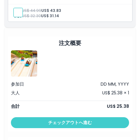
ェで家族や友人と過ごす刺激的な一日に最適なお得なチケットで
す。
大人:
US$ 44.99
US$ 43.83
ハイライト
子供:
US$ 32.30
US$ 31.14
カナリア諸島居住者限定のコンボチケット
ロロパルケとシアムパークの両方への入場
ロロパルケでエキゾチックな動物や海洋生物、教育展示を発見
シアムパークでスリリングなウォータースライド、波のプー
ル、ファミリー向けアトラクションを満喫
注文概要
テネリフェで最も人気のある2つのアトラクションをお得に楽
しめる
参加日
DD MM, YYYY
大人
US$ 25.38 × 1
合計
US$ 25.38
チェックアウトへ進む