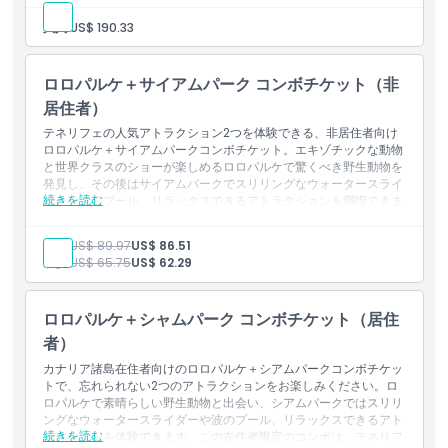
入場：サイアムパーク
大人:
US$ 190.33
パーク内アトラクションへのファストトラックアクセス
ビーチクラブ、タイハウス、ココビーチ、タイバー、スポーツ
バーでの飲食（ノンアルコール飲料含む）
ロロパルケ＋サイアムパーク コンボチケット（非
サンラウンジャー、チューブ、ライフジャケット、傘の利用
更衣室とシャワーの利用
居住者）
ロッカーとタオルの利用
テネリフェの人気アトラクション2つを体験できる、非居住者向け
ロロパルケ＋サイアムパークコンボチケット。エキゾチックな動物
と世界クラスのショーが楽しめるロロパルケで驚くべき野生動物を
発見し、その後はサイアムパークでスリリングなウォータースライ
続きを読む
ダー、波のプール、リラックスできるアトラクションを満喫できま
す。このコンボは忘れられない島の冒険に最適な価値を提供しま
す。
大人:
US$ 89.97
US$ 86.51
ハイライト
子供:
US$ 65.75
US$ 62.29
ロロパルケとシアムパークの両方への入場
ロロパルケでエキゾチックな動物や海洋生物を発見
シアムパークでスリリングなウォータースライダー、波のプー
ロロパルケ＋シャムパーク コンボチケット（居住
ル、流れるプールを楽しむ
テネリフェの人気観光スポット2か所を1枚のコンボチケットで
者）
お得に
カナリア諸島在住者向けのロロパルケ＋シアムパークコンボチケッ
家族連れ、カップル、冒険好きに最適
トで、忘れられない2つのアトラクションをお楽しみください。ロ
ロパルケで素晴らしい野生動物と出会い、シアムパークではスリリ
ングなウォータースライダーや波のプール、リラックスできるアト
続きを読む
ラクションを体験できます。この在住者限定のコンボは、テネリフ