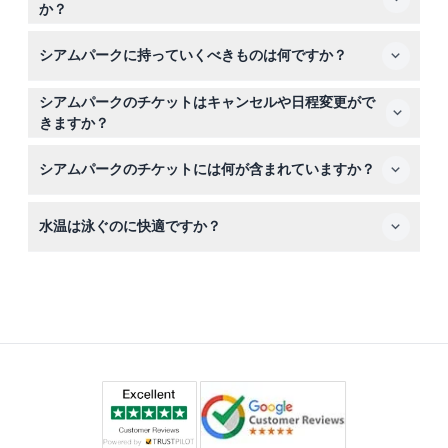
か？
はい、0〜2歳の子供は入場無料ですが、18歳未満の子供
シアムパークに持っていくべきものは何ですか？
は有料の大人の同伴が必要です。一部のスリルライドには
身長制限があることにご注意ください。
水着、日焼け止め、タオルをお持ちください。園内でロッ
シアムパークのチケットはキャンセルや日程変更がで
カーとタオルのレンタルもご利用いただけます。
きますか？
チケットは払い戻し不可で、キャンセルや日程変更もでき
シアムパークのチケットには何が含まれていますか？
ませんので、日付を慎重にお選びください。
チケットには入場料、サンラウンジャー、チューブ、ライ
水温は泳ぐのに快適ですか？
フジャケット、傘、シャワー付きの更衣室の利用が含まれ
ています。
はい、シアムパークの水は一年中快適な25℃（77°F）に
温められています。