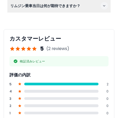
もちろんです！誕生日、結婚式、企業イベント、ＶＩＰ送
リムジン乗車当日は何が期待できますか？
迎に理想的で、豪華さと広々とした快適さをグループに提
供します。
当日はプロのドライバーがＧＭＣユーコンリムジンでお迎
えします。ムード照明とプレミアムエンターテインメント
を備え、ドバイでのスタイリッシュで快適な乗車をお楽し
みいただけます。
カスタマーレビュー
5
(2 reviews)
検証済みレビュー
評価の内訳
5
2
4
0
3
0
2
0
1
0