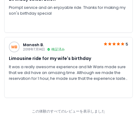
Prompt service and an enjoyable ride. Thanks for making my
son's birthday special
5
Manash B.
MB
2018年7月14日
検証済み
Limousine ride for my wife's birthday
It was a really awesome experience and Mr Waris made sure
that we did have an amazing time. Although we made the
reservation for 1 hour, he made sure that the experience lasted
for a lifetime Will definitely recommend JTR holidays to
everyone who would want to make any given day the most
special ever
この体験のすべてのレビューを表示しました