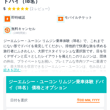
ドバイ（18名）
5
(2 レビュー)
即時確認
モバイルチケット
無料キャンセル
（24時間前）
ジーエムシー・ユーコン リムジン乗車体験（18名）で、これまで
にない形でドバイを発見してください。排他的で快適な旅を求める
旅行者にふさわしい、大胆でスタイリッシュな選択肢です。目を引
くデザインと広々としたレイアウトを備えたこのリムジンは、団体
の外出、プライベートなお祝い、プレミアムな市内ツアーに最適で
す。最大18名を収容できるジーエムシー・ユーコンは、包み込むよ
続きを読む
うなシート配置、ムード照明、プライバシー用のスモーク窓、高品
質なAVシステムを誇ります。シェイク・ザイード通りを走行する
ジーエムシー・ユーコン リムジン乗車体験 ドバ
際や、パーム・ジュメイラのザ・ポイントへ向かう際、あるいはア
イ（18名） 価格とオプション
ル・シーフやスーク・マディナット・ジュメイラの文化的な魅力を
探索する際でも、この車両は快適で思い出に残る乗車を保証しま
す。夕方のツアー、家族の集まり、またはビジネスの使節団に最適
日付を選択
DD MM, YYYY
で、ジーエムシー・ユーコン リムジンはどんな旅にも洗練さを添
えます。テーマ内装、装飾、車内軽食などのパーソナライズサービ