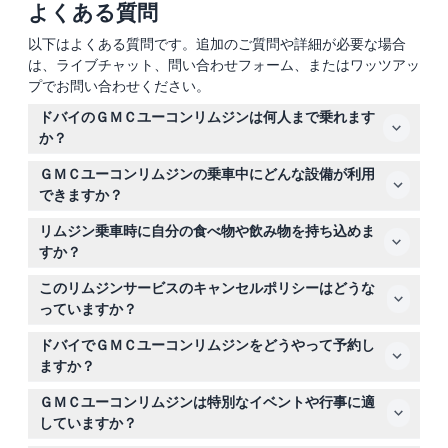
よくある質問
以下はよくある質問です。追加のご質問や詳細が必要な場合
は、ライブチャット、問い合わせフォーム、またはワッツアッ
プでお問い合わせください。
ドバイのＧＭＣユーコンリムジンは何人まで乗れます
か？
このリムジンは最大18名まで快適に座れますので、グルー
ＧＭＣユーコンリムジンの乗車中にどんな設備が利用
プのお出かけ、家族旅行、または企業イベントに最適で
できますか？
す。
乗車中は無料の水、レザーのラップアラウンドシート、ム
リムジン乗車時に自分の食べ物や飲み物を持ち込めま
ード照明、プライバシーウィンドウ、サラウンドサウンド
すか？
システム、Bluetoothミュージックプレーヤー、高性能の
ソフトドリンクや軽食の持ち込みは可能ですが、アルコー
エアコンとヒーター、二重プライバシーパーティション、
このリムジンサービスのキャンセルポリシーはどうな
ル飲料の持ち込みは禁止されています。
スモークウィンドウ、二方向インターホンが利用できま
っていますか？
す。
キャンセルは24時間前までに連絡すれば全額返金されま
ドバイでＧＭＣユーコンリムジンをどうやって予約し
す（送迎料金を除く）。日時の変更や予約の再調整も24
ますか？
時間前までの連絡があれば無料で可能ですが、空き状況に
このウェブサイトから簡単にオンライン予約ができ、希望
よります。24時間を切ってのキャンセルや無断キャンセ
ＧＭＣユーコンリムジンは特別なイベントや行事に適
の日付や時間の空き状況も確認できます。
ルは全額請求されます。
していますか？