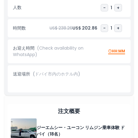
スはリクエストに応じて手配可能です。時間単位や片道など柔軟な
人数
-
1
+
レンタル期間からお選びください。経験豊富な専属ドライバーが、
ドバイのダイナミックなスカイラインをご案内します。ジーエムシ
ー・ユーコンのリムジンツアーを予約して、走るたびにプレミアム
時間数
US$ 238.26
US$ 202.86
-
1
+
な旅をお楽しみください。
お迎え時間
(Check availability on
ハイライト
HH:MM
WhatsApp)
含まれるもの
送迎場所
(ドバイ市内のホテル内)
注意事項
キャンセルポリシー
注文概要
ジーエムシー・ユーコン リムジン乗車体験 ド
バイ（18名）