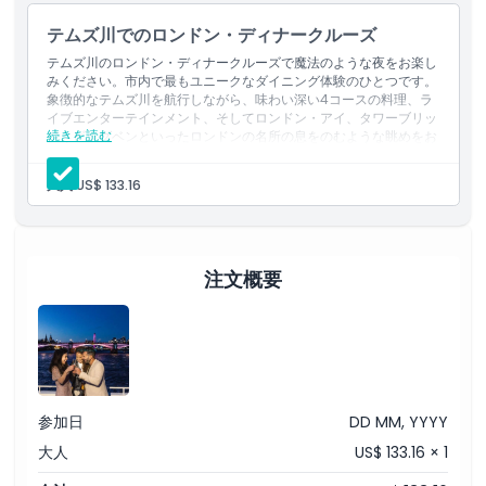
テムズ川のロンドン・ディナークルーズを予約して、ロンドン訪問
テムズ川でのロンドン・ディナークルーズ
を本当に忘れられないものにしてください。テムズ川の船上という
快適な空間から、食事、音楽、有名な市の景観が完璧に組み合わさ
テムズ川のロンドン・ディナークルーズで魔法のような夜をお楽し
みください。市内で最もユニークなダイニング体験のひとつです。
った体験です。
象徴的なテムズ川を航行しながら、味わい深い4コースの料理、ラ
イブエンターテインメント、そしてロンドン・アイ、タワーブリッ
続きを読む
ジ、ビッグベンといったロンドンの名所の息をのむような眺めをお
楽しみいただけます。このテムズ川ディナークルーズは、観光、上
ハイライト
質な食事、そしてくつろぎを完璧に組み合わせており、ロマンチッ
大人:
US$ 133.16
クな夜や特別な夜のお出かけに最適です。
含まれるもの
注文概要
子供／大人ポリシー
注意事項
場所
参加日
DD MM, YYYY
大人
US$ 133.16 × 1
服装規定