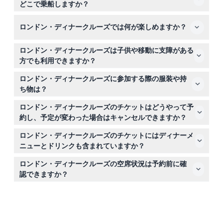
どこで乗船しますか？
乗船は午後7時30分にウェストミンスター・ピア、ヴィク
ロンドン・ディナークルーズでは何が楽しめますか？
トリア・エンバンクメント、ロンドン、SW1A 2JHで開始
し、クルーズは午後7時45分に定刻出発します。（変更さ
ウェルカムドリンク、豪華な3コースディナー、生のエン
れる場合がありますので、ご予約時にご確認ください）
ロンドン・ディナークルーズは子供や移動に支障がある
ターテインメント、そしてビッグベンやタワーブリッジの
方でも利用できますか？
夜景など、ロンドンのライトアップされた名所の素晴らし
このクルーズは13歳以上の方のみ対象で、車椅子には対応
い景色をお楽しみいただける3時間のクルーズです。
ロンドン・ディナークルーズに参加する際の服装や持
していませんので、移動に制限のある方には適していない
ち物は？
場合があります。
クルーズにはスマートカジュアルな服装でお越しくださ
ロンドン・ディナークルーズのチケットはどうやって予
い。スニーカーも許可されています。美しい夜景を撮影す
約し、予定が変わった場合はキャンセルできますか？
るためにカメラやスマートフォンを持参すると良いでしょ
このウェブサイトで簡単にオンライン予約が可能です。キ
う。
ロンドン・ディナークルーズのチケットにはディナーメ
ャンセルポリシーは運賃タイプによって異なりますので、
ニューとドリンクも含まれていますか？
ご予約時に詳細をご確認ください。
はい、チケットにはウェルカムドリンクと3コースディナ
ロンドン・ディナークルーズの空席状況は予約前に確
ーが含まれており、予約前にオンラインでメニュー全体を
認できますか？
ご覧いただけます。
もちろんです！このウェブサイトの予約プロセス中にリア
ルタイムで空席状況を確認できます。