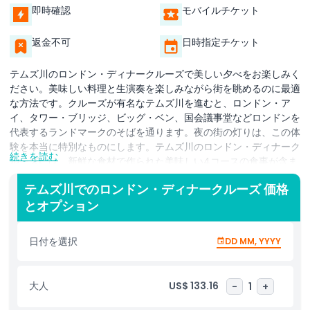
即時確認
モバイルチケット
返金不可
日時指定チケット
テムズ川のロンドン・ディナークルーズで美しい夕べをお楽しみく
ださい。美味しい料理と生演奏を楽しみながら街を眺めるのに最適
な方法です。クルーズが有名なテムズ川を進むと、ロンドン・ア
イ、タワー・ブリッジ、ビッグ・ベン、国会議事堂などロンドンを
代表するランドマークのそばを通ります。夜の街の灯りは、この体
験を本当に特別なものにします。テムズ川のロンドン・ディナーク
続きを読む
ルーズには、新鮮な食材で作られた美味しい4コースの食事が含ま
れており、くつろぎながら乗船中にテーブルで提供されます。生演
テムズ川でのロンドン・ディナークルーズ 価格
奏が魅力を添え、夜を通してロマンチックで穏やかな雰囲気を作り
とオプション
出します。特別な祝い事をする場合も、素晴らしい景色を眺める静
かな夜を過ごしたい場合も、このテムズ川ディナークルーズは素晴
らしい選択です。乗船した瞬間から、親切なスタッフがすべてを手
日付を選択
DD MM, YYYY
配してくれるので、安心してお楽しみいただけます。船内は大きな
窓のある室内席が用意されているため、美しい街の景色を一つも見
逃すことはありません。テムズ川のロンドン・ディナークルーズ
大人
US$ 133.16
-
1
+
は、観光、上質な食事、エンターテインメントを一度に楽しめるロ
ンドンでの夜のお出かけの最も人気のある方法の一つです。今すぐ