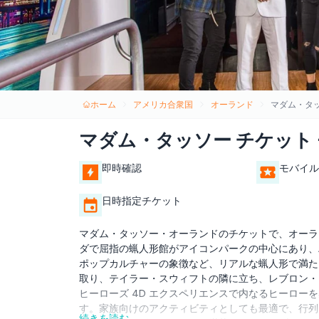
ホーム
アメリカ合衆国
オーランド
マダム・タッ
マダム・タッソー チケット 
即時確認
モバイル
日時指定チケット
マダム・タッソー・オーランドのチケットで、オーラ
ダで屈指の蝋人形館がアイコンパークの中心にあり、
ポップカルチャーの象徴など、リアルな蝋人形で満た
取り、テイラー・スウィフトの隣に立ち、レブロン・
ヒーローズ 4D エクスペリエンスで内なるヒーロ
す。家族向けのアクティビティとしても最適で、行列
続きを読む