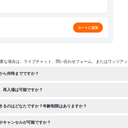
カートに追加
要な場合は、ライブチャット、問い合わせフォーム、またはワッツアッ
から何時までですか？
は午前11時から午後7時まで、金曜日と土曜日は午前11時から午後8時
、再入場は可能ですか？
ください）。
出した後の再入場は認められていませんので、ご訪問の計画を立てる際
きるのはどなたですか？年齢制限はありますか？
ストを歓迎しています。0〜1歳の子どもは無料、2〜12歳の子どもは
やキャンセルが可能ですか？