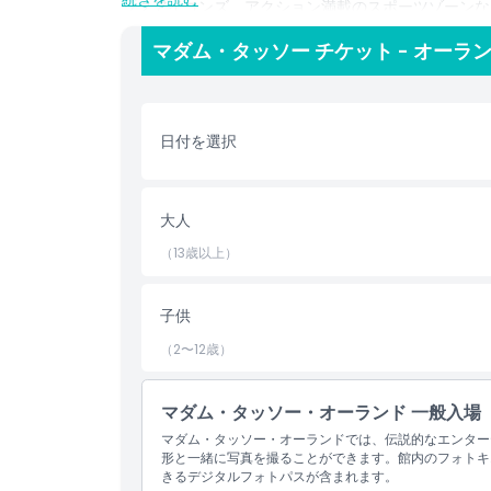
ックアイコンズ、アクション満載のスポーツゾーンな
パーヒーローやスター・ウォーズ、スター・トレック
マダム・タッソー チケット - オーラ
もインスタ映えするアトラクションのひとつになるで
ンドやウォルト・ディズニー・ワールドからの休暇の
フ・オーランド水族館の隣に位置しており、セントラ
ィビティやオーランドの人気家族向けアトラクション
日付を選択
ィブな展示、そして心に残る思い出を提供します。マ
ーランドの中心でスターに満ちた冒険をお楽しみくだ
大人
ハイライト
（13歳以上）
含まれるもの
子供
（2〜12歳）
子供／大人ポリシー
マダム・タッソー・オーランド 一般入場
除外事項
マダム・タッソー・オーランドでは、伝説的なエンター
形と一緒に写真を撮ることができます。館内のフォトキ
きるデジタルフォトパスが含まれます。
営業時間