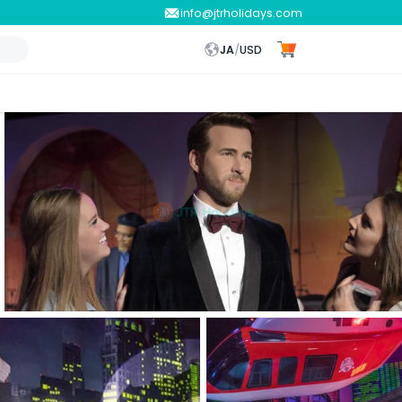
info@jtrholidays.com
JA
/
USD