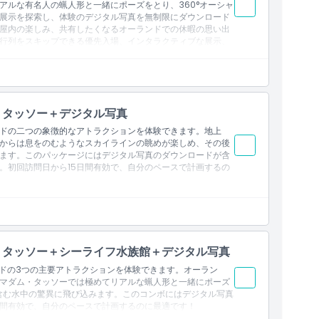
アルな有名人の蝋人形と一緒にポーズをとり、360°オーシャ
展示を探索し、体験のデジタル写真を無制限にダウンロード
屋内の楽しみ、共有したくなるオーランドでの休暇の思い出
行列をスキップできる優先入場、インタラクティブな展示、
。今すぐ予約して、究極のオーランド観光パッケージをお楽
・タッソー＋デジタル写真
ドの二つの象徴的なアトラクションを体験できます。地上
イからは息をのむようなスカイラインの眺めが楽しめ、その後
ます。このパッケージにはデジタル写真のダウンロードが含
。初回訪問日から15日間有効で、自分のペースで計画するの
・タッソー＋シーライフ水族館＋デジタル写真
ンドの3つの主要アトラクションを体験できます。オーラン
、マダム・タッソーでは極めてリアルな蝋人形と一緒にポーズ
を含む水中の驚異に飛び込みます。このコンボにはデジタル写真
日間有効で、自分のペースで計画するのに最適です！