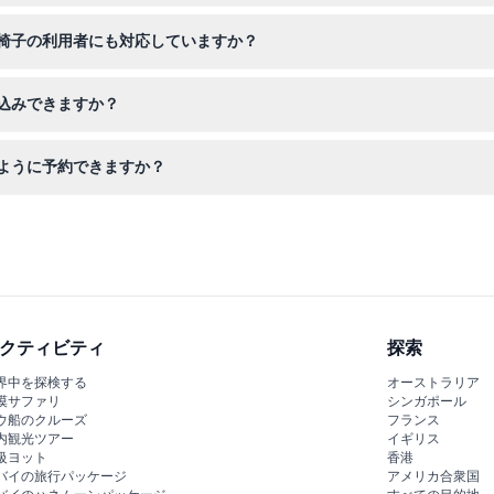
で、オンラインで予約する際は日付と時間を慎重に選択してください。
椅子の利用者にも対応していますか？
、移動に制限のある訪問者も安心してお楽しみいただけます。
込みできますか？
飲食物の持ち込みはできませんので、必要に応じて近隣で飲食物を購入
ように予約できますか？
ンドのチケットをオンラインで便利に予約でき、行列に並ばずに希望の
クティビティ
探索
界中を探検する
オーストラリア
漠サファリ
シンガポール
ウ船のクルーズ
フランス
内観光ツアー
イギリス
級ヨット
香港
バイの旅行パッケージ
アメリカ合衆国