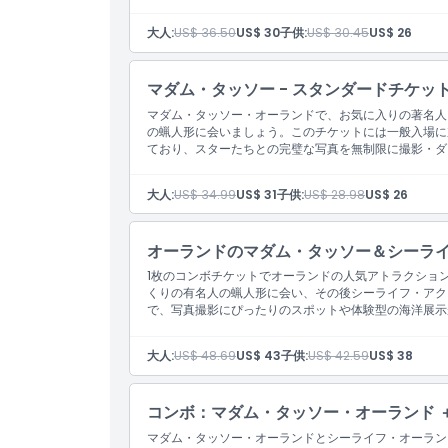
大人:
US$ 36.50
US$ 30
子供:
US$ 30.45
US$ 26
注意事項
マダム・タッソー - スタンダードチケット
場所
マダム・タッソー・オーランドで、お気に入りの著名人
の蝋人形に会いましょう。このチケットには一般入場に
ており、スターたちとの完璧な写真を無制限に撮影・ダ
引換方法
大人:
US$ 34.99
US$ 31
子供:
US$ 28.98
US$ 26
キャンセルポリシー
オーランドのマダム・タッソー＆シーライ
1枚のコンボチケットでオーランドの人気アトラクショ
くりの有名人の蝋人形に会い、その後シーライフ・アク
で、写真撮影にぴったりのスポットや体験型の海洋展示
大人:
US$ 48.69
US$ 43
子供:
US$ 42.59
US$ 38
コンボ：マダム・タッソー・オーランド ＋
マダム・タッソー・オーランドとシーライフ・オーラン