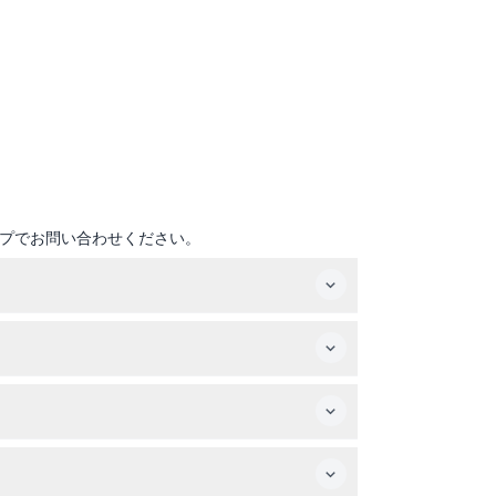
プでお問い合わせください。
まで営業しており、最終入場は閉館の1時間前です
はご注意ください。
子供チケットが必要で、大人は13歳以上です。