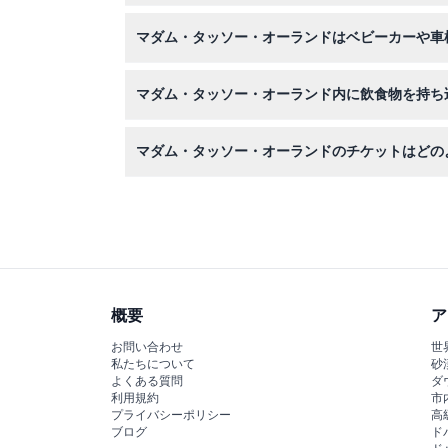
チケットは返金不可でキャンセルもできませんの
マダム・タッソー・オーランドはベビーカーや車
はい、施設はベビーカーや車椅子に対応しており
マダム・タッソー・オーランド内に飲食物を持ち
マダム・タッソー・オーランド内への外部からの
マダム・タッソー・オーランドのチケットはどの
このウェブサイト上でマダム・タッソー・オーラ
概要
ア
お問い合わせ
世
私たちについて
砂
よくある質問
ダ
利用規約
市
プライバシーポリシー
高
ブログ
ド