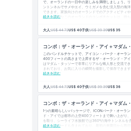
で、オーランドの一日中の楽しみを満喫しましょう。リ
ントンネルでサメやエイ、ウミガメを含む没入型の海洋
できます。家族向けのオーランドでのアクティビティや
続きを読む
作りに最適なこのオーランドのコンボチケットは、待ち
そして年齢を問わない手間いらずの楽しさを提供します
しみください。
大人:
US$ 44.72
US$ 40
子供:
US$ 39.39
US$ 35
コンボ：ザ・オーランド・アイ＋マダム
このバンドルチケットで、アイコン・パーク・オーラン
400フィートの高さまで上昇するザ・オーランド・ア
はマダム・タッソーで非常にリアルな蝋人形と交流でき
まれており、お気に入りの瞬間を撮影して保存できます
続きを読む
に最適です。
大人:
US$ 44.72
US$ 40
子供:
US$ 39.39
US$ 36
コンボ：ザ・オーランド・アイ＋マダム
1つの素晴らしいパッケージで、ICONパーク・オーラ
ド・アイでは都市の上空400フィートまで舞い上がり
を取り、シーライフ水族館では360°の海中トンネル
のダウンロードも含まれており、最初の来園日から15
続きを読む