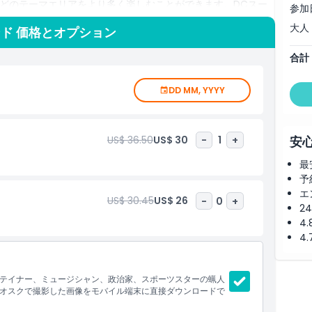
どのテーマエリアをより多く楽しむことができます。DCスー
参加
の蝋人形と忘れられないセルフィーを撮れば、オーランドで最
大人
ンド 価格とオプション
しょう。観光客、地元の方、ユニバーサル・スタジオ・オーラ
日でも訪れるべきスポットです。オーランド・アイやシーライ
合計
ルフロリダで一日中楽しむのに便利です。雨の日の屋内アクテ
をお探しなら、この蝋人形館はセレブとの遭遇、インタラクテ
DD MM, YYYY
ダム・タッソー・オーランドのチケットを今すぐ予約して、オ
さい。
US$ 36.50
US$ 30
-
1
+
安
最
予
エ
US$ 30.45
US$ 26
-
0
+
2
4
4
テイナー、ミュージシャン、政治家、スポーツスターの蝋人
オスクで撮影した画像をモバイル端末に直接ダウンロードで