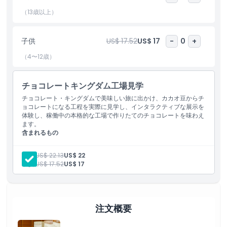
す。
（13歳以上）
ハイライト
子供
US$ 17.52
US$ 17
-
0
+
（4〜12歳）
含まれるもの
チョコレートキングダム工場見学
子供／大人ポリシー
チョコレート・キングダムで美味しい旅に出かけ、カカオ豆からチ
ョコレートになる工程を実際に見学し、インタラクティブな展示を
体験し、稼働中の本格的な工場で作りたてのチョコレートを味わえ
除外事項
ます。
含まれるもの
チョコレート王国への入場
営業時間
英語のガイド付き工場見学
大人:
US$ 22.13
US$ 22
ツアー中の試食
子供:
US$ 17.52
US$ 17
注意事項
注文概要
場所