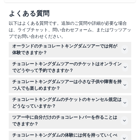
よくある質問
以下はよくある質問です。追加のご質問や詳細が必要な場合
は、ライブチャット、問い合わせフォーム、またはワッツアッ
プでお問い合わせください。
オーランドのチョコレートキングダムツアーでは何が
体験できますか？
ココア豆がチョコレートバーになる過程を楽しくインタラ
チョコレートキングダムツアーのチケットはオンライン
クティブに案内するガイドツアーで、マルチメディア機能
でどうやって予約できますか？
や試食サンプルが随所にあります。
このウェブサイトで希望の日付と時間を選んで簡単にチケ
チョコレートキングダムツアーは小さな子供や障害を持
ットを予約できます。ツアーは月曜日を除く毎日12:00～
つ人でも楽しめますか？
16:00の間で毎時開催されています。
はい！0〜3歳の子供は無料で、ベビーカーや車椅子での
チョコレートキングダムのチケットのキャンセル規定は
入場も可能なので、家族連れや障害のある訪問者にも最適
どうなっていますか？
です。
チケットは返金不可でキャンセルできませんので、予約時
ツアー中に自分だけのチョコレートバーを作ることは
に正しい日付と時間を選んでください。予約はすべて確定
できますか？
とみなされます。
はい、ツアーと一緒に予約すると追加で10ドルで7オンス
チョコレートキングダムの体験には何を持っていくべ
のオリジナルチョコレートバーが作れます。単独購入の場