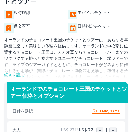
トとツアー
即時確認
モバイルチケット
返金不可
日時指定チケット
オーランドのチョコレート王国のチケットとツアーは、あらゆる年
齢層に楽しく美味しい体験を提供します。オーランドの中心部に位
置するチョコレート王国は、カカオ豆からチョコレートバーまでの
ワクワクする旅へと案内するユニークなチョコレート工場ツアーで
す。ライブのツアーガイドとともに、チョコレートがどのように作
られるかを学び、実際のチョコレート博物館を見学し、稼働するチ
続きを読む
ョコレートリバーを見ることさえできます。オーランドのチョコレ
ート王国ツアーには、参加型のアクティビティや、自分だけのカス
オーランドでのチョコレート王国のチケットとツ
タムチョコレートバーを作る機会も含まれます。この甘い冒険は、
アー 価格とオプション
家族連れ、カップル、オーランドの人気観光スポットを探している
旅行者に最適です。オーランドでのチョコレート王国のチケットは
事前に予約するのが、席を確保し並ぶ時間を避ける最良の方法で
日付を選択
DD MM, YYYY
す。楽しく教育的なアクティビティを探しているなら、チョコレー
ト愛好家のあらゆる年齢層にとって、チョコレート王国オーランド
のツアーはオーランドでの人気のあるアクティビティのひとつで
大人
US$ 22.13
US$ 22
-
1
+