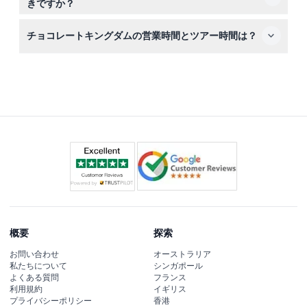
きですか？
合は14ドルです。
チケット確認証と楽しみを記録するカメラをお持ちくださ
チョコレートキングダムの営業時間とツアー時間は？
い。なお、外からの飲食物の持ち込みは施設内で禁止され
ています。
チョコレートキングダムは火曜日から日曜日の11:30～
17:00に営業しており、ツアーは12:00～16:00の毎時開始
です（変更の可能性があるため、予約時に必ず確認してく
ださい）。
概要
探索
お問い合わせ
オーストラリア
私たちについて
シンガポール
よくある質問
フランス
利用規約
イギリス
プライバシーポリシー
香港