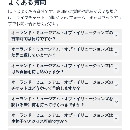
よくある質問
以下はよくある質問です。追加のご質問や詳細が必要な場合
は、ライブチャット、問い合わせフォーム、またはワッツアッ
プでお問い合わせください。
オーランド・ミュージアム・オブ・イリュージョンズの
営業時間は何時ですか？
ミュージアムは日曜日は午前11時から午後7時まで、月曜
オーランド・ミュージアム・オブ・イリュージョンズは
日から木曜日は午後12時から午後7時まで、金曜日は午後
幼児に適していますか？
12時から午後9時まで、土曜日は午前11時から午後9時まで
0歳から2歳の子供は無料で入場できますが、0歳から15歳
営業しており、最終入場は閉館の1時間前です（変更の可
オーランド・ミュージアム・オブ・イリュージョンズに
の子供は有料の大人の同伴が必要です。13歳以上の来館者
能性があるため、ご予約時にご確認ください）。
は飲食物を持ち込めますか？
は大人料金が適用されます。
館内への飲食物の持ち込みは禁止されていますので、ご来
オーランド・ミュージアム・オブ・イリュージョンズの
館前後にスナックなどをお楽しみください。
チケットはどうやって予約しますか？
このウェブサイト上で簡単にチケットをご予約いただけま
オーランド・ミュージアム・オブ・イリュージョンズを
す。空き状況の確認や希望の入場時間の選択も可能です。
訪れる際に何を持って行くべきですか？
スマートフォンやカメラを持参して、ユニークな錯覚や写
オーランド・ミュージアム・オブ・イリュージョンズは
真スポットを撮影してください。また、インタラクティブ
車椅子でアクセス可能ですか？
な体験のために快適な服装でお越しください。
はい、ミュージアムは車椅子でアクセス可能で、全ての方