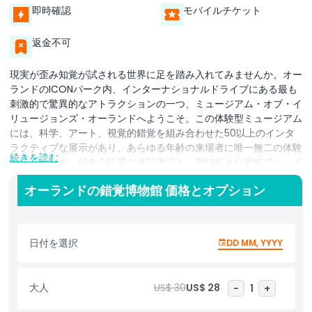
即時確認
モバイルチケット
返金不可
現実が歪み知覚が試される世界に足を踏み入れてみませんか。オー
ランドのICONパーク内、インターナショナルドライブにある最も
刺激的で驚異的なアトラクションの一つ、ミュージアム・オブ・イ
リュージョンズ・オーランドへようこそ。この体験型ミュージアム
には、科学、アート、視覚的錯覚を組み合わせた50以上のインタ
ラクティブな展示があり、あらゆる年齢の来場者に唯一無二の体験
続きを読む
を提供します。好奇心旺盛な旅行者でも、遊び好きな家族でも、イ
ンスタグラム愛好家でも、ミュージアム・オブ・イリュージョン
オーランドの錯覚博物館 価格とオプション
ズ・オーランドは何時間でも楽しめるエンターテインメントと魅力
的な発見を提供します。床が回っているように感じるボルテック
ス・トンネルや、重力が論理を無視しているかのように見えるティ
ルテッド・ルームなど、思考を混乱させる部屋を探検してくださ
日付を選択
DD MM, YYYY
い。インフィニティルームで驚くような写真を撮り、エイムズルー
ムで大きくなったり小さくなったりし、感覚を欺き心を挑発するさ
まざまな視覚トリックに驚嘆してください。ミュージアムの隅々が
大人
US$ 30
US$ 28
-
1
+
インスタ映えする写真スポットや、笑いと感嘆を共有する瞬間の機
会に満ちています。ICONパークに位置し、オーランドの主要テー