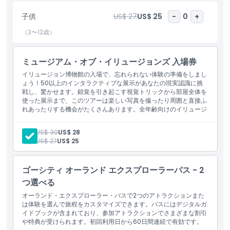
マパークから車で数分の場所にあるミュージアム・オブ・イリュー
子供
US$ 27
US$ 25
-
0
+
ジョンズは、インターナショナルドライブで楽しめるスポットを探
している人にとって完璧な立ち寄り先です。屋内型のこのアトラク
（3〜12歳）
ションは教育的で娯楽性が高く、雨の日や暑いフロリダの午後にも
最適です。オーランド旅行の旅程にユニークで記憶に残る体験を加
ミュージアム・オブ・イリュージョンズ 入場券
えたいなら、ミュージアム・オブ・イリュージョンズ・オーランド
は誰にとっても楽しさと学び、そしてたくさんの視覚的トリックを
イリュージョン博物館の入場で、忘れられない体験の準備をしまし
約束する必訪の目的地です。
ょう！50以上のインタラクティブな展示があなたの現実認識に挑
戦し、驚かせます。錯覚を引き起こす視覚トリックから部屋全体を
使った展示まで、このツアーは楽しい写真を撮ったり周囲と直接ふ
れあったりする機会がたくさんあります。全年齢向けのイリュージ
ハイライト
ョン博物館は、驚きと興奮に満ちた一日を約束する、オーランドの
必見アトラクションです。
大人:
US$ 30
US$ 28
子供:
US$ 27
US$ 25
含まれるもの
ゴーシティ オーランド エクスプローラーパス - 2
子供／大人ポリシー
つ選べる
オーランド・エクスプローラー・パスで2つのアトラクションまた
は体験を選んで旅程をカスタマイズできます。パスにはデジタルガ
除外事項
イドブックが含まれており、参加アトラクションでさまざまな割引
や特典が受けられます。初回利用日から60日間連続で有効です。