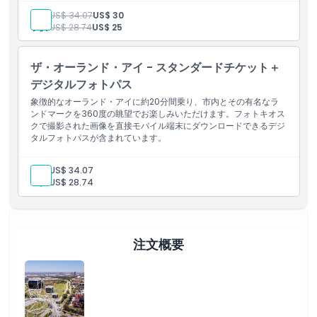
ザ・オーランド・アイへの入場（チケットは1回の搭乗にのみ
除外事項
大人:
US$ 34.07
US$ 30
有効）
子供:
US$ 28.74
US$ 25
税金
デジタル写真
注意事項
ザ・オーランド・アイ - スタンダードチケット＋
デジタルフォトパス
場所
象徴的なオーランド・アイに約20分間乗り、市内とその有名なラ
ンドマークを360度の眺望でお楽しみいただけます。フォトキオス
クで撮影された画像を直接モバイル端末にダウンロードできるデジ
引換方法
タルフォトパスが含まれています。
大人:
US$ 34.07
キャンセルポリシー
子供:
US$ 28.74
注文概要