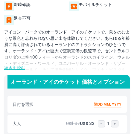
即時確認
モバイルチケット
返金不可
アイコン・パークでのオーランド・アイのチケットで、息をのむよ
うな景色と忘れられない思い出を体験してください。あらゆる年齢
層に高く評価されているオーランドのアトラクションのひとつで
す。オーランド・アイは巨大で空調完備の観覧車で、セントラルフ
ロリダの上空400フィートからオーランドのスカイライン、ウォル
ト・ディズニー・ワールド、ユニバーサル・オーランド・リゾー
続きを読む
ト、シーワールド、そして風光明媚なレイク・ブエナ・ビスタを
360度のパノラマで見渡せます。活気あるインターナショナル・ド
オーランド・アイのチケット 価格とオプション
ライブ沿いに位置し、オーランドの休暇を計画している人、ロマン
チックなデートを求める人、家族向けのアクティビティを探してい
る人にとって必見のスポットです。広々としたガラスで囲まれたカ
プセル内で23分間の滑らかな回転を楽しめば、リラックスしたり
日付を選択
DD MM, YYYY
写真を撮ったり、上空から地域の美しさを満喫するのに最適な時間
になります。各カプセルは最大15名まで着席可能で、カップル、家
族、ひとり旅の人、オーランドでの誕生日パーティー、企業イベン
大人
US$ 37
US$ 32
-
1
+
ト、同窓会などのグループにも理想的です。スキップ・ザ・ライン
の入場オプションを利用すれば、長い列を回避して、マダム・タッ