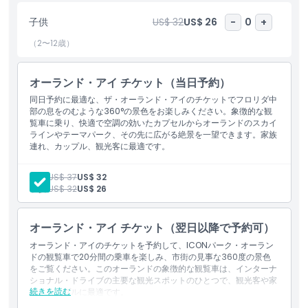
ソー・オーランド、シーライフ・オーランド・アクアリウム、アン
子供
US$ 32
US$ 26
-
0
+
ドレッティ・インドア・カーティング＆ゲームズなど、アイコン・
パークの他のアトラクションをより長く楽しむことができます。カ
（2〜12歳）
プセル内のインタラクティブなスクリーンは、目に見えるランドマ
ークのリアルタイム情報を提供し、オーランドの観光体験を高めま
オーランド・アイ チケット（当日予約）
す。オーランド（フロリダ）の旅行日程を組んでいる場合でも、オ
ーランドでの最高の写真スポットを探している場合でも、アイコ
同日予約に最適な、ザ・オーランド・アイのチケットでフロリダ中
ン・パークのオーランド・アイは街を眺めるユニークな方法を提供
部の息をのむような360°の景色をお楽しみください。象徴的な観
覧車に乗り、快適で空調の効いたカプセルからオーランドのスカイ
します。本日オーランド・アイのチケットを予約して、最も象徴的
ラインやテーマパーク、その先に広がる絶景を一望できます。家族
でインスタ映えするオーランド体験のひとつで旅をグレードアップ
連れ、カップル、観光客に最適です。
しましょう。
大人:
US$ 37
US$ 32
子供:
US$ 32
US$ 26
ハイライト
オーランド・アイ チケット（翌日以降で予約可）
含まれるもの
オーランド・アイのチケットを予約して、ICONパーク・オーラン
ドの観覧車で20分間の乗車を楽しみ、市街の見事な360度の景色
をご覧ください。このオーランドの象徴的な観覧車は、インターナ
子供／大人ポリシー
ショナル・ドライブの主要な観光スポットのひとつで、観光客や家
続きを読む
族、カップルに最適です。
含まれるもの