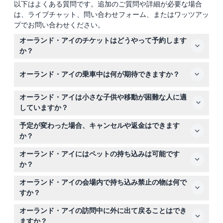
以下はよくある質問です。追加のご質問や詳細が必要な場合
は、ライブチャット、問い合わせフォーム、またはワッツアッ
プでお問い合わせください。
オーランド・アイのチケットはどうやって予約します
か？
このウェブサイトで簡単にオンライン予約ができます。希
オーランド・アイの乗車中は何が期待できますか？
望の日付とチケットの種類を選択し、予約手続きを完了し
て席を確保してください。
乗車時間は約20分で、360度のパノラマビューを楽しめ
オーランド・アイは小さな子供や移動が困難な人に適
る完全密閉型の空調カプセル内で、オーランドのダウンタ
していますか？
ウンや近隣のテーマパークを一望できます。滑らかでリラ
0〜1歳の子供は無料ですが、有料の大人の同伴が必要で
ックスできる体験で、観光や写真撮影に最適です。
予定が変わった場合、キャンセルや返金はできます
す。14歳未満の子供は14歳以上の同伴者が必要です。ベビ
か？
ーカーの持ち込みが可能でバリアフリー対応ですが、予約
オーランド・アイのチケットは厳格に返金不可でキャンセ
時に特別なニーズがあれば必ず確認してください。
オーランド・アイにはペットの持ち込みは可能です
ルできません。予約時には選んだ日付と時間に参加可能か
か？
を必ずご確認ください。
サービス動物で有効な身分証明書を持つ場合を除き、ペッ
オーランド・アイの会場内で持ち込み禁止の物は何で
トの持ち込みは禁止されています。
すか？
ボトル、花火、レーザーなど、他のゲストの迷惑になる恐
オーランド・アイの訪問中に外に出て戻ることはでき
れがある危険物の持ち込みは禁止されており、全員の安全
ますか？