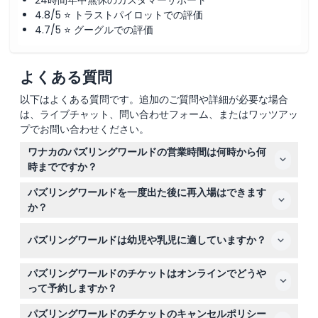
24時間年中無休のカスタマーサポート
4.8/5 ⭐ トラストパイロットでの評価
4.7/5 ⭐ グーグルでの評価
よくある質問
以下はよくある質問です。追加のご質問や詳細が必要な場合
は、ライブチャット、問い合わせフォーム、またはワッツアッ
プでお問い合わせください。
ワナカのパズリングワールドの営業時間は何時から何
時までですか？
パズリングワールドは毎日午前9時から午後5時まで営業
パズリングワールドを一度出た後に再入場はできます
しており、最終入場は午後4時30分です。クリスマス当日
か？
は休業しています（変更の可能性がありますので、ご予約
いいえ、一度会場を出たら再入場はできませんので、計画
時にご確認ください）。
パズリングワールドは幼児や乳児に適していますか？
的にご訪問ください。
はい、5歳から15歳のお子様は歓迎されており、0歳から4
パズリングワールドのチケットはオンラインでどうや
歳の乳児は無料で入場できます。家族向けの施設で、全て
って予約しますか？
の年齢に適しています。
このウェブサイトで、ご希望の日付を選択して空き状況を
パズリングワールドのチケットのキャンセルポリシー