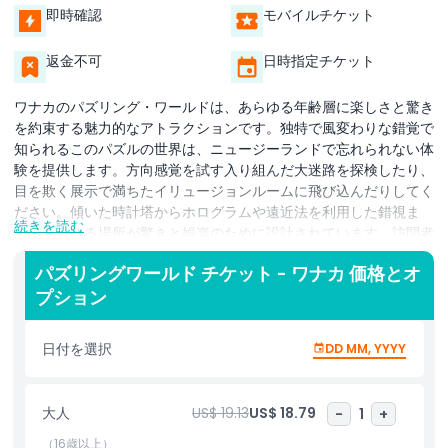
即時確認
モバイルチケット
返金不可
日時指定チケット
ワナカのパズリング・ワールドは、あらゆる年齢層に楽しさと驚き
を約束する魅力的なアトラクションです。独特で風変わりな錯覚で
知られるこのパズルの世界は、ニュージーランドで忘れられない体
験を提供します。方向感覚を試す入り組んだ大迷路を探検したり、
目を欺く展示で満ちたイリュージョンルームに飛び込んだりしてく
ださい。傾いた時計塔からホログラムや遠近法を利用した錯視ま
続きを読む
で、あらゆる場所が驚きと娯楽のために設計されています。訪問者
はパズルセンターでインタラクティブなパズルやゲームも楽しめる
パズリングワールド チケット - ワナカ 価格とオ
ため、家族や友人と一緒に過ごすのに最適なスポットです。視覚ト
プション
リックのファンでも、ワナカで何かユニークなことを探しているだ
けでも、パズリング・ワールドは楽しさと創造性が融合した必訪の
目的地です。
日付を選択
DD MM, YYYY
ハイライト
大人
US$ 19.13
US$ 18.79
-
1
+
（16歳以上）