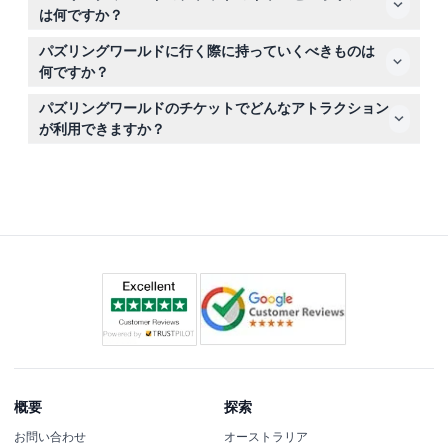
確認しながら簡単にオンライン予約ができます。
は何ですか？
チケットは返金不可で、いかなる理由でもキャンセルでき
パズリングワールドに行く際に持っていくべきものは
ません。ご予約いただいた日時に確実にご利用ください。
何ですか？
迷路や錯覚の部屋を探検するために歩きやすい靴を履き、
パズリングワールドのチケットでどんなアトラクション
好奇心と楽しむ気持ちをお持ちください。場内にはカフェ
が利用できますか？
もあり、コーヒーや軽食を楽しめます。
チケットにはグレート迷路、6つの錯覚ルーム、そしてパ
ズルセンターへのアクセスが含まれており、一日中パズル
とインタラクティブな楽しみが味わえます。
概要
探索
お問い合わせ
オーストラリア