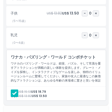
含まれるもの
子供
US$ 13.82
US$ 13.50
-
0
+
子供／大人ポリシー
（5〜15歳）
除外事項
乳児
-
0
+
（0〜4歳）
営業時間
ワナカ・パズリング・ワールド コンボチケット
注意事項
ワナカのパズリング・ワールドは、錯覚、パズル、そして常識を覆
すアトラクションが満載の楽しい体験を提供します。グレート・メ
イズを探検し、インタラクティブなゲームを楽しみ、独特のイリュ
場所
ージョンルームに驚嘆してください。家族や友人に最適なこの象徴
的なアトラクションは、あらゆる年齢の来場者に驚きと笑いを保証
します。
引換方法
大人:
US$ 19.13
US$ 18.79
子供:
US$ 13.82
US$ 13.50
キャンセルポリシー