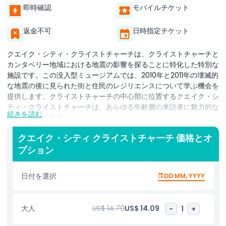
即時確認
モバイルチケット
返金不可
日時指定チケット
クエイク・シティ・クライストチャーチは、クライストチャーチと
カンタベリー地域における地震の影響を探ることに特化した特別な
施設です。この没入型ミュージアムでは、2010年と2011年の壊滅的
な地震の後に見られた街と住民のレジリエンスについて学ぶ機会を
提供します。クライストチャーチの中心部に位置するクエイク・シ
ティ・クライストチャーチは、あらゆる年齢層の来訪者に魅力的な
続きを読む
体験を提供します。
地震の科学を強調するインタラクティブな展示やストーリーを楽し
クエイク・シティ クライストチャーチ 価格とオ
み、地震がどのように発生するか、そして再建と復興のために取ら
プション
れた対策がどのようなものかを知ることができます。有名な液状化
現象、捜索救助チームの勇敢な活動、そして復興とイノベーション
日付を選択
DD MM, YYYY
にまつわる感動的な物語について学びましょう。
クエイク・シティ・クライストチャーチを訪れると、大聖堂の尖塔
大人
US$ 14.70
US$ 14.09
-
1
+
や復興期の品々など象徴的な遺物を見ることもできます。このミュ
ージアムは教育と感動が融合する場であり、クライストチャーチを