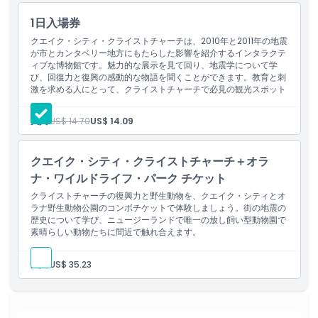
訪れる誰にとっても必見のアトラクションです。地元の方でも観光
客でも、クエイク・シティはこの地域の地震の歴史を知るための目
1日入場券
を見張る旅を提供します。
クエイク・シティ・クライストチャーチは、2010年と2011年の地震
が市とカンタベリー地方にもたらした影響を紹介するインタラクテ
ィブな博物館です。魅力的な展示を見て回り、地震学について学
び、回復力と復興の感動的な物語を聞くことができます。教育と刺
ハイライト
激を求める人にとって、クライストチャーチで必見の観光スポット
です。
大人:
US$ 14.70
US$ 14.09
含まれるもの
クエイク・シティ・クライストチャーチ＋オラ
子供／大人ポリシー
ナ・ワイルドライフ・パーク チケット
クライストチャーチの復興力と野生動物を、クエイク・シティとオ
除外事項
ラナ野生動物公園のコンボチケットで体験しましょう。街の地震の
歴史について学び、ニュージーランドで唯一の放し飼い型動物園で
素晴らしい動物たちに間近で触れ合えます。
営業時間
大人:
US$ 35.23
注意事項