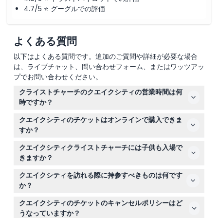
4.7/5 ⭐ グーグルでの評価
よくある質問
以下はよくある質問です。追加のご質問や詳細が必要な場合
は、ライブチャット、問い合わせフォーム、またはワッツアッ
プでお問い合わせください。
クライストチャーチのクエイクシティの営業時間は何
時ですか？
クエイクシティは毎日午前10時から午後5時まで営業して
クエイクシティのチケットはオンラインで購入できま
います。クリスマスデーは休館の場合があります（変更の
すか？
可能性があるため、予約時にご確認ください）。
はい、このウェブサイト上で簡単にクエイクシティのチケ
クエイクシティクライストチャーチには子供も入場で
ットをオンライン予約できます。希望の日付を選び、予約
きますか？
手続きを完了してください。
15歳未満の子供は大人が同行すれば無料で入場できます。
クエイクシティを訪れる際に持参すべきものは何です
15歳以上の子供は大人料金が適用されます。15歳未満の子
か？
供が単独で来る場合はチケットが必要です。
歩きやすい靴とチケットの確認書を持参してください。
クエイクシティのチケットのキャンセルポリシーはど
瓶、爆竹、レーザーなどの持ち込みは禁止されていますの
うなっていますか？