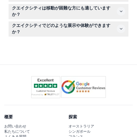
でご注意ください。
クエイクシティのチケットは返金不可でキャンセルもでき
クエイクシティは移動が困難な方にも適しています
ませんので、予約前に予定が確定していることを確認して
か？
ください。
クエイクシティはバリアフリー設計ですが、具体的な移動
クエイクシティでどのような展示や体験ができます
の問題がある場合はオンライン予約ページでアクセシビリ
か？
ティオプションを確認することをおすすめします。
地震学のインタラクティブ展示や個人の体験談、クライス
トチャーチとカンタベリー地域の復興努力を紹介する展示
を通じて、その人々の強さと復元力を体験できます。
概要
探索
お問い合わせ
オーストラリア
私たちについて
シンガポール
よくある質問
フランス