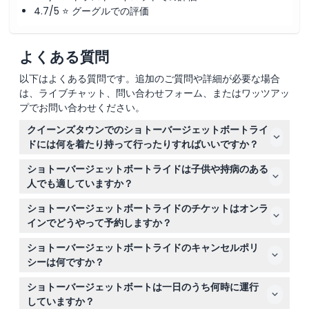
4.7/5 ⭐ グーグルでの評価
よくある質問
以下はよくある質問です。追加のご質問や詳細が必要な場合
は、ライブチャット、問い合わせフォーム、またはワッツアッ
プでお問い合わせください。
クイーンズタウンでのショトーバージェットボートライ
ドには何を着たり持って行ったりすればいいですか？
快適な服装を着用し、日差しや水しぶきから目を守るため
ショトーバージェットボートライドは子供や持病のある
にサングラスを持参するのがベストです。防水性の服は必
人でも適していますか？
要ありません。乗車中に防水ジャケットが提供されます。
5〜15歳の子供が乗車可能で、10〜15歳の子供は保護者が
ショトーバージェットボートライドのチケットはオンラ
現地にいる場合は単独乗船できます。妊娠中の方や背中や
インでどうやって予約しますか？
首の問題などの持病がある方には適していません。
このウェブサイトで希望の出発時間を選んで直接チケット
ショトーバージェットボートライドのキャンセルポリ
をご予約いただけます。シャトルサービスを利用する場合
シーは何ですか？
は、ジェットボートライドの45分前のピックアップ時間
チケットは払い戻し不可でキャンセルもできませんので、
を選ぶようにしてください。
ショトーバージェットボートは一日のうち何時に運行
ご予約の日付と時間は慎重にお選びください。
していますか？