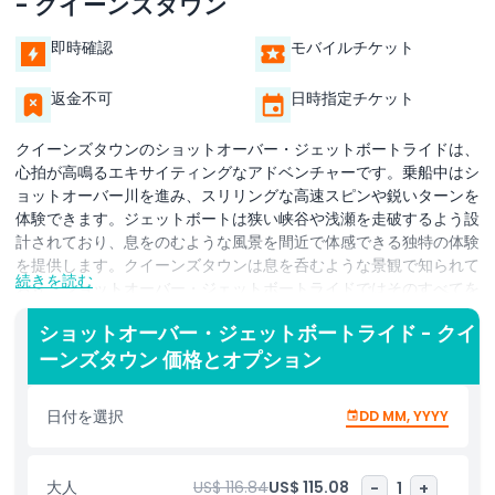
- クイーンズタウン
即時確認
モバイルチケット
返金不可
日時指定チケット
クイーンズタウンのショットオーバー・ジェットボートライドは、
心拍が高鳴るエキサイティングなアドベンチャーです。乗船中はシ
ョットオーバー川を進み、スリリングな高速スピンや鋭いターンを
体験できます。ジェットボートは狭い峡谷や浅瀬を走破するよう設
計されており、息をのむような風景を間近で体感できる独特の体験
を提供します。クイーンズタウンは息を呑むような景観で知られて
続きを読む
おり、ショットオーバー・ジェットボートライドではそのすべてを
間近で見ることができます。このアクション満載の体験は、クイー
ショットオーバー・ジェットボートライド - クイ
ンズタウンの美しいアウトドアを探索しながらアドレナリンを求め
ーンズタウン 価格とオプション
る人に最適です。ショットオーバー川とその素晴らしい周辺を楽し
む最良の方法のひとつです。地元の人も訪問者も、クイーンズタウ
ンのショットオーバー・ジェットボートライドは冒険好きには必須
日付を選択
DD MM, YYYY
のアクティビティです。
大人
US$ 116.84
US$ 115.08
-
1
+