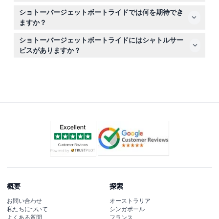
ボートは毎日午前9時から午後5時まで運行し、午前9時か
ショトーバージェットボートライドでは何を期待でき
ら午後4時の間は15分から30分ごとに出発します。（変更
ますか？
される場合がありますので、ご予約時に必ずご確認くださ
最高速度85km/h以上のスリル満点の25分間の冒険で
い）
ショトーバージェットボートライドにはシャトルサー
す。360度の回転、パワーストップ、狭い川の峡谷近くの
ビスがありますか？
通過などを楽しみながら、壮大なクイーンズタウンの景色
はい、無料シャトル送迎は選択された11時と15時の便で利
をご堪能いただけます。
用可能です。出発時間を選ぶ際にオンラインでシャトルも
予約してください。
概要
探索
お問い合わせ
オーストラリア
私たちについて
シンガポール
よくある質問
フランス