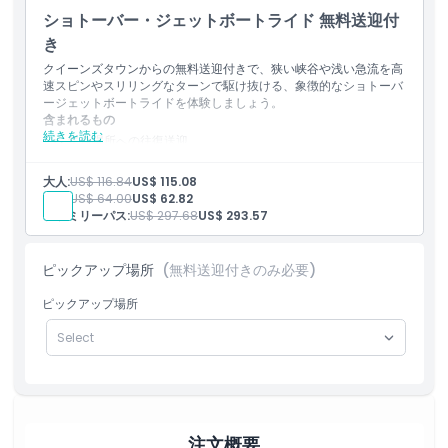
れたビデオカメラで体験を記録。ツアー終了後すぐに写真とビ
引換方法
ショトーバー・ジェットボートライド 無料送迎付
デオのハイライトを自由に閲覧でき、購入して持ち帰ることも
可能
き
ライド中に荷物を収納できるロッカー完備
クイーンズタウンからの無料送迎付きで、狭い峡谷や浅い急流を高
服装規定
速スピンやスリリングなターンで駆け抜ける、象徴的なショトーバ
ージェットボートライドを体験しましょう。
含まれるもの
キャンセルポリシー
続きを読む
集合場所への往復送迎
30分間のショトーバージェットライド
必須のライフジャケット
大人:
US$ 116.84
US$ 115.08
リバーベースで無料WiFi利用可能
子供:
US$ 64.00
US$ 62.82
現地での写真撮影サービスとジェットボートに取り付けられた
ファミリーパス:
US$ 297.68
US$ 293.57
ビデオカメラで体験を撮影。ツアー後すぐに写真とビデオハイ
ライトを自由に閲覧でき、ご購入いただけます
乗車中の荷物を保管するロッカー
ピックアップ場所
(無料送迎付きのみ必要)
ピックアップ場所
注文概要