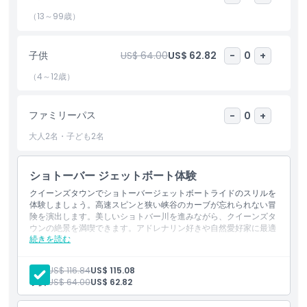
ハイライト
（13～99歳）
含まれるもの
子供
US$ 64.00
US$ 62.82
-
0
+
（4～12歳）
子供／大人ポリシー
ファミリーパス
-
0
+
対象外
大人2名・子ども2名
営業時間
ショトーバー ジェットボート体験
クイーンズタウンでショトーバージェットボートライドのスリルを
注意事項
体験しましょう。高速スピンと狭い峡谷のカーブが忘れられない冒
険を演出します。美しいショトバー川を進みながら、クイーンズタ
ウンの絶景を満喫できます。アドレナリン好きや自然愛好家に最適
場所
続きを読む
です。
含まれるもの
30分間のショットオーバージェットライド
大人:
US$ 116.84
US$ 115.08
行き方
救命胴衣の着用必須
子供:
US$ 64.00
US$ 62.82
リバーベースで無料WiFi利用可能
現地での写真撮影サービスおよびジェットボートに取り付けら