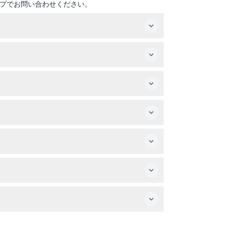
プでお問い合わせください。
と水筒をお忘れなくお持ちください。
99歳までの高齢者も参加可能です。
ャンセルや変更もできませんのでご注意くださ
ッジ、そしてネイティブフォレストの滝を眺める遊
5歳未満の子供、特定の健康状態の方は参加をおすす
ん。
良い時間帯をお選びいただけます（変更される場合があります