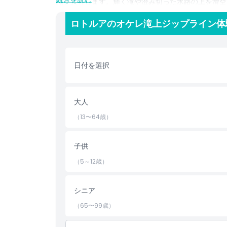
識を共有します。輝く滝や澄み切った水路の上を滑空
緒でも、ひとりで訪れても、オケレ滝上のロトルア・
す。それは単なるジップラインの乗り物ではなく、ロ
ロトルアのオケレ滝上ジップライン体
ハイライト
日付を選択
含まれるもの
大人
子供／大人ポリシー
（13〜64歳）
除外事項
子供
（5～12歳）
対象外
シニア
営業時間
（65〜99歳）