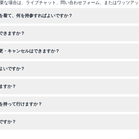
要な場合は、ライブチャット、問い合わせフォーム、またはワッツアッ
を着て、何を持参すればよいですか？
候に適した服装と覆われた履物を着用してください。当日は日焼け止め
できますか？
4歳の場合は有料の成人の同伴が必要です。体重と健康条件を満たす限り、
更・キャンセルはできますか？
から希望の時間帯を選択して行います。チケットは払い戻し不可で、キ
よいですか？
てください。ツアーは約2.5時間で、4本のジップライン、スイングブリ
ますか？
の体重は0kgから130kgの間でなければなりません。妊娠中の方、
を持って行けますか？
の道を歩く必要があるため、ベビーカーや車椅子ではご利用いただけませ
ですか？
30、12:00、13:00、14:00、15:00で、オンライン予約時にご都合の