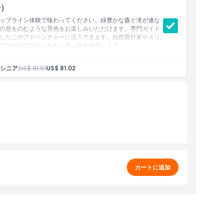
分）
ップライン体験で味わってください。緑豊かな森と滝が連な
の息をのむような景色をお楽しみいただけます。専門ガイド
したこのアドベンチャーに没入できます。自然愛好家やスリ
アの中心で忘れられない思い出を約束します。
シニア:
US$ 81.61
US$ 81.02
カートに追加