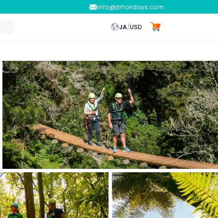
info@jtrholidays.com
JA
/
USD