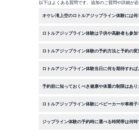
以下はよくある質問です。追加のご質問や詳細が必
オケレ滝上空のロトルアジップライン体験には何
森林の中を約400メートル歩くため、快適で天
ロトルアジップライン体験は子供や高齢者も参加
はい、5歳以上の子供が参加できますが、5～1
ロトルアジップライン体験の予約方法と予約の変
予約は当ウェブサイト上で、利用可能な出発時間
ロトルアジップライン体験当日に何を期待すれば
い。
チェックインのため予約時間の15分前に到着し
予約前に知っておくべき健康や体重の制限はあり
歩道を含みます。
ジップライン装置を安全に利用するために、参加者
ロトルアジップライン体験にベビーカーや車椅子
めしません。
このアクティビティは、約400メートルの森林
ジップライン体験の予約時に選べる時間帯は何時
出発時間は毎日09:00、10:00、11:00、11: