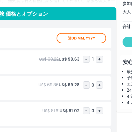
し、活気あふれる自然に身を浸してください。家族や友人と一
参加
ジップライン体験は、忘れられない思い出を作る特別な方法で
大人
トルアの息をのむような自然の核心へと向かう旅なのです。
験 価格とオプション
合計
DD MM, YYYY
US$ 99.22
US$ 98.63
-
1
+
安
最
予
エ
US$ 69.86
US$ 69.28
-
0
+
2
4
4
US$ 81.61
US$ 81.02
-
0
+