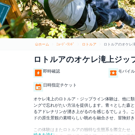
ホーム
ﾆｭｰｼﾞｰﾗﾝﾄﾞ
ロトルア
ロトルアのオケレ
ロトルアのオケレ滝上ジッ
即時確認
モバイル
日時指定チケット
オケレ滝上のロトルア・ジップライン体験は、他に類
ングで忘れがたい方法を提供します。青々とした森と
るアドレナリンが湧き上がるのを感じるでしょう。こ
ドの原生景観の素晴らしい眺めを融合させ、冒険好き
この体験はまたロトルアの独特な生態系を際立たせ、
続きを読む