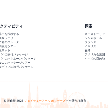
クティビティ
探索
界中を探検する
オーストラリア
漠サファリ
シンガポール
ウ船のクルーズ
フランス
内観光ツアー
イギリス
級ヨット
香港
バイの旅行パッケージ
アメリカ合衆国
バイのハネムーンパッケージ
すべての目的地
ルコのパッケージツアー
ルディブの旅行パッケージ
© 著作権 2026
ジェイティーアール ホリデーズ
- 全著作権所有