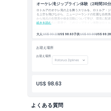
注意事項
オーケレ滝ジップライン体験（2時間30
ロトルアのオケレ滝の上を舞うスリルを、ロトルア・ジ
る上空を飛びながら、ニュージーランドの壮麗な自然美
場所
から地元の生態系や保全活動について学び、環境に配慮
ルを求める人に最適で、このジップライン体験はロトル
続きを読む
引換方法
大人:
US$ 99.22
US$ 98.63
子供:
US$ 69.86
US$ 69.28
服装規定
お迎え場所
お迎え場所
キャンセルポリシー
US$ 98.63
よくある質問