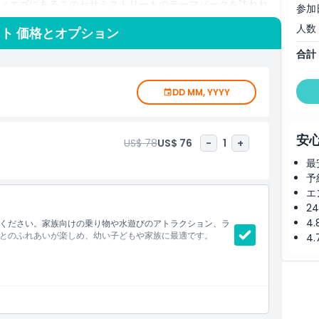
ィエゴにあるこのセサミストリートのテーマパークを訪れれ
参加
思い出が作られます。待たずにパークのカレンダーを確認し、
人数
ト 価格とオプション
・プレイス・サンディエゴのチケットを確保しましょう。
合計
DD MM, YYYY
安
US$ 78
US$ 76
-
1
+
最
予
エ
2
4
ください。家族向けの乗り物や水遊びのアトラクション、ラ
とのふれあいが楽しめ、幼い子どもや家族に最適です。
4