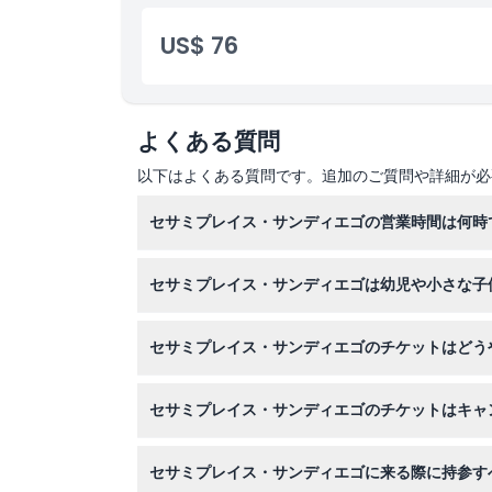
場所
US$ 76
行き方
引換方法
よくある質問
以下はよくある質問です。追加のご質問や詳細が必
キャンセルポリシー
セサミプレイス・サンディエゴの営業時間は何時
セサミプレイス・サンディエゴは季節営業で、営
セサミプレイス・サンディエゴは幼児や小さな子
場合がありますので、ご予約時に必ずご確認くだ
はい！0〜2歳の子供は無料で入場でき、小さな
セサミプレイス・サンディエゴのチケットはどう
このウェブサイトで簡単にセサミプレイス・サン
セサミプレイス・サンディエゴのチケットはキャ
セサミプレイス・サンディエゴのチケットは払い
セサミプレイス・サンディエゴに来る際に持参す