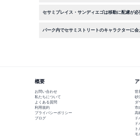
水着、タオル、日焼け止め、快適な靴を持参して
セサミプレイス・サンディエゴは移動に配慮が必
の同伴はできません。
はい、園内は車椅子対応で、移動に配慮が必要な
パーク内でセサミストリートのキャラクターに会
もちろんです！エルモやクッキーモンスターなど
す。
概要
ア
お問い合わせ
世
私たちについて
砂
よくある質問
ダ
利用規約
市
プライバシーポリシー
高
ブログ
ド
ド
ト
モ