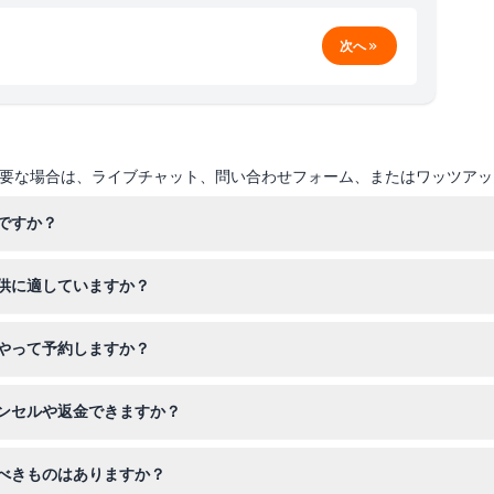
次へ
要な場合は、ライブチャット、問い合わせフォーム、またはワッツアッ
ですか？
業時間は変動します。最新の営業日と時間は、このウェブサイトのオン
供に適していますか？
さい）。
お子様にぴったりの子供向けアトラクションや水の乗り物、インタラク
やって予約しますか？
ディエゴのチケットをオンライン購入でき、スムーズに希望日を確保で
ンセルや返金できますか？
戻し不可で、いかなる場合でもキャンセルできませんので、ご購入前に
べきものはありますか？