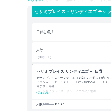
計画している場合でも、週末のお出かけでも、サンデ
ば、あらゆる年齢の子どもたちにとって忘れられない
セサミプレイス・サンディエゴ チケッ
季節割引を探して、最高の体験のために事前にセサミ
ハイライト
日付を選択
含まれるもの
人数
子供／大人ポリシー
（3歳以上）
除外事項
セサミプレイス サンディエゴ - 1日券
セサミプレイス・サンディエゴで楽しい一日をお過ごし
イブショー、セサミストリートに登場するキャラクター
営業時間
含まれる内容
セサミプレイス・サンディエゴの入場券
続きを読む
注意事項
人数:
US$ 78
US$ 76