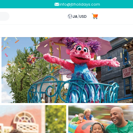
info@jtrholidays.com
JA
/
USD