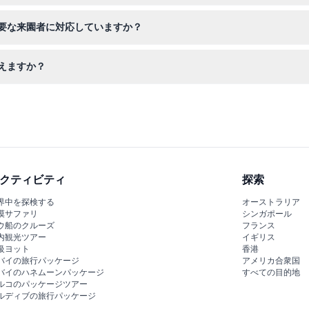
水の乗り物や屋外アクティビティを十分に楽しんでください。また、有
要な来園者に対応していますか？
ゲストも快適にご利用いただけます。
えますか？
の人気キャラクターとのふれあいは、家族にぴったりの鮮やかなショー
クティビティ
探索
界中を探検する
オーストラリア
漠サファリ
シンガポール
ウ船のクルーズ
フランス
内観光ツアー
イギリス
級ヨット
香港
バイの旅行パッケージ
アメリカ合衆国
バイのハネムーンパッケージ
すべての目的地
ルコのパッケージツアー
ルディブの旅行パッケージ