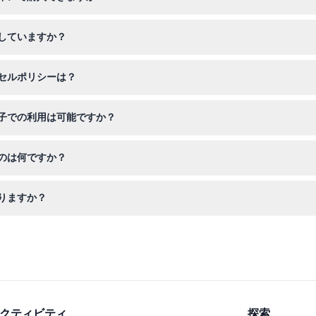
を購入できます。最高価格でお得に、また希望の訪問日を確保するため
していますか？
る大人の同伴が必要です。0歳から2歳までの子供は予約済みチケットが
セルポリシーは？
予約前に計画が確定していることを必ずご確認ください。チケットは選
子での利用は可能ですか？
応しており、ご家族連れや移動に配慮が必要な訪問者も快適に見学でき
のは何ですか？
動支援用具の必需品をお持ちください。なお、駐車場は現地で有料であ
りますか？
（モーフド）展示などの主要展示へのアクセスが含まれますが、ワイルド
クティビティ
探索