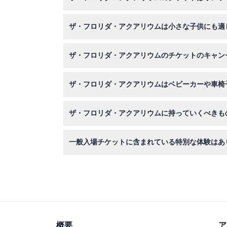
はい、こちらで事前に安全にオンラインチケット
ザ・フロリダ・アクアリウムは小さな子供にも適
もちろんです。3歳から11歳の子供は支払いをす
ザ・フロリダ・アクアリウムのチケットのキャン
と同じ料金が適用されます。
チケットは返金不可でキャンセルもできません。
ザ・フロリダ・アクアリウムはベビーカーや車椅
はい、水族館はベビーカーおよび車椅子に完全対
ザ・フロリダ・アクアリウムに持っていくべきも
歩きやすい靴、写真撮影用のカメラ、お子様や移
一般入場チケットに含まれている特別な体験はあ
一般入場ではサメ、カメ、エイ、MORPH'D
のような特別ツアーは含まれていません。
概要
ア