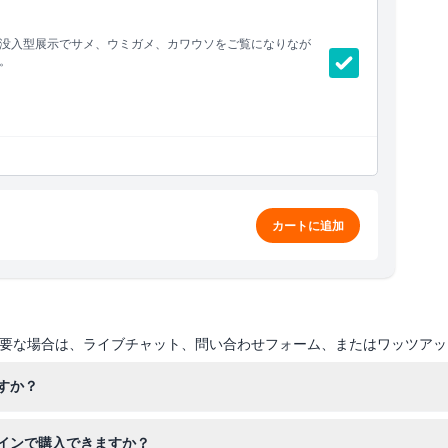
没入型展示でサメ、ウミガメ、カワウソをご覧になりなが
。
ィを楽しめます。
カートに追加
要な場合は、ライブチャット、問い合わせフォーム、またはワッツアッ
すか？
は午前10時から午後4時まで、金曜日から日曜日は午前9時から午後5
インで購入できますか？