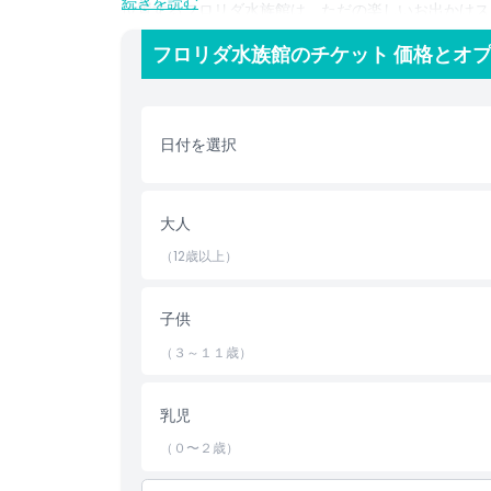
続きを読む
位置するフロリダ水族館は、ただの楽しいお出かけス
非営利団体です。家族連れ、動物愛好家、あらゆる年
フロリダ水族館のチケット 価格とオ
教育、保全、そして忘れられない体験を一か所で提供
水の中にあるのかを体験してください！
日付を選択
ハイライト
含まれるもの
大人
（12歳以上）
子供／大人ポリシー
子供
除外事項
（３～１１歳）
営業時間
乳児
（０〜２歳）
注意事項